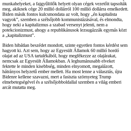
munkahelyeket, a fajgyűlölők helyett olyan cégek vezetőit tapsolták
meg, akiknek cége 20 millió dollárról 100 millió dollárra emelkedett.
Biden másik fontos kulcsmondata az volt, hogy „én kapitalista
vagyok”, szemben a szélsőjobb kommunistázásával, és elmondta,
hogy neki a kapitalizmus a szabad versenyt jelenti, nem a
potekcionizmust, ahogy a republikánusok lezsugázzák egymás közt
a „kapitalizmust”.
Biden hibátlan beszédet mondott, szinte egyetlen fontos kérdést sem
hagyott ki. Azt sem, hogy az Egyesült Államok 60 millió hordó
olajat ad az USA tartalékából, hogy megfékezze az olajárakat,
nemcsak az Egyesült Államokban. A leghumánusabb elveket
fektette le minden kisebbség, minden elnyomott, megalázott,
hátrányos helyzetű ember mellett. Ha most lenne a választás, újra
Bidenre kellene szavazni, mert a fasiszta szörnyeteg Trump
elmebetegségével és a szélsőjobboldallal szemben a világ emberi
arcát mutatta meg.