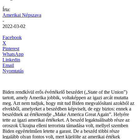
Írta:
Amerikai Népszava
-
2022-03-02
Facebook
X
Pinterest
WhatsApp
Linkedin
Email
Nyomtatás
Biden rendkívül erős évértékelő beszédet („State of the Union”)
tartott, amely Amerika jobbik, voltaképpen az igazi arcát mutatta
meg. Azt nem tudjuk, hogy mit tud Biden megvalósítani azokból az
elvekből, amelyeket a beszédben képviselt, de egy biztos: ennek a
beszédnek az értékrendje „Make America Great Again”. Helyére
tette az igazi amerikai értékeket. A beszéd legaktuálisabb része az
oroszok Ukrajna elleni terrorista támadása volt, mellyel szemben
Biden egyértelműen letette a garast. De a beszéd többi része
legalább olyan fontos volt, mert kijelölte az amerikai értékek