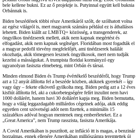
bele kellene bukni. Ez az ő projektje is. Putyinnal együtt kell buknia
Orbánnak is.
Biden beszédének többi része Amerikáról szólt, de szólhatott volna
az egész világról is, mert magyarok számára például ez is áthallásos
lehetett. Biden kiállt az LMBTQ+ közösség, a transgenderek, az
öngyilkos tinédzserek mellett, akik nem kapnak megértést és
elfogadást, akik nem kapnak segítséget. Floridában most fogadták el
a magyar pedofil törvény megfelelőjét, ami tinédzserek halálát
okozhatja, akik tömegesen lesznek öngyilkosok, mert nem tudják
kezelni a másságukat. A trumpista floridai kormányzó egy
ugyanolyan fasiszta elmebeteg, mint Orbán és társai.
Minden elmond Biden és Trump évértékelő beszédéről, hogy Trump
azt a 12 anyát állította fel a beszéde közben, akiknek gyerekét – így
vagy úgy – fekete elkövető gyilkolta meg. Biden pedig azt a 12 éves
kisfiút állította fel, aki a cukorbetegségére felírt inzulint nem havi
1000 dollárért, hanem havi 30 dollárért kapja meg. Biden bemutatta,
hogy a világ leggazdagabb milliárdos cégeinek adója, akik eddig
egyetlen cent szövetségi adót nem fizettek, a minimális 15
százalékos adóval hogyan mentenek meg emberéleteket. Ez a
„Great America”, nem Trump rasszista, fasiszta Amerikája.
A Covid Amerikában is pusztított, az infláció itt is magas, a benzinár
borzalmas, ennek ellenére Amerikában milliószámra teremtettek új