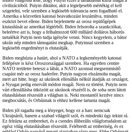
Biden világossá tette, hogy Putyin ezzel a támadással kiírta magát a
civilizációból. Putyin diktátor, akit a legteljesebb mértékig el kell
szigetelni, vele szemben a legkisebb tolerancia nem fogadható el.
Amerika a közvetlen katonai beavatkozást leszámítva, minden
eszközt bevet ellene. Biden bejelentette az orosz repülőgépek
kiutasítását az amerikai légtérből. Biden felsorolta a szankciókat,
beleértve azt is, hogy a felhalmozott 600 milliárd dolláros háborús
tartalékát Putyin nem tudja igénybe venni. Nincs kegyelem, a bátor
ukrán nép minden támogatást megkap. Putyinnal szemben a
legkisebb engedményt is elutasítják.
Biden meghúzta a határt, ahol a NATO a legkeményebb katonai
fellépésre is kész Oroszországgal szemben. Ha egyetlen centire
NATO területre beteszi a lábát, a NATO azonnal megsemmisítő
csapást mér az orosz haderőre. Putyin nagyon elszámolta magát,
mert azt hitte, hogy az ukránok ellenállás nélkül átadják az országot,
a Nyugat pedig enervált módon reagál. Nem ez történt. Putyin nem
várt ellenállásba ütközött az ukránok részéről is, de soha nem látott
elutasításban részesült a világban is. Neki mostantól kezdve nincs
megbocsátás, és Orbánnak is ehhez kellene tartania magát.
Biden jól ragadta meg a lényeget, hogy ez a harc nemcsak
Ukrajnáról, hanem a szabad világról szól, és mindenki úgy tekint rá.
Ez felrázta az embereket, és a csendes illiberális világforradalom az
egész világ elutasításában részesült. Felébredt az emberiség, és ez
például Orbán nagyívű terveit alapjaiban rázta meg. Ebbe Orbánnak