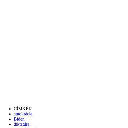
CÍMKÉK
autokrácia
Biden
diktatúra