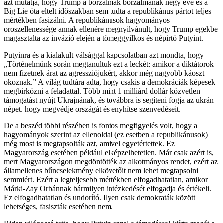
azt mutatja, hogy Trump a borzalmak borzalmának négy éve és a
Big Lie óta eltelt időszakban sem tudta a republikánus pártot teljes
mértékben fasizálni. A republikánusok hagyományos
oroszellenessége annak ellenére megnyilvánult, hogy Trump egekbe
magasztalta az invázió elején a tömeggyilkos és népirtó Putyint.
Putyinra és a kialakult válsággal kapcsolatban azt mondta, hogy
„Történelmünk során megtanultuk ezt a leckét: amikor a diktátorok
nem fizetnek árat az agressziójukért, akkor még nagyobb káoszt
okoznak.” A világ tudtára adta, hogy csakis a demokráciák képesek
megbirkózni a feladattal. Több mint 1 milliárd dollár közvetlen
támogatást nyújt Ukrajnának, és továbbra is segíteni fogja az ukrán
népet, hogy megvédje országát és enyhítse szenvedéseit.
De a beszéd többi részében is fontos megfigyelés volt, hogy a
hagyományok szerint az ellenoldal (ez esetben a republikánusok)
még most is megtapsolták azt, amivel egyetértettek. Ez
Magyarország esetében például elképzelhetetlen. Már csak azért is,
mert Magyarországon megdöntötték az alkotmányos rendet, ezért az
államellenes bűncselekmény elkövetőit nem lehet megtapsolni
semmiért. Ezért a legteljesebb mértékben elfogadhatatlan, amikor
Márki-Zay Orbánnak bármilyen intézkedését elfogadja és értékeli.
Ez elfogadhatatlan és undorító. Ilyen csak demokraták között
lehetséges, fasiszták esetében nem.