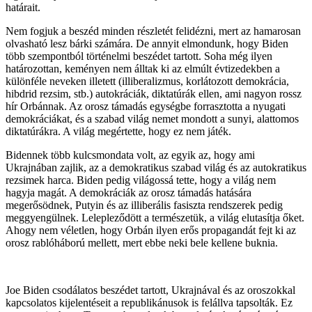
határait.
Nem fogjuk a beszéd minden részletét felidézni, mert az hamarosan
olvasható lesz bárki számára. De annyit elmondunk, hogy Biden
több szempontból történelmi beszédet tartott. Soha még ilyen
határozottan, keményen nem álltak ki az elmúlt évtizedekben a
különféle neveken illetett (illiberalizmus, korlátozott demokrácia,
hibdrid rezsim, stb.) autokráciák, diktatúrák ellen, ami nagyon rossz
hír Orbánnak. Az orosz támadás egységbe forrasztotta a nyugati
demokráciákat, és a szabad világ nemet mondott a sunyi, alattomos
diktatúrákra. A világ megértette, hogy ez nem játék.
Bidennek több kulcsmondata volt, az egyik az, hogy ami
Ukrajnában zajlik, az a demokratikus szabad világ és az autokratikus
rezsimek harca. Biden pedig világossá tette, hogy a világ nem
hagyja magát. A demokráciák az orosz támadás hatására
megerősödnek, Putyin és az illiberális fasiszta rendszerek pedig
meggyengülnek. Lelepleződött a természetük, a világ elutasítja őket.
Ahogy nem véletlen, hogy Orbán ilyen erős propagandát fejt ki az
orosz rablóháború mellett, mert ebbe neki bele kellene buknia.
Joe Biden csodálatos beszédet tartott, Ukrajnával és az oroszokkal
kapcsolatos kijelentéseit a republikánusok is felállva tapsolták. Ez