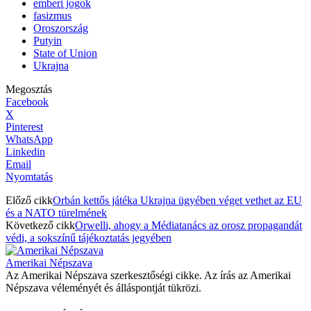
emberi jogok
fasizmus
Oroszország
Putyin
State of Union
Ukrajna
Megosztás
Facebook
X
Pinterest
WhatsApp
Linkedin
Email
Nyomtatás
Előző cikk
Orbán kettős játéka Ukrajna ügyében véget vethet az EU
és a NATO türelmének
Következő cikk
Orwelli, ahogy a Médiatanács az orosz propagandát
védi, a sokszínű tájékoztatás jegyében
Amerikai Népszava
Az Amerikai Népszava szerkesztőségi cikke. Az írás az Amerikai
Népszava véleményét és álláspontját tükrözi.