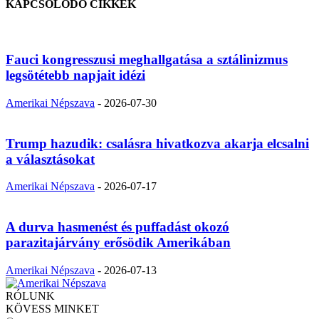
KAPCSOLÓDÓ CIKKEK
Fauci kongresszusi meghallgatása a sztálinizmus
legsötétebb napjait idézi
Amerikai Népszava
-
2026-07-30
Trump hazudik: csalásra hivatkozva akarja elcsalni
a választásokat
Amerikai Népszava
-
2026-07-17
A durva hasmenést és puffadást okozó
parazitajárvány erősödik Amerikában
Amerikai Népszava
-
2026-07-13
RÓLUNK
KÖVESS MINKET