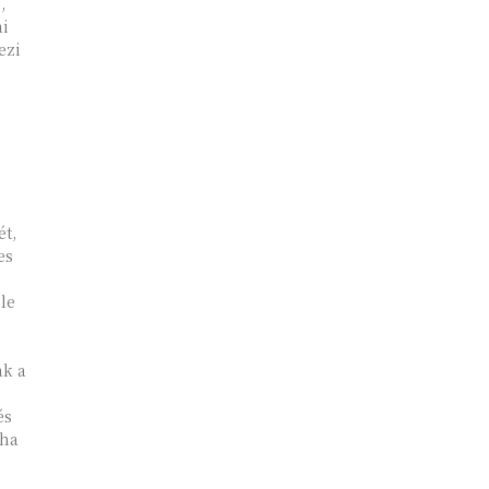
,
ai
ezi
ét,
es
le
ak a
és
 ha