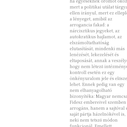
ha egyeseknek örömöt okoz
mert a politikai utálat tárgy
ellen irányul, mert ez ellepl
a lényeget, amiből az
arrogancia fakad: a
nárcisztikus jegyeket, az
autokratikus hajlamot, az
elszámoltathatóság
elutasítását, mindenki más
lenézését, lekezelését és
eltaposását, annak a veszély
hogy nem létező intézmény
kontroll esetén ez egy
önkényuralom jele és elősze
lehet. Ennek pedig van egy
nem elhanyagolható
bizonyítéka: Magyar nemcs
Fidesz embereivel szemben
arrogáns, hanem a sajtóval 
saját pártja házelnökével is,
neki nem tetsző módon
funkcionál. Emellett