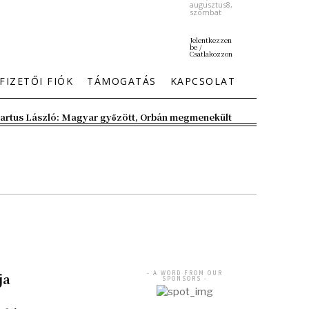
augusztus8,
szombat
Jelentkezzen
be /
Csatlakozzon
FIZETŐI FIÓK
TÁMOGATÁS
KAPCSOLAT
artus László: Magyar győzött, Orbán megmenekült
- A WORD FROM OUR
ja
SPONSORS -