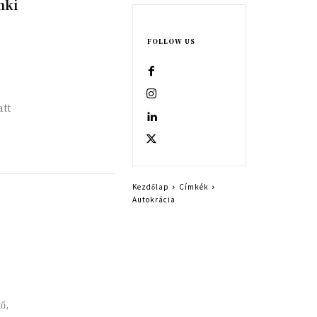
nki
FOLLOW US
att
Kezdőlap
Címkék
Autokrácia
ő,