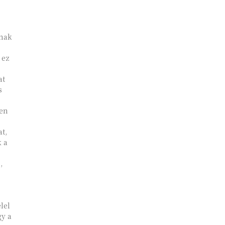
 ez
at
s
ben
at,
k a
,
lel
gy a