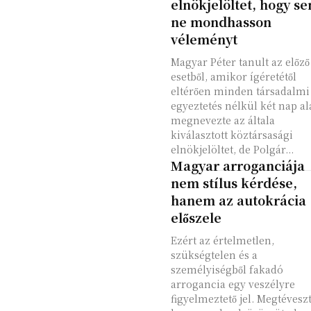
elnökjelöltet, hogy se
ne mondhasson
véleményt
Magyar Péter tanult az előző
esetből, amikor ígéretétől
eltérően minden társadalmi
egyeztetés nélkül két nap al
megnevezte az általa
kiválasztott köztársasági
elnökjelöltet, de Polgár...
Magyar arroganciája
nem stílus kérdése,
hanem az autokrácia
előszele
Ezért az értelmetlen,
szükségtelen és a
személyiségből fakadó
arrogancia egy veszélyre
figyelmeztető jel. Megtéveszt