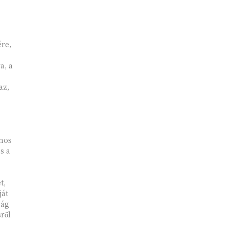
re,
a, a
.
az,
ános
s a
t,
ját
zág
ről