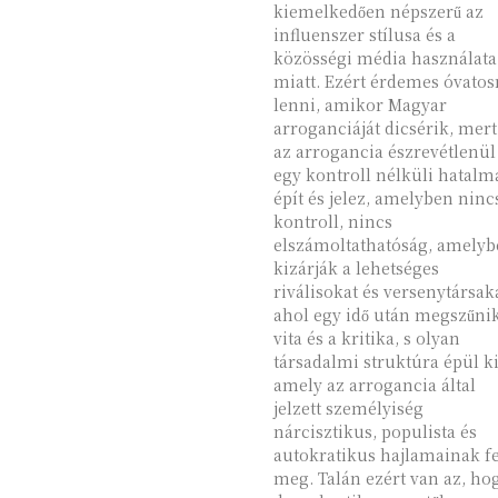
kiemelkedően népszerű az
influenszer stílusa és a
közösségi média használata
miatt. Ezért érdemes óvatosnak
lenni, amikor Magyar
arroganciáját dicsérik, mert
az arrogancia észrevétlenül
egy kontroll nélküli hatalm
épít és jelez, amelyben ninc
kontroll, nincs
elszámoltathatóság, amely
kizárják a lehetséges
riválisokat és versenytársak
ahol egy idő után megszűni
vita és a kritika, s olyan
társadalmi struktúra épül ki
amely az arrogancia által
jelzett személyiség
nárcisztikus, populista és
autokratikus hajlamainak fe
meg. Talán ezért van az, ho