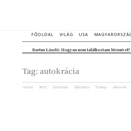
FŐOLDAL
VILÁG
USA
MAGYARORSZÁ
Bartus László: Hogyan nem találkoztam Messivel?
Tag:
autokrácia
Orbán
NER
fasizmus
diktatúra
Trump
ellenzék