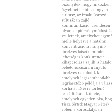
bizonyíték, hogy miközben 
figyelmet leköti az ingyen
cirkusz, az Izsáki Borozó
stílusában zajló
kommunikáció, csendesen
olyan alaptörvénymódosítá
születnek, amelyeket egym
mellé helyezve a hatalmi
koncentrációra irányuló
törekvés látszik, minden
lehetséges konkurencia
kikapcsolása zajlik, a hatal
bebetonozására irányuló
törekvés rajzolódik ki,
amelynek legszembeötlőbb 
legriasztóbb példája a válas
korhatár 16 évre történő
leszállításának ötlete,
amelynek egyetlen oka, hog
Tisza (értsd: Magyar Péter)
ebben a korosztályban