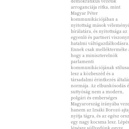
demokratikus vezetők
arroganciája ritka, mint
Magyar Péter
kommunikációjában a
nyitottság mások véleményé
bírálatára, és nyitottsága az
egyenlő és partneri viszonyr
hatalmi váltógazdálkodásra
Ennek csak mellékterméke 
hogy a miniszterelnök
parlamenti
kommunikációjának stílusa
lesz a közbeszéd és a
társadalmi érintkezés által
normája. Az elbunkósodás é
suttyóság nem a modern,
polgári és emberséges
Magyarország irányába veze
hanem az Izsáki Borozó ajta
nyitja tágra, és az egész ors
egy nagy kocsma lesz. Lépés
lépésre süllyedünk egyre