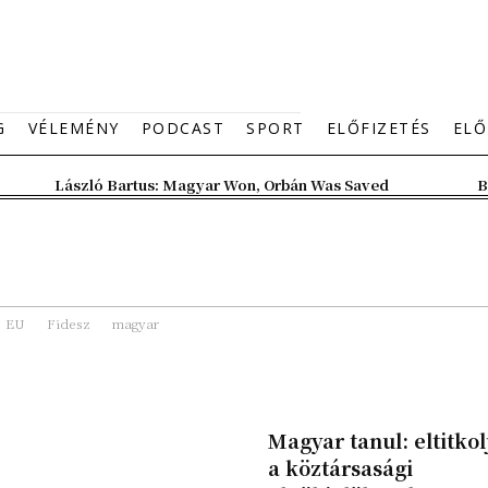
G
VÉLEMÉNY
PODCAST
SPORT
ELŐFIZETÉS
ELŐ
László Bartus: Magyar Won, Orbán Was Saved
B
EU
Fidesz
magyar
Magyar tanul: eltitkol
a köztársasági