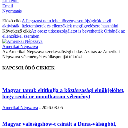
Linkedin
Email
Nyomtatás
Előző cikk
A Pegazust nem lehet törvényesen újságírók, civil
aktivisták, üzletemberek és ellenzékiek megfigyelésére használni
Következő cikk
Az orosz titkosszolgálatot is bevethették Orbánék az
ellenzékkel szemben
Amerikai Népszava
Az Amerikai Népszava szerkesztőségi cikke. Az írás az Amerikai
Népszava véleményét és álláspontját tükrözi.
KAPCSOLÓDÓ CIKKEK
Magyar tanul: eltitkolja a köztársasági elnökjelöltet,
hogy senki ne mondhasson véleményt
Amerikai Népszava
-
2026-08-05
Magyar valóságshow-t csinált a Duna-válságból,