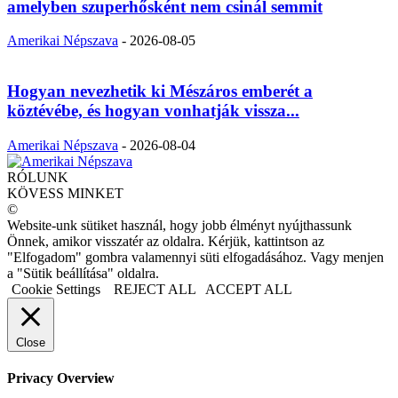
amelyben szuperhősként nem csinál semmit
Amerikai Népszava
-
2026-08-05
Hogyan nevezhetik ki Mészáros emberét a
köztévébe, és hogyan vonhatják vissza...
Amerikai Népszava
-
2026-08-04
RÓLUNK
KÖVESS MINKET
©
Website-unk sütiket használ, hogy jobb élményt nyújthassunk
Önnek, amikor visszatér az oldalra. Kérjük, kattintson az
"Elfogadom" gombra valamennyi süti elfogadásához. Vagy menjen
a "Sütik beállítása" oldalra.
Cookie Settings
REJECT ALL
ACCEPT ALL
Close
Privacy Overview