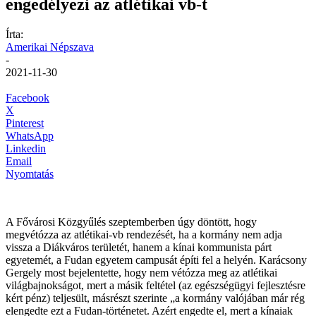
engedélyezi az atlétikai vb-t
Írta:
Amerikai Népszava
-
2021-11-30
Facebook
X
Pinterest
WhatsApp
Linkedin
Email
Nyomtatás
A Fővárosi Közgyűlés szeptemberben úgy döntött, hogy
megvétózza az atlétikai-vb rendezését, ha a kormány nem adja
vissza a Diákváros területét, hanem a kínai kommunista párt
egyetemét, a Fudan egyetem campusát építi fel a helyén. Karácsony
Gergely most bejelentette, hogy nem vétózza meg az atlétikai
világbajnokságot, mert a másik feltétel (az egészségügyi fejlesztésre
kért pénz) teljesült, másrészt szerinte „a kormány valójában már rég
elengedte ezt a Fudan-történetet. Azért engedte el, mert a kínaiak