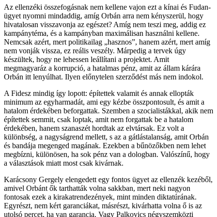
Az ellenzéki összefogásnak nem kellene vajon ezt a kínai és Fudan-
ügyet nyomni mindaddig, amíg Orbán arra nem kényszerül, hogy
hivatalosan visszavonja az egészet? Amíg nem teszi meg, addig ez
kampánytéma, és a kampányban maximálisan használni kellene.
Nemcsak azért, mert politikailag „hasznos”, hanem azért, mert amíg
nem vonják vissza, ez reális veszély. Márpedig a tervek úgy
készültek, hogy ne lehessen leállítani a projektet. Amit
megmagyaráz a korrupció, a hatalmas pénz, amit az állam kárára
Orbán itt lenyúlhat. Ilyen előnytelen szerződést más nem indokol.
A Fidesz mindig így lopott: építettek valamit és annak ellopták
minimum az egyharmadát, ami egy kézbe összpontosult, és amit a
hatalom érdekében beforgattak. Szemben a szocialistákkal, akik nem
építettek semmit, csak loptak, amit nem forgattak be a hatalom
érdekében, hanem szanaszét hordtak az elvtársak. Ez volt a
különbség, a nagyságrend mellett, s az a gátlástalanság, amit Orbán
és bandája megenged magának. Ezekben a bűnözőkben nem lehet
megbízni, különösen, ha sok pénz van a dologban. Valószínű, hogy
a választások miatt most csak kivárnak.
Karácsony Gergely elengedett egy fontos ügyet az ellenzék kezéből,
amivel Orbánt ők tarthatták volna sakkban, mert neki nagyon
fontosak ezek a kirakatrendezények, mint minden diktatúrának.
Egyrészt, nem kért garanciákat, másrészt, kivárhatta volna ő is az
utolsó percet, ha van garancia. Vagy Palkovics négyszemközti