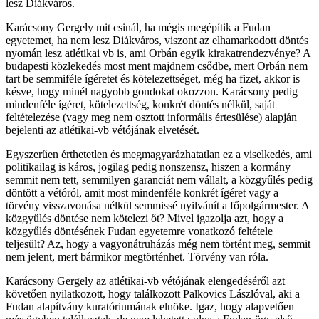
lesz Diákváros.
Karácsony Gergely mit csinál, ha mégis megépítik a Fudan
egyetemet, ha nem lesz Diákváros, viszont az elhamarkodott döntés
nyomán lesz atlétikai vb is, ami Orbán egyik kirakatrendezvénye? A
budapesti közlekedés most ment majdnem csődbe, mert Orbán nem
tart be semmiféle ígéretet és kötelezettséget, még ha fizet, akkor is
késve, hogy minél nagyobb gondokat okozzon. Karácsony pedig
mindenféle ígéret, kötelezettség, konkrét döntés nélkül, saját
feltételezése (vagy meg nem osztott informális értesülése) alapján
bejelenti az atlétikai-vb vétójának elvetését.
Egyszerűen érthetetlen és megmagyarázhatatlan ez a viselkedés, ami
politikailag is káros, jogilag pedig nonszensz, hiszen a kormány
semmit nem tett, semmilyen garanciát nem vállalt, a közgyűlés pedig
döntött a vétóról, amit most mindenféle konkrét ígéret vagy a
törvény visszavonása nélkül semmissé nyilvánít a főpolgármester. A
közgyűlés döntése nem kötelezi őt? Mivel igazolja azt, hogy a
közgyűlés döntésének Fudan egyetemre vonatkozó feltétele
teljesült? Az, hogy a vagyonátruházás még nem történt meg, semmit
nem jelent, mert bármikor megtörténhet. Törvény van róla.
Karácsony Gergely az atlétikai-vb vétójának elengedéséről azt
követően nyilatkozott, hogy találkozott Palkovics Lászlóval, aki a
Fudan alapítvány kuratóriumának elnöke. Igaz, hogy alapvetően