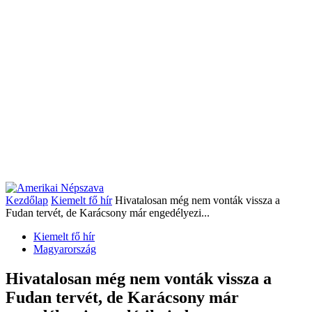
Kezdőlap
Kiemelt fő hír
Hivatalosan még nem vonták vissza a
Fudan tervét, de Karácsony már engedélyezi...
Kiemelt fő hír
Magyarország
Hivatalosan még nem vonták vissza a
Fudan tervét, de Karácsony már