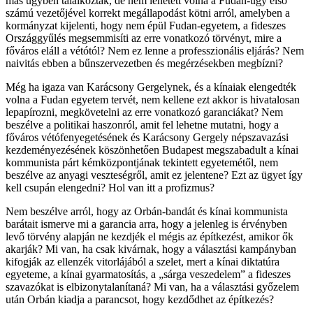
más ügyben találkoztak, de nem lehetett volna a Fudan-ügy első
számú vezetőjével korrekt megállapodást kötni arról, amelyben a
kormányzat kijelenti, hogy nem épül Fudan-egyetem, a fideszes
Országgyűlés megsemmisíti az erre vonatkozó törvényt, mire a
főváros eláll a vétótól? Nem ez lenne a professzionális eljárás? Nem
naivitás ebben a bűnszervezetben és megérzésekben megbízni?
Még ha igaza van Karácsony Gergelynek, és a kínaiak elengedték
volna a Fudan egyetem tervét, nem kellene ezt akkor is hivatalosan
lepapírozni, megkövetelni az erre vonatkozó garanciákat? Nem
beszélve a politikai haszonról, amit fel lehetne mutatni, hogy a
főváros vétófenyegetésének és Karácsony Gergely népszavazási
kezdeményezésének köszönhetően Budapest megszabadult a kínai
kommunista párt kémközpontjának tekintett egyetemétől, nem
beszélve az anyagi veszteségről, amit ez jelentene? Ezt az ügyet így
kell csupán elengedni? Hol van itt a profizmus?
Nem beszélve arról, hogy az Orbán-bandát és kínai kommunista
barátait ismerve mi a garancia arra, hogy a jelenleg is érvényben
levő törvény alapján ne kezdjék el mégis az építkezést, amikor ők
akarják? Mi van, ha csak kivárnak, hogy a választási kampányban
kifogják az ellenzék vitorlájából a szelet, mert a kínai diktatúra
egyeteme, a kínai gyarmatosítás, a „sárga veszedelem” a fideszes
szavazókat is elbizonytalanítaná? Mi van, ha a választási győzelem
után Orbán kiadja a parancsot, hogy kezdődhet az építkezés?