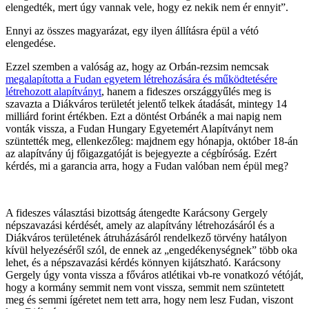
elengedték, mert úgy vannak vele, hogy ez nekik nem ér ennyit”.
Ennyi az összes magyarázat, egy ilyen állításra épül a vétó
elengedése.
Ezzel szemben a valóság az, hogy az Orbán-rezsim nemcsak
megalapította a Fudan egyetem létrehozására és működtetésére
létrehozott alapítványt
, hanem a fideszes országgyűlés meg is
szavazta a Diákváros területét jelentő telkek átadását, mintegy 14
milliárd forint értékben. Ezt a döntést Orbánék a mai napig nem
vonták vissza, a Fudan Hungary Egyetemért Alapítványt nem
szüntették meg, ellenkezőleg: majdnem egy hónapja, október 18-án
az alapítvány új főigazgatóját is bejegyezte a cégbíróság. Ezért
kérdés, mi a garancia arra, hogy a Fudan valóban nem épül meg?
A fideszes választási bizottság átengedte Karácsony Gergely
népszavazási kérdését, amely az alapítvány létrehozásáról és a
Diákváros területének átruházásáról rendelkező törvény hatályon
kívül helyezéséről szól, de ennek az „engedékenységnek” több oka
lehet, és a népszavazási kérdés könnyen kijátszható. Karácsony
Gergely úgy vonta vissza a főváros atlétikai vb-re vonatkozó vétóját,
hogy a kormány semmit nem vont vissza, semmit nem szüntetett
meg és semmi ígéretet nem tett arra, hogy nem lesz Fudan, viszont