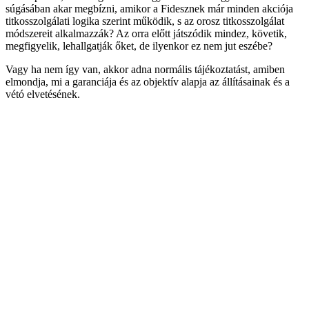
súgásában akar megbízni, amikor a Fidesznek már minden akciója
titkosszolgálati logika szerint működik, s az orosz titkosszolgálat
módszereit alkalmazzák? Az orra előtt játszódik mindez, követik,
megfigyelik, lehallgatják őket, de ilyenkor ez nem jut eszébe?
Vagy ha nem így van, akkor adna normális tájékoztatást, amiben
elmondja, mi a garanciája és az objektív alapja az állításainak és a
vétó elvetésének.