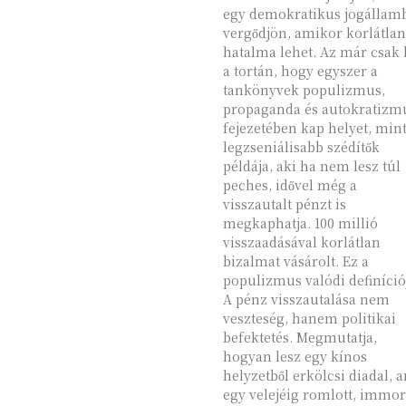
egy demokratikus jogállam
vergődjön, amikor korlátlan
hatalma lehet. Az már csak
a tortán, hogy egyszer a
tankönyvek populizmus,
propaganda és autokratizm
fejezetében kap helyet, mint
legzseniálisabb szédítők
példája, aki ha nem lesz túl
peches, idővel még a
visszautalt pénzt is
megkaphatja. 100 millió
visszaadásával korlátlan
bizalmat vásárolt. Ez a
populizmus valódi definíció
A pénz visszautalása nem
veszteség, hanem politikai
befektetés. Megmutatja,
hogyan lesz egy kínos
helyzetből erkölcsi diadal, 
egy velejéig romlott, immor