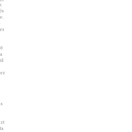
k
és
e.
-
 ez
00
 a
ől
 ez
ás
azt
ta