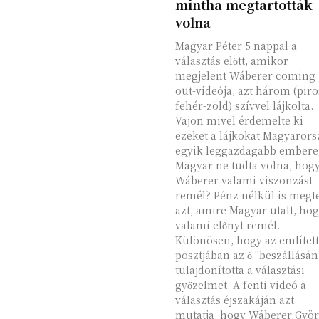
mintha megtartották
volna
Magyar Péter 5 nappal a
választás előtt, amikor
megjelent Wáberer coming
out-videója, azt három (piro
fehér-zöld) szívvel lájkolta.
Vajon mivel érdemelte ki
ezeket a lájkokat Magyarors
egyik leggazdagabb embere
Magyar ne tudta volna, hog
Wáberer valami viszonzást
remél? Pénz nélkül is megte
azt, amire Magyar utalt, ho
valami előnyt remél.
Különösen, hogy az említett
posztjában az ő "beszállásá
tulajdonította a választási
győzelmet. A fenti videó a
választás éjszakáján azt
mutatja, hogy Wáberer Gyö