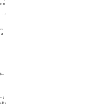
ban
 hab
us
 a
ja.
ami
ális