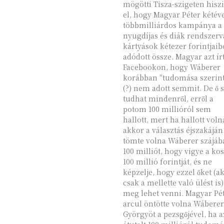
mögötti Tisza-szigeten hisz
el, hogy Magyar Péter kétéve
többmilliárdos kampánya a
nyugdíjas és diák rendszerv
kártyások kétezer forintjaib
adódott össze. Magyar azt ír
Facebookon, hogy Wáberer
korábban "tudomása szerin
(?) nem adott semmit. De ő sem
tudhat mindenről, erről a
potom 100 millióról sem
hallott, mert ha hallott voln
akkor a választás éjszakáján
tömte volna Wáberer szájáb
100 milliót, hogy vigye a ko
100 millió forintját, és ne
képzelje, hogy ezzel őket (a
csak a mellette való ülést is)
meg lehet venni. Magyar Pé
arcul öntötte volna Wáberer
Györgyöt a pezsgőjével, ha a