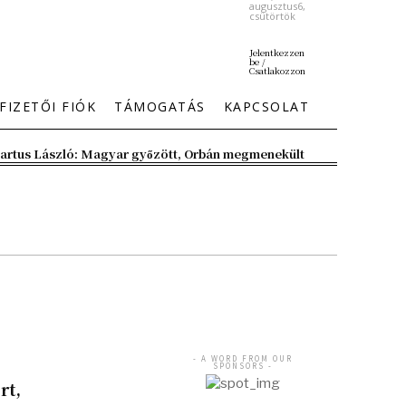
augusztus6,
csütörtök
Jelentkezzen
be /
Csatlakozzon
FIZETŐI FIÓK
TÁMOGATÁS
KAPCSOLAT
artus László: Magyar győzött, Orbán megmenekült
- A WORD FROM OUR
SPONSORS -
rt,