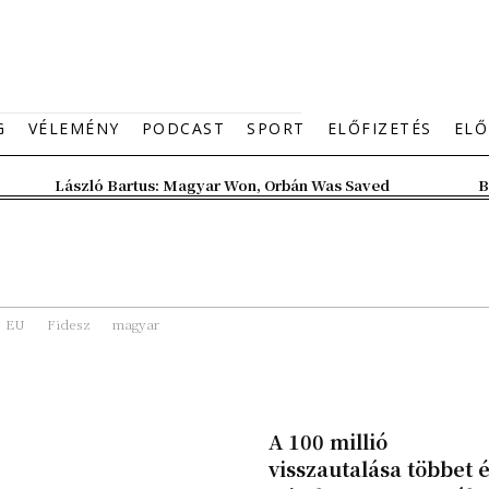
G
VÉLEMÉNY
PODCAST
SPORT
ELŐFIZETÉS
ELŐ
László Bartus: Magyar Won, Orbán Was Saved
B
EU
Fidesz
magyar
A 100 millió
visszautalása többet é