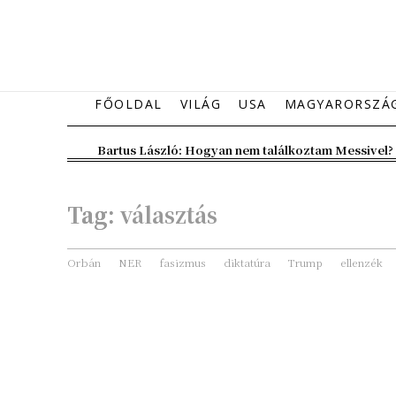
FŐOLDAL
VILÁG
USA
MAGYARORSZÁ
Bartus László: Hogyan nem találkoztam Messivel?
Tag:
választás
Orbán
NER
fasizmus
diktatúra
Trump
ellenzék