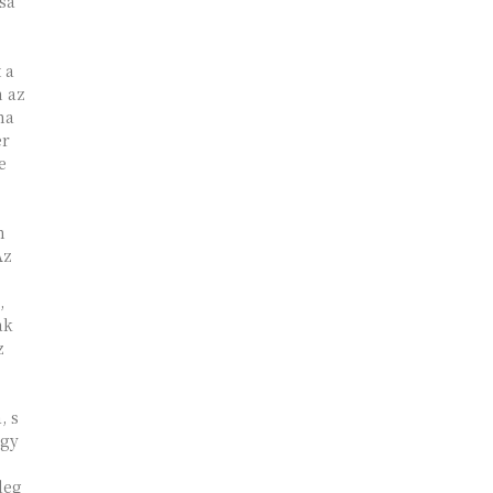
sa
 a
n az
ha
er
e
n
,
ak
z
, s
ogy
leg