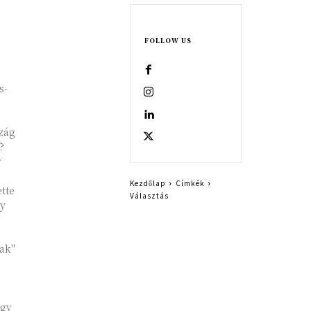
FOLLOW US
s-
zág
?
y
Kezdőlap
Címkék
tte
Választás
gy
nak"
rgy