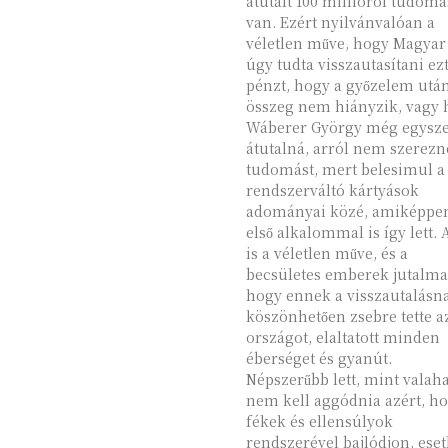
átutalt 100 millióról tudomá
van. Ezért nyilvánvalóan a
véletlen műve, hogy Magyar
úgy tudta visszautasítani ezt
pénzt, hogy a győzelem utá
összeg nem hiányzik, vagy 
Wáberer György még egysz
átutalná, arról nem szerezn
tudomást, mert belesimul a
rendszerváltó kártyások
adományai közé, amiképpe
első alkalommal is így lett. Az
is a véletlen műve, és a
becsületes emberek jutalma
hogy ennek a visszautalásn
köszönhetően zsebre tette a
országot, elaltatott minden
éberséget és gyanút.
Népszerűbb lett, mint valaha
nem kell aggódnia azért, h
fékek és ellensúlyok
rendszerével bajlódjon, eset