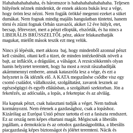
Hahahahahahahaha, és háromszor is hahahahahahahahaha. Teljesen
hülyének néznek mindenkit, de ennek akkora bukás lesz a vége,
hogy öröm lesz nézni. Nem fogják örökké megenni ezeket a süket
dumákat. Nem fognak mindig majális hangulatban tüntetni, hanem
törni és zúzni fognak Orbán szavazói, akiket 12 éve hülyít, etet,
becsap, félrevezet, mert a pénzt ellopták, elszórták, és ha nincs a
LIBERÁLIS BRÜSSZELTŐL pénz, akkor felakaszthatják
magukat, mielőtt mások teszik ezt meg velük.
Nincs jó lépésük, mert akkora baj, hogy mindenből azonnal pénzt
kell csinálni, oltani kell a tüzet, de minden intézkedésük növeli a
bajt, az inflációt, a drágulást, a válságot. A rezsicsökkentés olyan
hamis helyzetet teremtett, hogy ha most a rezsit rászabadítják
akármmennyi emberre, annak kataszrófa lesz a vége, és ezt a
helyzetet is ők idézték elő. A KATA megszűnése csődbe visz egy
csomó családot, vállalkozást, szolgáltatást, zavarok lesznek az
egészségügyi és egyéb ellátásban, a szolgáltató szektorban. Jön a
feketézés, az adócsalás, a lopás, a feketepiac és az alvilág.
Ha kapnak pénzt, csak halasztani tudják a véget. Nem tudnak
kormányozni. Nem értenek a gazdasághoz, csak a lopáshoz.
Kizárólag az Európai Unió pénze tartotta el ezt a fasiszta rendszert.
Ez az ország nem képes eltartani magát. Mégiscsak a liberális
jogállam, a demokrácia és az ortodox gazdaságpolitika, a liberális
piacgazdaság képes biztonságot és jólétet teremteni. Nácik és