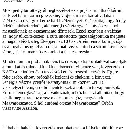
rezsicsökkentést.
Most pedig tartott egy álmegbeszélést ez a pojáca, mintha ő bármit
bárkivel bármikor megbeszélne, vagy bármiről bárkit valaha is
tájékoztatna, vagy kikérné bárki véleményét. Eljátszotta, hogy ő egy
felelős miniszterelnök, aki energia vésztárgyalást hív össze, ahol
megszületnek az országmentő döntések. Ezzel szemben a valóság
az, hogy túlköltekeztek, a buta unortodox gazdaságpolitika megtette
a maga hatását, s legfőképpen, az EU az Orbán-banda korrupciója
és a jogállamiság felszámolása miatt visszatartotta a soron következő
támogatást és máris összeomlott a fasiszta rezsim.
Mindenhonnan próbálnak pénzt szerezni, extraprofitadóval sarcolják
a multikat és mindenkit, akinek bármennyi pénze van, kivégezték a
KATA-t, elindították a rezsicsökkentés megszüntetését is. Egyre
röhejesebb, ahogy próbálják leplezni és eltakarni a lényeget,
„energia-vészhelyzetről” karattyolnak, miközben „NER-
vészhelyzet” van, csődbe mentek ezek a pofátlan tolvaj bűnözők.
Európai energiaválságra hivatkoznak, miközben azt állították, hogy
nekik megmaradt az orosz olaj és orosz gáz, megvédték
Magyarországot. S hol európai ország Magyarország? Orbán
visszavitte Ázsiába.
Hahahahahahaha, kivégezték magukat ezek a hülyék, attól függ az