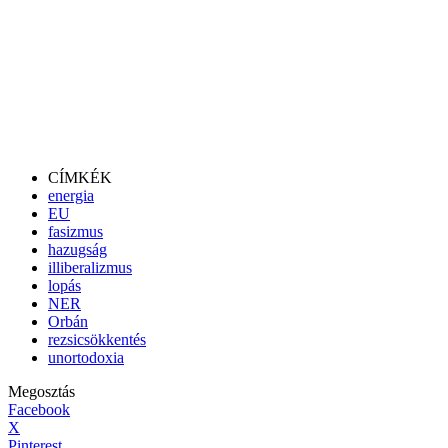
CÍMKÉK
energia
EU
fasizmus
hazugság
illiberalizmus
lopás
NER
Orbán
rezsicsökkentés
unortodoxia
Megosztás
Facebook
X
Pinterest