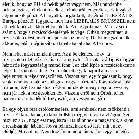
életük, hogy az EU ad nekik pénzt vagy nem. Már mindenbe
beleegyeztek, mindent feladtak, mindenről lemondtak, csak valaki
adjon nekik pénzt. A hanyatló, megbukott, idejétmúlt LIBERÁLIS
Európa pénzétől függnek, mert ha a LIBERÁLIS BRÜSSZEL nem
ad nekik pénzt, akkor éhenhalnak. A nagypofájúak. Már az sem
számít, hogy a rezsicsökkentésnek is vége. Orbán megszünteti a
rezsicsökkentést, mert belepusztul az ország. De ha megszüntetik,
akkor is, talán még inkább. Hahahahahahaha. A barmok.
Nem lehet mást mondani erre. Az a bejelentés, hogy „a
rezsicsökkentett gáz- és áramár augusztustól csak az átlagos magyar
háztartás fogyasztásáig marad fenn”, az első lépés a rezsicsökkentés
teljes felszámolása felé. Nem lehetett egyik napról a másikra
bejelenteni a teljes megszűnést. Viszont van egy fogadásunk, hogy
senki nem tud majd az „átlagos magyar háztartás fogyasztása” alatt
maradni, ezért sajnálatos módon mindenki megy majd a levesbe,
nem jár neki a rezsicsökkentés. Viszont erről nem Orbán tehet,
hanem az a rohadék túlfogyasztó, aki vessen magára.
Ez egy olyan rezsicsökkentés lesz, ami senkinek nem csökkenti a
rezsit. Ekkora kamu, ekkora bullshit még nem volt a világon. Azt
hiszi ez a G., hogy ezt megússza? Ha rájönnek a magyarok, s kijön
a rezsiszámla, lábánál fogva felhúzzák az első fára, mint nagy
elődjét, Mussolinit. Nem lesz ám mindig tánci, tánci egy tüntetés.