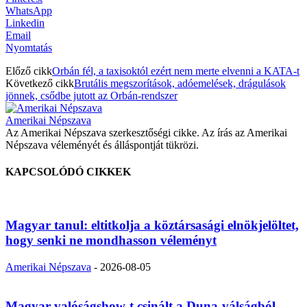
WhatsApp
Linkedin
Email
Nyomtatás
Előző cikk
Orbán fél, a taxisoktól ezért nem merte elvenni a KATA-t
Következő cikk
Brutális megszorítások, adóemelések, drágulások
jönnek, csődbe jutott az Orbán-rendszer
Amerikai Népszava
Az Amerikai Népszava szerkesztőségi cikke. Az írás az Amerikai
Népszava véleményét és álláspontját tükrözi.
KAPCSOLÓDÓ CIKKEK
Magyar tanul: eltitkolja a köztársasági elnökjelöltet,
hogy senki ne mondhasson véleményt
Amerikai Népszava
-
2026-08-05
Magyar valóságshow-t csinált a Duna-válságból,