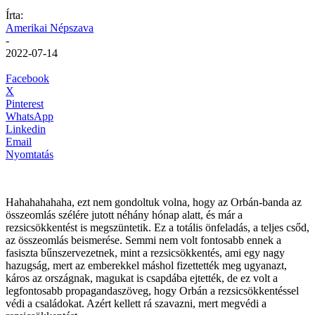
Írta:
Amerikai Népszava
-
2022-07-14
Facebook
X
Pinterest
WhatsApp
Linkedin
Email
Nyomtatás
Hahahahahaha, ezt nem gondoltuk volna, hogy az Orbán-banda az
összeomlás szélére jutott néhány hónap alatt, és már a
rezsicsökkentést is megszüntetik. Ez a totális önfeladás, a teljes csőd,
az összeomlás beismerése. Semmi nem volt fontosabb ennek a
fasiszta bűnszervezetnek, mint a rezsicsökkentés, ami egy nagy
hazugság, mert az emberekkel máshol fizettették meg ugyanazt,
káros az országnak, magukat is csapdába ejtették, de ez volt a
legfontosabb propagandaszöveg, hogy Orbán a rezsicsökkentéssel
védi a családokat. Azért kellett rá szavazni, mert megvédi a