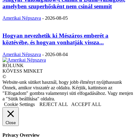
amelyben szuperhősként nem csinál semmit
Amerikai Népszava
-
2026-08-05
Hogyan nevezhetik ki Mészáros emberét a
köztévébe, és hogyan vonhatják vissza...
Amerikai Népszava
-
2026-08-04
RÓLUNK
KÖVESS MINKET
©
Website-unk sütiket használ, hogy jobb élményt nyújthassunk
Önnek, amikor visszatér az oldalra. Kérjük, kattintson az
"Elfogadom" gombra valamennyi süti elfogadásához. Vagy menjen
a "Sütik beállítása" oldalra.
Cookie Settings
REJECT ALL
ACCEPT ALL
Close
Privacy Overview