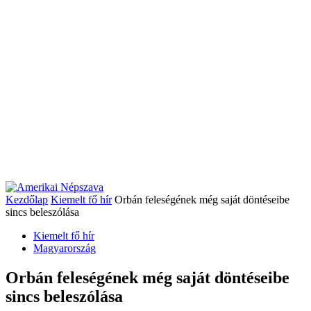
Kezdőlap
Kiemelt fő hír
Orbán feleségének még saját döntéseibe
sincs beleszólása
Kiemelt fő hír
Magyarország
Orbán feleségének még saját döntéseibe
sincs beleszólása