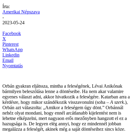
Írta:
Amerikai Népszava
-
2023-05-24
Facebook
X
Pinterest
WhatsApp
Linkedin
Email
Nyomtatás
Orbán gyakran eljátssza, mintha a feleségének, Lévai Anikónak
bármilyen beleszólása lenne a döntéseibe. Ha nem akar valamire
egyenes választ adni, akkor hivatkozik a feleségére. Katarban arra a
kérdésre, hogy mikor szándékozik visszavonulni (soha –
A szerk
.),
Orbán azt válaszolta: „Amikor a feleségem úgy dönt.” Orbánnál
nehéz olyat mondani, hogy ennél arcátlanabb kijelentést nem is
lehetne elképzelni, mert nagyaon erős mezőnyben hangzott el ez a
hazugsága is. De legyen elég annyi, hogy ez mindennél jobban
megalázza a feleségét, akinek még a saját döntéseihez sincs köze.