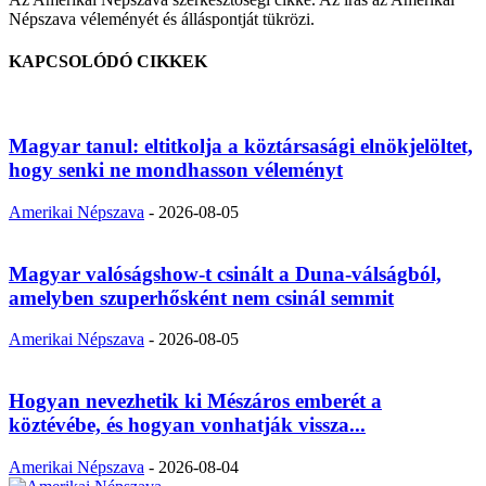
Népszava véleményét és álláspontját tükrözi.
KAPCSOLÓDÓ CIKKEK
Magyar tanul: eltitkolja a köztársasági elnökjelöltet,
hogy senki ne mondhasson véleményt
Amerikai Népszava
-
2026-08-05
Magyar valóságshow-t csinált a Duna-válságból,
amelyben szuperhősként nem csinál semmit
Amerikai Népszava
-
2026-08-05
Hogyan nevezhetik ki Mészáros emberét a
köztévébe, és hogyan vonhatják vissza...
Amerikai Népszava
-
2026-08-04