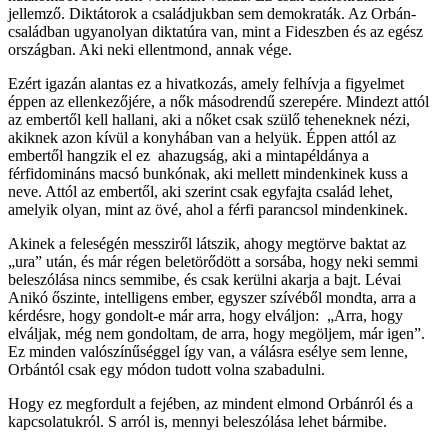
jellemző. Diktátorok a családjukban sem demokraták. Az Orbán-
családban ugyanolyan diktatúra van, mint a Fideszben és az egész
országban. Aki neki ellentmond, annak vége.
Ezért igazán alantas ez a hivatkozás, amely felhívja a figyelmet
éppen az ellenkezőjére, a nők másodrendű szerepére. Mindezt attól
az embertől kell hallani, aki a nőket csak szülő teheneknek nézi,
akiknek azon kívül a konyhában van a helyük. Éppen attól az
embertől hangzik el ez ahazugság, aki a mintapéldánya a
férfidomináns macsó bunkónak, aki mellett mindenkinek kuss a
neve. Attól az embertől, aki szerint csak egyfajta család lehet,
amelyik olyan, mint az övé, ahol a férfi parancsol mindenkinek.
Akinek a feleségén messziről látszik, ahogy megtörve baktat az
„ura” után, és már régen beletörődött a sorsába, hogy neki semmi
beleszólása nincs semmibe, és csak kerülni akarja a bajt. Lévai
Anikó őszinte, intelligens ember, egyszer szívéből mondta, arra a
kérdésre, hogy gondolt-e már arra, hogy elváljon: „Arra, hogy
elváljak, még nem gondoltam, de arra, hogy megöljem, már igen”.
Ez minden valószínűséggel így van, a válásra esélye sem lenne,
Orbántól csak egy módon tudott volna szabadulni.
Hogy ez megfordult a fejében, az mindent elmond Orbánról és a
kapcsolatukról. S arról is, mennyi beleszólása lehet bármibe.