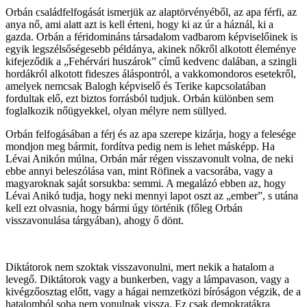
Orbán családfelfogását ismerjük az alaptörvényéből, az apa férfi, az
anya nő, ami alatt azt is kell érteni, hogy ki az úr a háznál, ki a
gazda. Orbán a féridomináns társadalom vadbarom képviselőinek is
egyik legszélsőségesebb példánya, akinek nőkről alkotott éleménye
kifejeződik a „Fehérvári huszárok” című kedvenc dalában, a szingli
hordákról alkotott fideszes áláspontról, a vakkomondoros esetekről,
amelyek nemcsak Balogh képviselő és Terike kapcsolatában
fordultak elő, ezt biztos forrásból tudjuk. Orbán különben sem
foglalkozik nőügyekkel, olyan mélyre nem süllyed.
Orbán felfogásában a férj és az apa szerepe kizárja, hogy a felesége
mondjon meg bármit, fordítva pedig nem is lehet másképp. Ha
Lévai Anikón múlna, Orbán már régen visszavonult volna, de neki
ebbe annyi beleszólása van, mint Röfinek a vacsorába, vagy a
magyaroknak saját sorsukba: semmi. A megalázó ebben az, hogy
Lévai Anikó tudja, hogy neki mennyi lapot oszt az „ember”, s utána
kell ezt olvasnia, hogy bármi úgy történik (főleg Orbán
visszavonulása tárgyában), ahogy ő dönt.
Diktátorok nem szoktak visszavonulni, mert nekik a hatalom a
levegő. Diktátorok vagy a bunkerben, vagy a lámpavason, vagy a
kivégzőosztag előtt, vagy a hágai nemzetközi bíróságon végzik, de a
hatalomból soha nem vonulnak vissza. Ez csak demokratákra