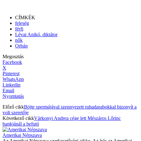
CÍMKÉK
feleség
férfi
Lévai Anikó. diktátor
nők
Orbán
Megosztás
Facebook
X
Pinterest
WhatsApp
Linkedin
Email
Nyomtatás
Előző cikk
Böjte spermájával szennyezett ruhadarabokkal bizonyít a
volt szeretője
Következő cikk
Várkonyi Andrea cége lett Mészáros Lőrinc
bankjánál a befutó
Amerikai Népszava
Az Amerikai Népszava szerkesztőségi cikke. Az írás az Amerikai