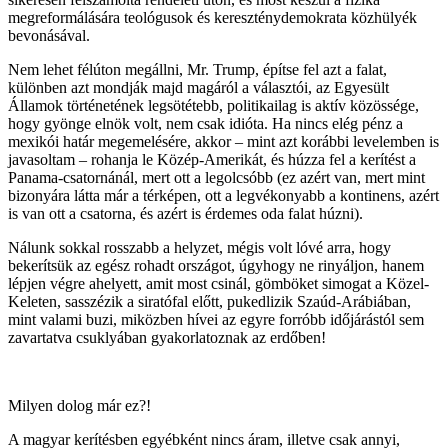
megreformálására teológusok és kereszténydemokrata közhülyék
bevonásával.
Nem lehet félúton megállni, Mr. Trump, építse fel azt a falat,
különben azt mondják majd magáról a választói, az Egyesült
Államok történetének legsötétebb, politikailag is aktív közössége,
hogy gyönge elnök volt, nem csak idióta. Ha nincs elég pénz a
mexikói határ megemelésére, akkor – mint azt korábbi levelemben is
javasoltam – rohanja le Közép-Amerikát, és húzza fel a kerítést a
Panama-csatornánál, mert ott a legolcsóbb (ez azért van, mert mint
bizonyára látta már a térképen, ott a legvékonyabb a kontinens, azért
is van ott a csatorna, és azért is érdemes oda falat húzni).
Nálunk sokkal rosszabb a helyzet, mégis volt lóvé arra, hogy
bekerítsük az egész rohadt országot, úgyhogy ne rinyáljon, hanem
lépjen végre ahelyett, amit most csinál, gömböket simogat a Közel-
Keleten, sasszézik a siratófal előtt, pukedlizik Szaúd-Arábiában,
mint valami buzi, miközben hívei az egyre forróbb időjárástól sem
zavartatva csuklyában gyakorlatoznak az erdőben!
Milyen dolog már ez?!
A magyar kerítésben egyébként nincs áram, illetve csak annyi,