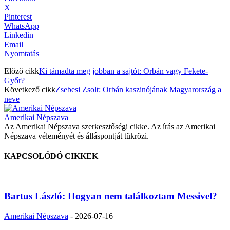
X
Pinterest
WhatsApp
Linkedin
Email
Nyomtatás
Előző cikk
Ki támadta meg jobban a sajtót: Orbán vagy Fekete-
Győr?
Következő cikk
Zsebesi Zsolt: Orbán kaszinójának Magyarország a
neve
Amerikai Népszava
Az Amerikai Népszava szerkesztőségi cikke. Az írás az Amerikai
Népszava véleményét és álláspontját tükrözi.
KAPCSOLÓDÓ CIKKEK
Bartus László: Hogyan nem találkoztam Messivel?
Amerikai Népszava
-
2026-07-16