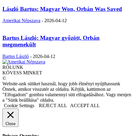
László Bartus: Magyar Won, Orbán Was Saved
Amerikai Népszava
-
2026-04-12
Bartus László: Magyar győzött, Orbán
megmenekült
Bartus László
-
2026-04-12
RÓLUNK
KÖVESS MINKET
©
Website-unk sütiket használ, hogy jobb élményt nyújthassunk
Önnek, amikor visszatér az oldalra. Kérjük, kattintson az
"Elfogadom" gombra valamennyi süti elfogadásához. Vagy menjen
a "Sütik beállítása" oldalra.
Cookie Settings
REJECT ALL
ACCEPT ALL
Close
Privacy Overview