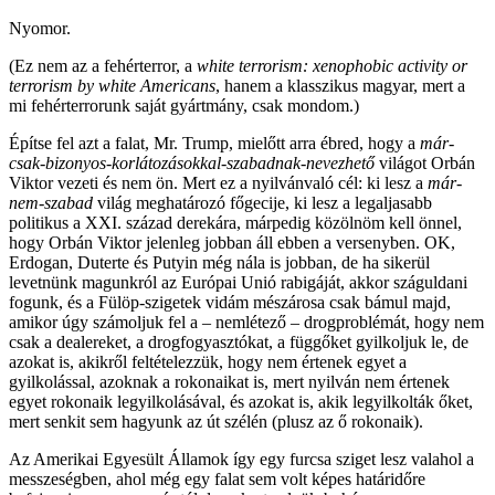
Nyomor.
(Ez nem az a fehérterror, a
white terrorism: xenophobic activity or
terrorism by white Americans
, hanem a klasszikus magyar, mert a
mi fehérterrorunk saját gyártmány, csak mondom.)
Építse fel azt a falat, Mr. Trump, mielőtt arra ébred, hogy a
már-
csak-bizonyos-korlátozásokkal-szabadnak-nevezhető
világot Orbán
Viktor vezeti és nem ön. Mert ez a nyilvánvaló cél: ki lesz a
már-
nem-szabad
világ meghatározó főgecije, ki lesz a legaljasabb
politikus a XXI. század derekára, márpedig közölnöm kell önnel,
hogy Orbán Viktor jelenleg jobban áll ebben a versenyben. OK,
Erdogan, Duterte és Putyin még nála is jobban, de ha sikerül
levetnünk magunkról az Európai Unió rabigáját, akkor száguldani
fogunk, és a Fülöp-szigetek vidám mészárosa csak bámul majd,
amikor úgy számoljuk fel a – nemlétező – drogproblémát, hogy nem
csak a dealereket, a drogfogyasztókat, a függőket gyilkoljuk le, de
azokat is, akikről feltételezzük, hogy nem értenek egyet a
gyilkolással, azoknak a rokonaikat is, mert nyilván nem értenek
egyet rokonaik legyilkolásával, és azokat is, akik legyilkolták őket,
mert senkit sem hagyunk az út szélén (plusz az ő rokonaik).
Az Amerikai Egyesült Államok így egy furcsa sziget lesz valahol a
messzeségben, ahol még egy falat sem volt képes határidőre