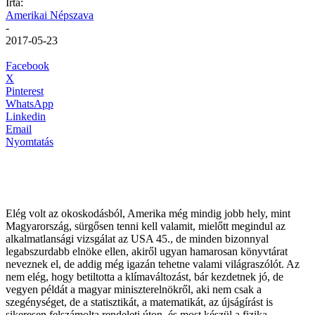
Írta:
Amerikai Népszava
-
2017-05-23
Facebook
X
Pinterest
WhatsApp
Linkedin
Email
Nyomtatás
Elég volt az okoskodásból, Amerika még mindig jobb hely, mint
Magyarország, sürgősen tenni kell valamit, mielőtt megindul az
alkalmatlansági vizsgálat az USA 45., de minden bizonnyal
legabszurdabb elnöke ellen, akiről ugyan hamarosan könyvtárat
neveznek el, de addig még igazán tehetne valami világraszólót. Az
nem elég, hogy betiltotta a klímaváltozást, bár kezdetnek jó, de
vegyen példát a magyar miniszterelnökről, aki nem csak a
szegénységet, de a statisztikát, a matematikát, az újságírást is
sikeresen felszámolta rendeleti úton, és most készül a fizika