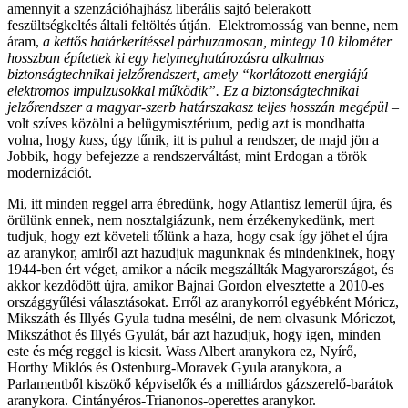
amennyit a szenzációhajhász liberális sajtó belerakott
feszültségkeltés általi feltöltés útján. Elektromosság van benne, nem
áram,
a kettős határkerítéssel párhuzamosan, mintegy 10 kilométer
hosszban építettek ki egy helymeghatározásra alkalmas
biztonságtechnikai jelzőrendszert, amely “korlátozott energiájú
elektromos impulzusokkal működik”. Ez a biztonságtechnikai
jelzőrendszer a magyar-szerb határszakasz teljes hosszán megépül
–
volt szíves közölni a belügymisztérium, pedig azt is mondhatta
volna, hogy
kuss
, úgy tűnik, itt is puhul a rendszer, de majd jön a
Jobbik, hogy befejezze a rendszerváltást, mint Erdogan a török
modernizációt.
Mi, itt minden reggel arra ébredünk, hogy Atlantisz lemerül újra, és
örülünk ennek, nem nosztalgiázunk, nem érzékenykedünk, mert
tudjuk, hogy ezt követeli tőlünk a haza, hogy csak így jöhet el újra
az aranykor, amiről azt hazudjuk magunknak és mindenkinek, hogy
1944-ben ért véget, amikor a nácik megszállták Magyarországot, és
akkor kezdődött újra, amikor Bajnai Gordon elvesztette a 2010-es
országgyűlési választásokat. Erről az aranykorról egyébként Móricz,
Mikszáth és Illyés Gyula tudna mesélni, de nem olvasunk Móriczot,
Mikszáthot és Illyés Gyulát, bár azt hazudjuk, hogy igen, minden
este és még reggel is kicsit. Wass Albert aranykora ez, Nyírő,
Horthy Miklós és Ostenburg-Moravek Gyula aranykora, a
Parlamentből kiszökő képviselők és a milliárdos gázszerelő-barátok
aranykora. Cintányéros-Trianonos-operettes aranykor.