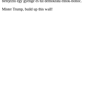
befejezni egy gyenge és túl demokrata elnök-bohóc.
Mister Trump, build up this wall!