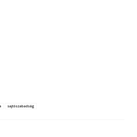
a
sajtószabadság