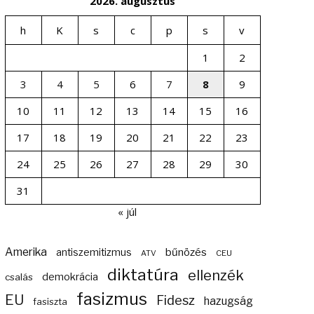
2026. augusztus
h
K
s
c
p
s
v
1
2
3
4
5
6
7
8
9
10
11
12
13
14
15
16
17
18
19
20
21
22
23
24
25
26
27
28
29
30
31
« júl
Amerika
bűnözés
antiszemitizmus
ATV
CEU
diktatúra
ellenzék
demokrácia
csalás
fasizmus
EU
Fidesz
hazugság
fasiszta