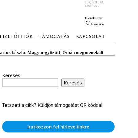
augusztus8,
szombat
Jelentkezzen
be /
Csatlakozzon
FIZETŐI FIÓK
TÁMOGATÁS
KAPCSOLAT
artus László: Magyar győzött, Orbán megmenekült
Keresés
Keresés
Tetszett a cikk? Küldjön támogatást QR kóddal!
Iratkozzon fel hírlevelünkre