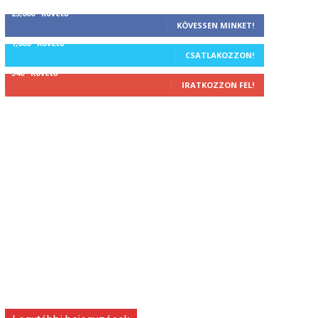
25,000
Követő
KÖVESSEN MINKET!
1,000
Követő
CSATLAKOZZON!
340
Követő
IRATKOZZON FEL!