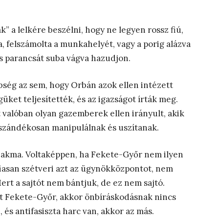
 a lelkére beszélni, hogy ne legyen rossz fiú,
 felszámolta a munkahelyét, vagy a porig alázva
s parancsát suba vágva hazudjon.
ség az sem, hogy Orbán azok ellen intézett
üket teljesítették, és az igazságot írták meg.
 valóban olyan gazemberek ellen irányult, akik
szándékosan manipulálnak és uszítanak.
zakma. Voltaképpen, ha Fekete-Győr nem ilyen
iasan szétveri azt az ügynökközpontot, nem
rt a sajtót nem bántjuk, de ez nem sajtó.
int Fekete-Győr, akkor önbíráskodásnak nincs
 és antifasiszta harc van, akkor az más.