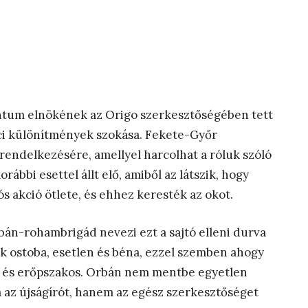
ntum elnökének az Origo szerkesztőségében tett
áci különítmények szokása. Fekete-Győr
endelkezésére, amellyel harcolhat a róluk szóló
ábbi esettel állt elő, amiből az látszik, hogy
 akció ötlete, és ehhez keresték az okot.
bán-rohambrigád nevezi ezt a sajtó elleni durva
ak ostoba, esetlen és béna, ezzel szemben ahogy
lt és erőpszakos. Orbán nem mentbe egyetlen
 az újságírót, hanem az egész szerkesztőséget