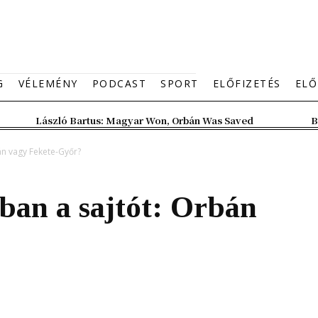
G
VÉLEMÉNY
PODCAST
SPORT
ELŐFIZETÉS
ELŐ
László Bartus: Magyar Won, Orbán Was Saved
B
án vagy Fekete-Győr?
ban a sajtót: Orbán