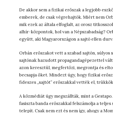
De akkor sem a fizikai erőszak a legjobb eszk
emberek, de csak végrehajtók. Miért nem Orb
mik ezek az általa elfoglalt, az orosz titkos
alhír-központok, hol van a Népszabadság? Orb
együtt, aki Magyarországon a sajtó ellen durv
Orbán erőszakot vett a szabad sajtón, súlyos s
sajtónak hazudott propagandagépezettel válto
azon keresztül, megfertőzi, megrontja és elto
becsapja őket. Mindezt úgy, hogy fizikai erős
fideszes „sajtót” erőszakkal vették el, trükkö
A közmédiát úgy megszállták, mint a Gestapo. 
fasiszta banda erőszakkal felszámolja a telje
telepít. Csak nem ezt és nem így, ahogy a Mo