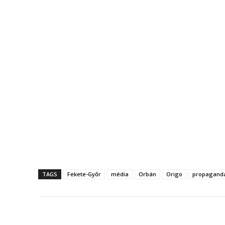
TAGS
Fekete-Győr
média
Orbán
Origo
propagand
Megosztás