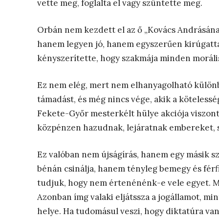
vette meg, foglalta el vagy szüntette meg.
Orbán nem kezdett el az ő „Kovács Andrásának”
hanem legyen jó, hanem egyszerűen kirúgatta,
kényszerítette, hogy szakmája minden moráli
Ez nem elég, mert nem elhanyagolható különb
támadást, és még nincs vége, akik a kötelesség
Fekete-Győr mesterkélt hülye akciója viszont
közpénzen hazudnak, lejáratnak embereket, 
Ez valóban nem újságírás, hanem egy másik s
bénán csinálja, hanem tényleg bemegy és férf
tudjuk, hogy nem értenénénk-e vele egyet. Me
Azonban ímg valaki eljátssza a jogállamot, m
helye. Ha tudomásul veszi, hogy diktatúra van,