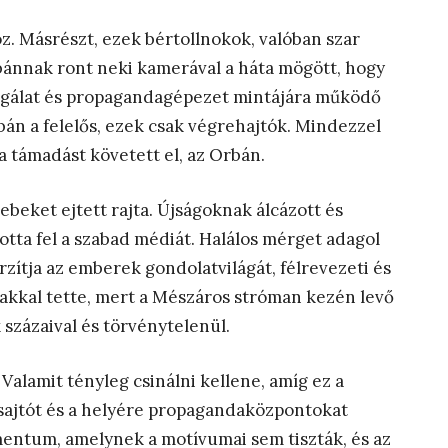
öz. Másrészt, ezek bértollnokok, valóban szar
ánnak ront neki kamerával a háta mögött, hogy
szolgálat és propagandagépezet mintájára működő
án a felelős, ezek csak végrehajtók. Mindezzel
a támadást követett el, az Orbán.
ebeket ejtett rajta. Újságoknak álcázott és
tta fel a szabad médiát. Halálos mérget adagol
rzítja az emberek gondolatvilágát, félrevezeti és
zakkal tette, mert a Mészáros stróman kezén levő
k százaival és törvénytelenül.
Valamit tényleg csinálni kellene, amíg ez a
s sajtót és a helyére propagandaközpontokat
mentum, amelynek a motívumai sem tiszták, és az