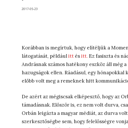
-
2017-05-23
Korábban is megírtuk, hogy elítéljük a Mome
látogatását, például
itt
és
itt.
Ez fasiszta és n
Andrásnak számos hatékony eszköz áll még a r
hazugságok ellen. Ráadásul, egy hónapokkal kor
előbb volt meg a remeknek hitt kommunikációs
De azért az mégiscsak elképesztő, hogy az Or
támadásnak. Először is, ez nem volt durva, cs
Orbán leigázta a magyar médiát, az durva vo
szerkesztőségbe sem, hogy felelősségre vonja