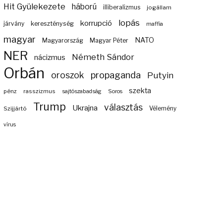
Hit Gyülekezete
háború
illiberalizmus
jogállam
lopás
korrupció
járvány
kereszténység
maffia
magyar
NATO
Magyarország
Magyar Péter
NER
Németh Sándor
nácizmus
Orbán
propaganda
oroszok
Putyin
szekta
pénz
rasszizmus
sajtószabadság
Soros
Trump
választás
Ukrajna
Szijjártó
Vélemény
vírus