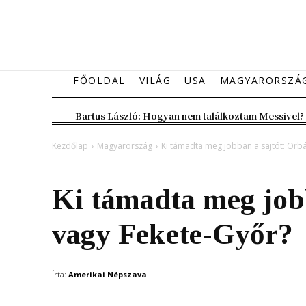
FŐOLDAL
VILÁG
USA
MAGYARORSZÁ
Bartus László: Hogyan nem találkoztam Messivel?
Kezdőlap
Magyarország
Ki támadta meg jobban a sajtót: Orb
Magyarország
Ki támadta meg job
vagy Fekete-Győr?
Írta:
Amerikai Népszava