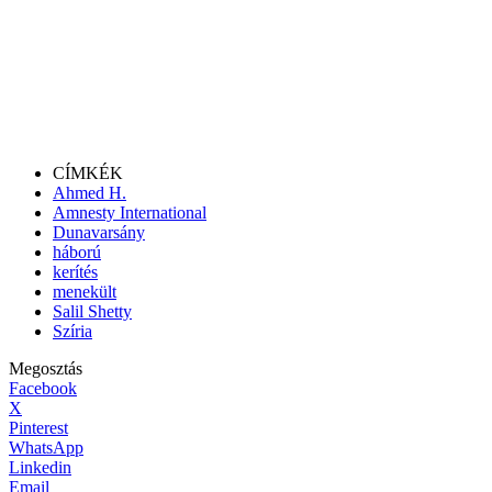
CÍMKÉK
Ahmed H.
Amnesty International
Dunavarsány
háború
kerítés
menekült
Salil Shetty
Szíria
Megosztás
Facebook
X
Pinterest
WhatsApp
Linkedin
Email