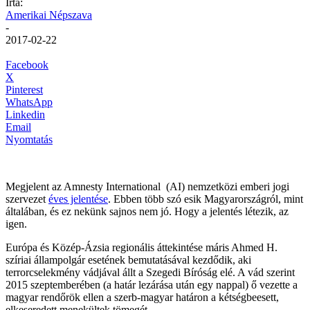
Írta:
Amerikai Népszava
-
2017-02-22
Facebook
X
Pinterest
WhatsApp
Linkedin
Email
Nyomtatás
Megjelent az Amnesty International (AI) nemzetközi emberi jogi
szervezet
éves jelentése
. Ebben több szó esik Magyarországról, mint
általában, és ez nekünk sajnos nem jó. Hogy a jelentés létezik, az
igen.
Európa és Közép-Ázsia regionális áttekintése máris Ahmed H.
szíriai állampolgár esetének bemutatásával kezdődik, aki
terrorcselekmény vádjával állt a Szegedi Bíróság elé. A vád szerint
2015 szeptemberében (a határ lezárása után egy nappal) ő vezette a
magyar rendőrök ellen a szerb-magyar határon a kétségbeesett,
elkeseredett menekültek tömegét.