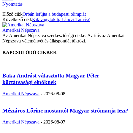
Nyomtatás
Előző cikk
Orbán lefújta a budapesti olimpiát
Következő cikk
Kik vagytok ti, Lánczi Tamás?
Amerikai Népszava
Az Amerikai Népszava szerkesztőségi cikke. Az írás az Amerikai
Népszava véleményét és álláspontját tükrözi.
KAPCSOLÓDÓ CIKKEK
Baka Andrást választotta Magyar Péter
köztársasági elnöknek
Amerikai Népszava
-
2026-08-08
Mészáros Lőrinc mostantól Magyar strómanja lesz?
Amerikai Népszava
-
2026-08-07