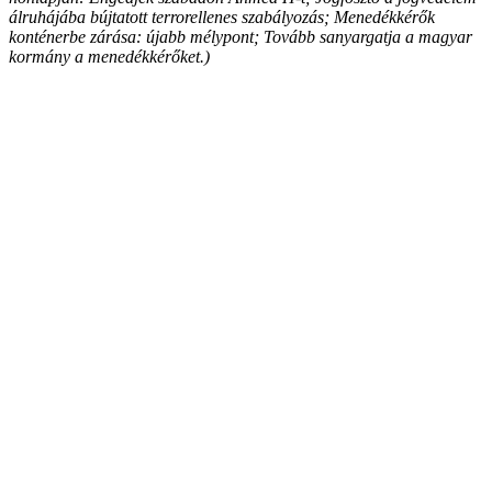
álruhájába bújtatott terrorellenes szabályozás; Menedékkérők
konténerbe zárása: újabb mélypont; Tovább sanyargatja
a magyar
kormány
a menedékkérőket.)