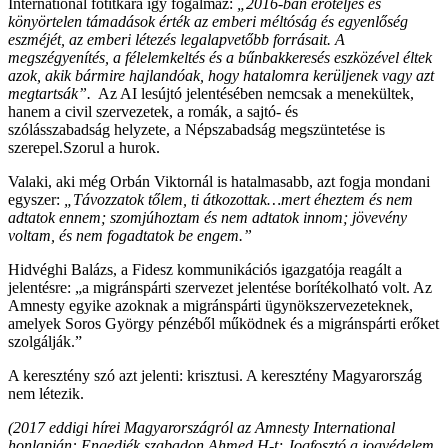
International főtitkára így fogalmaz:
„2016-ban erőteljes és
könyörtelen támadások érték az
emberi méltóság és egyenlőség
eszméjét, az emberi létezés legalapvetőbb forrásait. A
megszégyenítés, a félelemkeltés és a bűnbakkeresés eszközével éltek
azok, akik bármire hajlandóak, hogy hatalomra kerüljenek vagy azt
megtartsák”.
Az AI lesújtó jelentésében nemcsak a menekültek,
hanem a civil szervezetek, a romák, a sajtó- és
szólásszabadság helyzete, a Népszabadság megszüntetése is
szerepel.Szorul a hurok.
Valaki, aki még Orbán Viktornál is hatalmasabb, azt fogja mondani
egyszer:
„Távozzatok tőlem, ti átkozottak…mert éheztem és nem
adtatok ennem; szomjúhoztam és nem adtatok innom; jövevény
voltam, és nem fogadtatok be engem.”
Hidvéghi Balázs, a Fidesz kommunikációs igazgatója reagált a
jelentésre: „a migránspárti szervezet jelentése borítékolható volt. Az
Amnesty egyike azoknak a migránspárti ügynökszervezeteknek,
amelyek Soros György pénzéből működnek és a migránspárti erőket
szolgálják.”
A keresztény szó azt jelenti: krisztusi. A keresztény Magyarország
nem létezik.
(2017 eddigi hírei Magyarországról az Amnesty International
honlapján: Engedjék szabadon Ahmed H-t; Jogfosztó a jogvédelem