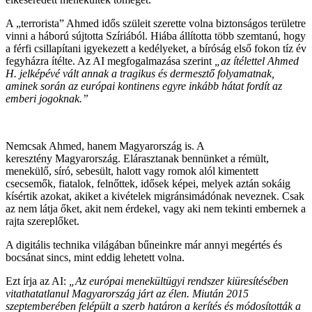
A „terrorista” Ahmed idős szüleit szerette volna biztonságos területre
vinni a háború sújtotta Szíriából. Hiába állította több szemtanú, hogy
a férfi csillapítani igyekezett a kedélyeket, a bíróság első fokon tíz év
fegyházra ítélte. Az AI megfogalmazása szerint
„az ítélettel Ahmed
H. jelképévé vált annak a tragikus és dermesztő folyamatnak,
aminek során az európai kontinens egyre inkább hátat fordít az
emberi jogoknak.”
Nemcsak Ahmed, hanem Magyarország is. A
keresztény Magyarország. Elárasztanak bennünket a rémült,
menekülő, síró, sebesült, halott vagy romok alól kimentett
csecsemők, fiatalok, felnőttek, idősek képei, melyek aztán sokáig
kísértik azokat, akiket a kivételek migránsimádónak neveznek. Csak
az nem látja őket, akit nem érdekel, vagy aki nem tekinti embernek a
rajta szereplőket.
A digitális technika világában bűneinkre már annyi megértés és
bocsánat sincs, mint eddig lehetett volna.
Ezt írja az AI:
„Az európai menekültügyi rendszer kiüresítésében
vitathatatlanul Magyarország járt az élen. Miután 2015
szeptemberében felépült a szerb határon a kerítés és módosították a