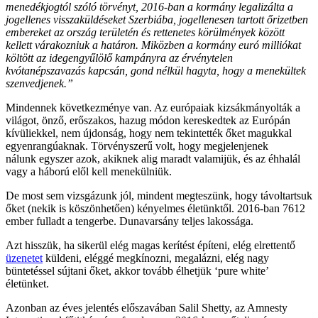
menedékjogtól szóló törvényt, 2016-ban a kormány legalizálta a
jogellenes visszaküldéseket Szerbiába, jogellenesen tartott őrizetben
embereket az ország területén és rettenetes körülmények között
kellett várakozniuk a határon. Miközben a kormány euró milliókat
költött az idegengyűlölő kampányra az érvénytelen
kvótanépszavazás kapcsán, gond nélkül hagyta, hogy a menekültek
szenvedjenek.”
Mindennek következménye van. Az európaiak kizsákmányolták a
világot, önző, erőszakos, hazug módon kereskedtek az Európán
kívüliekkel, nem újdonság, hogy nem tekintették őket magukkal
egyenrangúaknak. Törvényszerű volt, hogy megjelenjenek
nálunk egyszer azok, akiknek alig maradt valamijük, és az éhhalál
vagy a háború elől kell menekülniük.
De most sem vizsgázunk jól, mindent megteszünk, hogy távoltartsuk
őket (nekik is köszönhetően) kényelmes életünktől. 2016-ban 7612
ember fulladt a tengerbe. Dunavarsány teljes lakossága.
Azt hisszük, ha sikerül elég magas kerítést építeni, elég elrettentő
üzenetet
küldeni, eléggé megkínozni, megalázni, elég nagy
büntetéssel sújtani őket, akkor tovább élhetjük ‘pure white’
életünket.
Azonban az éves jelentés előszavában Salil Shetty, az Amnesty