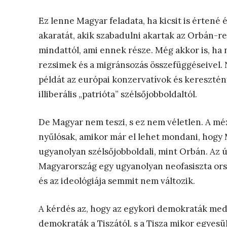
Ez lenne Magyar feladata, ha kicsit is értené 
akaratát, akik szabadulni akartak az Orbán-ren
mindattól, ami ennek része. Még akkor is, ha n
rezsimek és a migránsozás összefüggéseivel. N
példát az európai konzervatívok és keresztén
illiberális „patrióta” szélsőjobboldaltól.
De Magyar nem teszi, s ez nem véletlen. A m
nyűlósak, amikor már el lehet mondani, hogy 
ugyanolyan szélsőjobboldali, mint Orbán. Az ú
Magyarország egy ugyanolyan neofasiszta orszá
és az ideológiája semmit nem változik.
A kérdés az, hogy az egykori demokraták med
demokraták a Tiszától, s a Tisza mikor egyesül