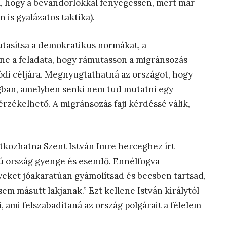
a, hogy a bevándorlókkal fenyegessen, mert már
is gyalázatos taktika).
utasítsa a demokratikus normákat, a
ne a feladata, hogy rámutasson a migránsozás
lódi céljára. Megnyugtathatná az országot, hogy
ágban, amelyben senki nem tud mutatni egy
érzékelhető. A migránsozás faji kérdéssé válik,
atkozhatna Szent István Imre herceghez írt
sú ország gyenge és esendő. Ennélfogva
eket jóakaratúan gyámolítsad és becsben tartsad,
m másutt lakjanak.” Ezt kellene István királytól
, ami felszabadítaná az ország polgárait a félelem