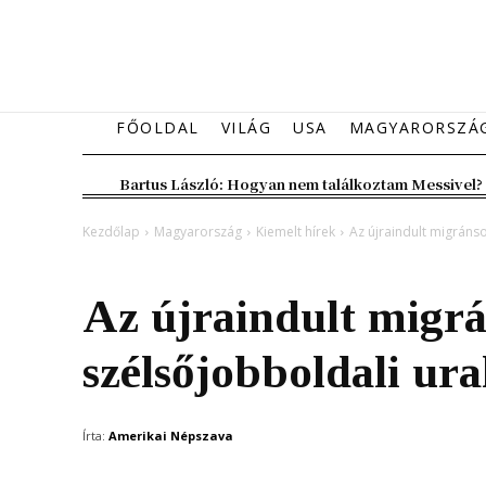
FŐOLDAL
VILÁG
USA
MAGYARORSZÁ
Bartus László: Hogyan nem találkoztam Messivel?
Kezdőlap
Magyarország
Kiemelt hírek
Az újraindult migráns
Magyarország
Kiemelt hírek
Az újraindult migrá
szélsőjobboldali ura
Írta:
Amerikai Népszava