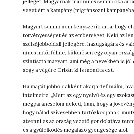
jellegét. Magyarnak már nincs semmi oka arr
véget ért a kampány (migránsozni kampányban 
Magyart semmi nem kényszeríti arra, hogy el
törvényességet és az emberséget. Neki az len
szélsőjobboldali jellegére, hazugságára és va
nincs mitől félnie, különösen egy olyan orsz
színtiszta magyart, ami még a nevekben is jól 
aogy a végére Orbán ki is mondta ezt.
Ha magát jobboldaliként akarja definiálni, hv
intelmeire: „Mert az egy nyelvű és egy szoká
megparancsolom neked, fiam, hogy a jövevény
hogy nálad szívesebben tartózkodjanak, mintse
átvenni és az ország vezető gondolatává tenni
és a gyűlölködés megalázó gyengesége alól.