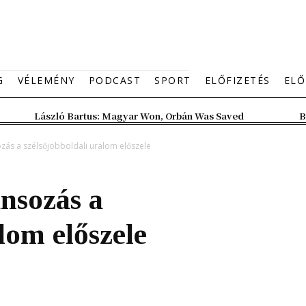
G
VÉLEMÉNY
PODCAST
SPORT
ELŐFIZETÉS
ELŐ
László Bartus: Magyar Won, Orbán Was Saved
B
ozás a szélsőjobboldali uralom előszele
nsozás a
lom előszele