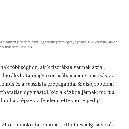
d? Márpedig, ha nem lesz világnézetileg semleges, jogállami új Alkotmány, akkor
erváltás sem. Fotó: MTI
nak többségben, akik tisztában vannak azzal,
lliberális hatalomgyakorlásában a migránsozás, az
izmus és a resszista propaganda. Szélsőjobboldal
zthatatlan egymástól, kéz a kézben járnak, mert a
 bűnbakképzés, a félelemkeltés, erre pedig
n. Ahol demokraták vannak, ott nincs migránsozás.