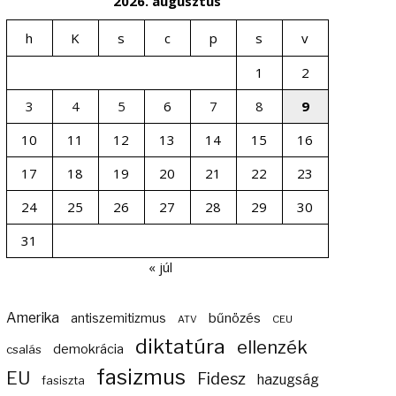
2026. augusztus
h
K
s
c
p
s
v
1
2
3
4
5
6
7
8
9
10
11
12
13
14
15
16
17
18
19
20
21
22
23
24
25
26
27
28
29
30
31
« júl
Amerika
bűnözés
antiszemitizmus
ATV
CEU
diktatúra
ellenzék
demokrácia
csalás
fasizmus
EU
Fidesz
hazugság
fasiszta