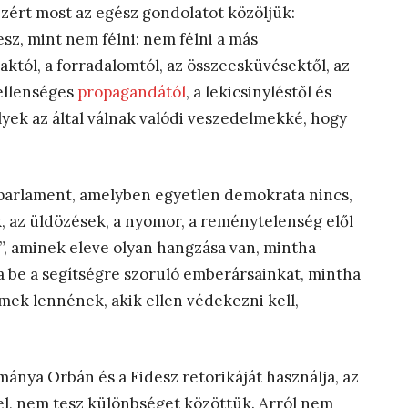
 ezért most az egész gondolatot közöljük:
z, mint nem félni: nem félni a más
aktól, a forradalomtól, az összeesküvésektől, az
 ellenséges
propagandától
, a lekicsinyléstől és
yek az által válnak valódi veszedelmekké, hogy
 parlament, amelyben egyetlen demokrata nincs,
k, az üldözések, a nyomor, a reménytelenség elől
, aminek eleve olyan hangzása van, mintha
a be a segítségre szoruló emberársainkat, mintha
mek lennének, akik ellen védekezni kell,
nya Orbán és a Fidesz retorikáját használja, az
el, nem tesz különbséget közöttük. Arról nem