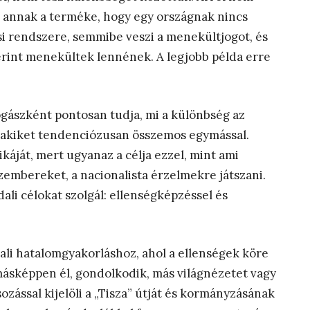
ma annak a terméke, hogy egy országnak nincs
si rendszere, semmibe veszi a menekültjogot, és
szerint menekültek lennének. A legjobb példa erre
gászként pontosan tudja, mi a különbség az
, akiket tendenciózusan összemos egymással.
áját, mert ugyanaz a célja ezzel, mint ami
zembereket, a nacionalista érzelmekre játszani.
li célokat szolgál: ellenségképzéssel és
ali hatalomgyakorláshoz, ahol a ellenségek köre
 másképpen él, gondolkodik, más világnézetet vagy
ozással kijelöli a „Tisza” útját és kormányzásának