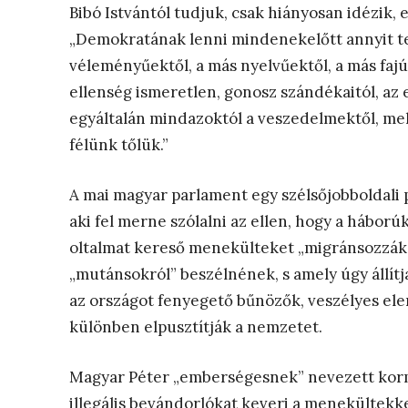
Bibó Istvántól tudjuk, csak hiányosan idézik,
„Demokratának lenni mindenekelőtt annyit tes
véleményűektől, a más nyelvűektől, a más fajú
ellenség ismeretlen, gonosz szándékaitól, az
egyáltalán mindazoktól a veszedelmektől, mel
félünk tőlük.”
A mai magyar parlament egy szélsőjobboldali
aki fel merne szólalni az ellen, hogy a háború
oltalmat kereső menekülteket „migránsozzák”
„mutánsokról” beszélnének, s amely úgy állítj
az országot fenyegető bűnözők, veszélyes ele
különben elpusztítják a nemzetet.
Magyar Péter „emberségesnek” nevezett kormá
illegális bevándorlókat keveri a menekültekk