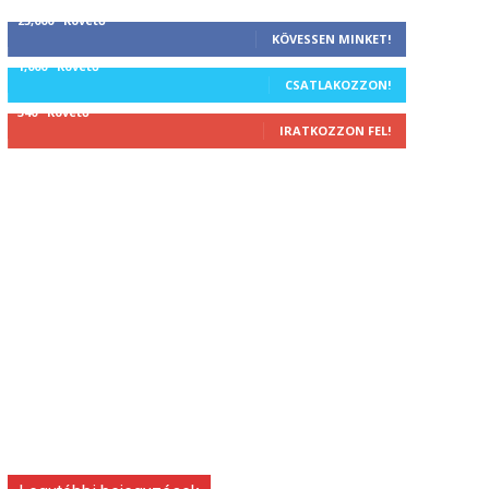
25,000
Követő
KÖVESSEN MINKET!
1,000
Követő
CSATLAKOZZON!
340
Követő
IRATKOZZON FEL!