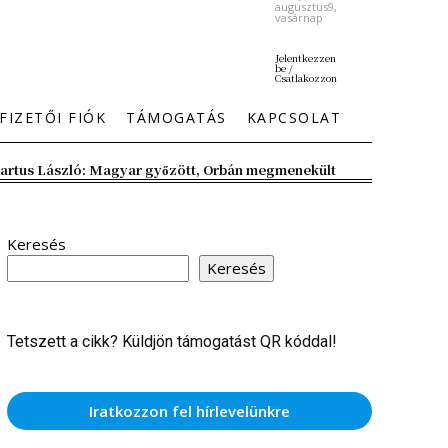
augusztus9,
vasárnap
Jelentkezzen
be /
Csatlakozzon
FIZETŐI FIÓK
TÁMOGATÁS
KAPCSOLAT
artus László: Magyar győzött, Orbán megmenekült
Keresés
Keresés
Tetszett a cikk? Küldjön támogatást QR kóddal!
Iratkozzon fel hírlevelünkre