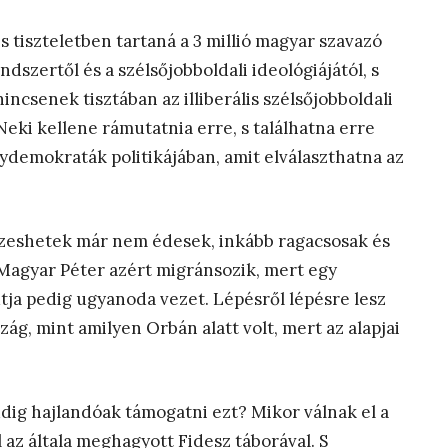
és tiszteletben tartaná a 3 millió magyar szavazó
dszertől és a szélsőjobboldali ideológiájától, s
incsenek tisztában az illiberális szélsőjobboldali
eki kellene rámutatnia erre, s találhatna erre
ydemokraták politikájában, amit elválaszthatna az
ézeshetek már nem édesek, inkább ragacsosak és
Magyar Péter azért migránsozik, mert egy
tja pedig ugyanoda vezet. Lépésről lépésre lesz
g, mint amilyen Orbán alatt volt, mert az alapjai
dig hajlandóak támogatni ezt? Mikor válnak el a
 az általa meghagyott Fidesz táborával. S