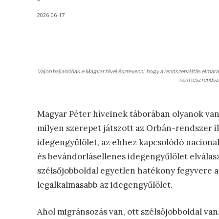
-
2026-06-17
Vajon hajlandóak-e Magyar hívei észrevenni, hogy a rendszerváltás elmara
nem lesz rendsz
Magyar Péter híveinek táborában olyanok van
milyen szerepet játszott az Orbán-rendszer i
idegengyűlölet, az ehhez kapcsolódó nacional
és bevándorlásellenes idegengyűlölet elválas
szélsőjobboldal egyetlen hatékony fegyvere a
legalkalmasabb az idegengyűlölet.
Ahol migránsozás van, ott szélsőjobboldal va