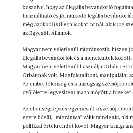
beszélve, hogy az illegális bevándorló fogal
használható és jól működő legális bevándorlá
még azokból is illegálisokat csinál, akik jog 
az Egyesült Államok.
Magyar nem véletlenül migránsozik, hiszen jo
illegális bevándorlók és a menekültek között
Magyar nem véletlenül használja Orbán retorik
Orbánnak volt. Megfélemlíteni, manipulálni a
Az embertelenség és a hazugság szélsőjobbolda
gyűlölettel egyesíteni maga mögött a híveket.
Az ellenségképzés egyenes út a szélsőjobbold
egyre bővül, „migránssá” válik mindenki, aki
politikai értékrendet követ. Magyar a migráns