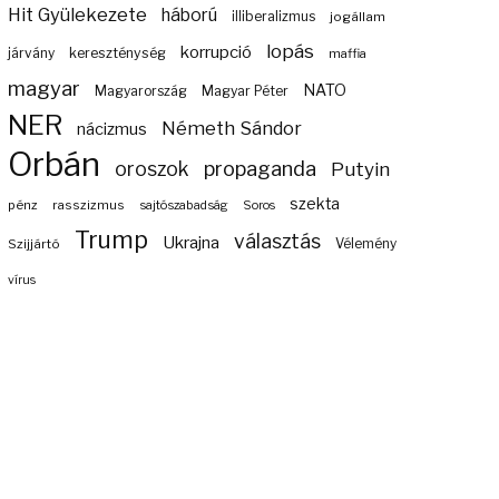
Hit Gyülekezete
háború
illiberalizmus
jogállam
lopás
korrupció
járvány
kereszténység
maffia
magyar
NATO
Magyarország
Magyar Péter
NER
Németh Sándor
nácizmus
Orbán
propaganda
oroszok
Putyin
szekta
pénz
rasszizmus
sajtószabadság
Soros
Trump
választás
Ukrajna
Szijjártó
Vélemény
vírus