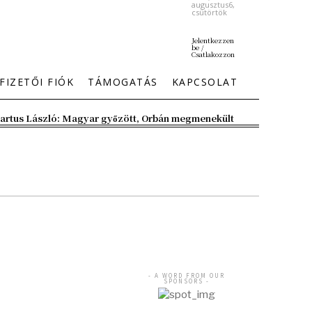
augusztus6,
csütörtök
Jelentkezzen
be /
Csatlakozzon
FIZETŐI FIÓK
TÁMOGATÁS
KAPCSOLAT
artus László: Magyar győzött, Orbán megmenekült
- A WORD FROM OUR
SPONSORS -