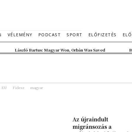
G
VÉLEMÉNY
PODCAST
SPORT
ELŐFIZETÉS
ELŐ
László Bartus: Magyar Won, Orbán Was Saved
B
EU
Fidesz
magyar
Az újraindult
migránsozás a