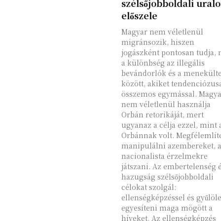
szélsőjobboldali ural
előszele
Magyar nem véletlenül
migránsozik, hiszen
jogászként pontosan tudja, 
a különbség az illegális
bevándorlók és a menekült
között, akiket tendenciózus
összemos egymással. Magya
nem véletlenül használja
Orbán retorikáját, mert
ugyanaz a célja ezzel, mint
Orbánnak volt. Megfélemlít
manipulálni azembereket, 
nacionalista érzelmekre
játszani. Az embertelenség é
hazugság szélsőjobboldali
célokat szolgál:
ellenségképzéssel és gyűlöle
egyesíteni maga mögött a
híveket. Az ellenségképzés