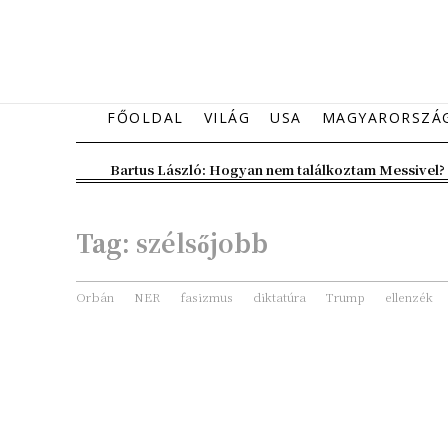
FŐOLDAL
VILÁG
USA
MAGYARORSZÁ
Bartus László: Hogyan nem találkoztam Messivel?
Tag:
szélsőjobb
Orbán
NER
fasizmus
diktatúra
Trump
ellenzék