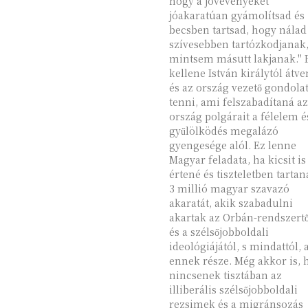
hogy a jövevényeket
jóakaratúan gyámolítsad és
becsben tartsad, hogy nálad
szívesebben tartózkodjanak
mintsem másutt lakjanak." 
kellene István királytól átv
és az ország vezető gondola
tenni, ami felszabadítaná az
ország polgárait a félelem é
gyűlölködés megalázó
gyengesége alól. Ez lenne
Magyar feladata, ha kicsit is
értené és tiszteletben tartan
3 millió magyar szavazó
akaratát, akik szabadulni
akartak az Orbán-rendszertő
és a szélsőjobboldali
ideológiájától, s mindattól,
ennek része. Még akkor is, 
nincsenek tisztában az
illiberális szélsőjobboldali
rezsimek és a migránsozás