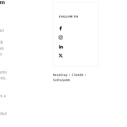
om
FOLLOW US
mi
ek
an
r
 ami
Kezdőlap
Címkék
eni,
Szélsőjobb
a
s a
ttel