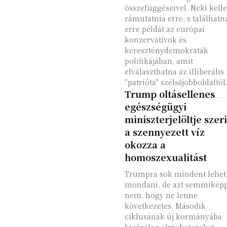
összefüggéseivel. Neki kell
rámutatnia erre, s találhatn
erre példát az európai
konzervatívok és
kereszténydemokraták
politikájában, amit
elválaszthatna az illiberális
"patrióta" szélsőjobboldaltól
Trump oltásellenes
egészségügyi
miniszterjelöltje szer
a szennyezett víz
okozza a
homoszexualitást
Trumpra sok mindent lehet
mondani, de azt semmikép
nem, hogy ne lenne
következetes. Második
ciklusának új kormányába