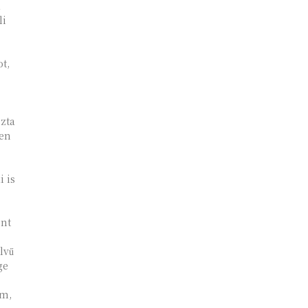
a
li
t,
zta
en
i is
ent
lvű
ge
am,