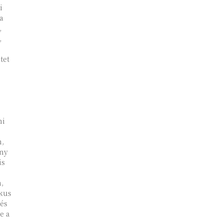
i
a
,
,
tet
mi
n,
ány
is
,
ikus
 és
e a