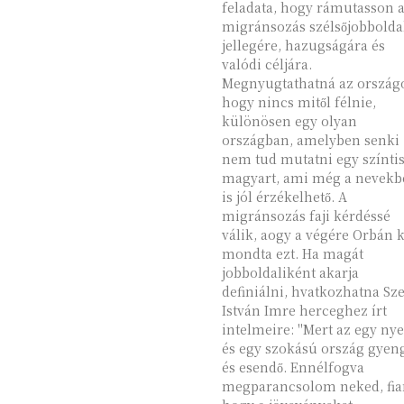
feladata, hogy rámutasson 
migránsozás szélsőjobbolda
jellegére, hazugságára és
valódi céljára.
Megnyugtathatná az országo
hogy nincs mitől félnie,
különösen egy olyan
országban, amelyben senki
nem tud mutatni egy színtis
magyart, ami még a nevekb
is jól érzékelhető. A
migránsozás faji kérdéssé
válik, aogy a végére Orbán k
mondta ezt. Ha magát
jobboldaliként akarja
definiálni, hvatkozhatna Sz
István Imre herceghez írt
intelmeire: "Mert az egy nye
és egy szokású ország gyen
és esendő. Ennélfogva
megparancsolom neked, fi