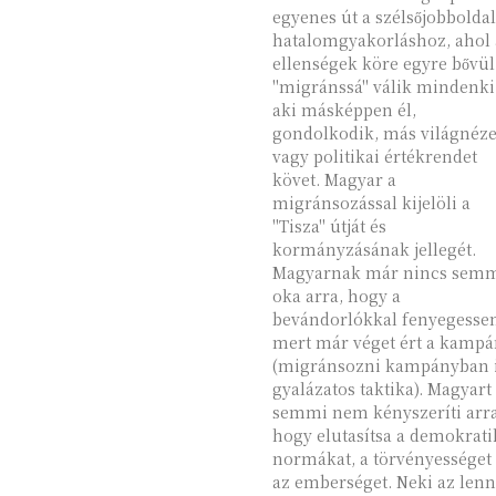
egyenes út a szélsőjobboldal
hatalomgyakorláshoz, ahol 
ellenségek köre egyre bővül
"migránssá" válik mindenki
aki másképpen él,
gondolkodik, más világnéze
vagy politikai értékrendet
követ. Magyar a
migránsozással kijelöli a
"Tisza" útját és
kormányzásának jellegét.
Magyarnak már nincs sem
oka arra, hogy a
bevándorlókkal fenyegesse
mert már véget ért a kamp
(migránsozni kampányban 
gyalázatos taktika). Magyart
semmi nem kényszeríti arra
hogy elutasítsa a demokrat
normákat, a törvényességet
az emberséget. Neki az lenn