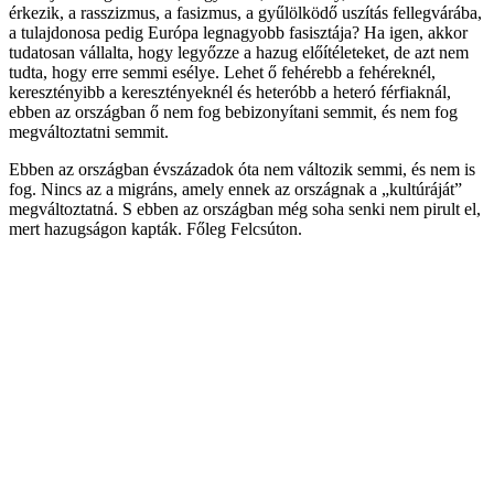
érkezik, a rasszizmus, a fasizmus, a gyűlölködő uszítás fellegvárába,
a tulajdonosa pedig Európa legnagyobb fasisztája? Ha igen, akkor
tudatosan vállalta, hogy legyőzze a hazug előítéleteket, de azt nem
tudta, hogy erre semmi esélye. Lehet ő fehérebb a fehéreknél,
keresztényibb a keresztényeknél és heteróbb a heteró férfiaknál,
ebben az országban ő nem fog bebizonyítani semmit, és nem fog
megváltoztatni semmit.
Ebben az országban évszázadok óta nem változik semmi, és nem is
fog. Nincs az a migráns, amely ennek az országnak a „kultúráját”
megváltoztatná. S ebben az országban még soha senki nem pirult el,
mert hazugságon kapták. Főleg Felcsúton.