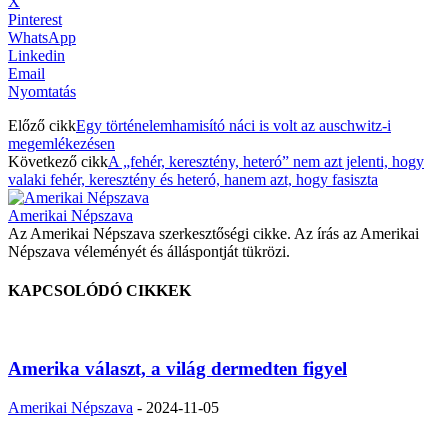
X
Pinterest
WhatsApp
Linkedin
Email
Nyomtatás
Előző cikk
Egy történelemhamisító náci is volt az auschwitz-i
megemlékezésen
Következő cikk
A „fehér, keresztény, heteró” nem azt jelenti, hogy
valaki fehér, keresztény és heteró, hanem azt, hogy fasiszta
Amerikai Népszava
Az Amerikai Népszava szerkesztőségi cikke. Az írás az Amerikai
Népszava véleményét és álláspontját tükrözi.
KAPCSOLÓDÓ CIKKEK
Amerika választ, a világ dermedten figyel
Amerikai Népszava
-
2024-11-05