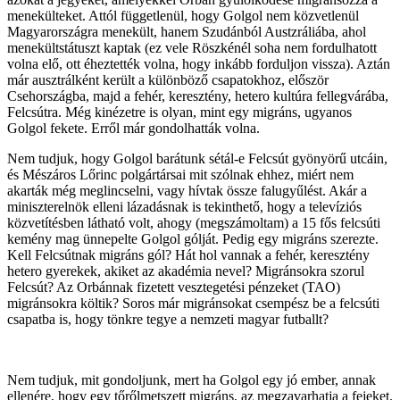
menekülteket. Attól függetlenül, hogy Golgol nem közvetlenül
Magyarországra menekült, hanem Szudánból Austzráliába, ahol
menekültstátuszt kaptak (ez vele Röszkénél soha nem fordulhatott
volna elő, ott éheztették volna, hogy inkább forduljon vissza). Aztán
már ausztrálként került a különböző csapatokhoz, először
Csehországba, majd a fehér, keresztény, hetero kultúra fellegvárába,
Felcsútra. Még kinézetre is olyan, mint egy migráns, ugyanos
Golgol fekete. Erről már gondolhatták volna.
Nem tudjuk, hogy Golgol barátunk sétál-e Felcsút gyönyörű utcáin,
és Mészáros Lőrinc polgártársai mit szólnak ehhez, miért nem
akarták még meglincselni, vagy hívtak össze falugyűlést. Akár a
miniszterelnök elleni lázadásnak is tekinthető, hogy a televíziós
közvetítésben látható volt, ahogy (megszámoltam) a 15 fős felcsúti
kemény mag ünnepelte Golgol gólját. Pedig egy migráns szerezte.
Kell Felcsútnak migráns gól? Hát hol vannak a fehér, keresztény
hetero gyerekek, akiket az akadémia nevel? Migránsokra szorul
Felcsút? Az Orbánnak fizetett vesztegetési pénzeket (TAO)
migránsokra költik? Soros már migránsokat csempész be a felcsúti
csapatba is, hogy tönkre tegye a nemzeti magyar futballt?
Nem tudjuk, mit gondoljunk, mert ha Golgol egy jó ember, annak
ellenére, hogy egy tőrőlmetszett migráns, az megzavarhatja a fejeket.