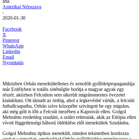
Írta:
Amerikai Népszava
-
2020-01-30
Facebook
X
Pinterest
WhatsApp
Linkedin
Email
Nyomtatás
Miközben Orbán menekültellenes és xenofób gyűlöletpropagandája
már Erdélyben is totális sötétségbe borítja a magyar agyak egy
részét, aközben Felcsúton sem sikerült migránsmentes övezetet
kialakítani. Ott támadt az ördög, ahol a legkevésbé várták, a felcsúti
futballcsapatba, Orbán szíve közepébe szivárgott be egy migráns,
aki még gólt is lőtt a Felcsút mezében a Kaposvár ellen. Golgol
Mebrahtu eredetileg szudáni, a szülei eritreaiak, akik az Etiópia ellen
vívott függetlenségi háború öldöklése elől menekültek Szudánba.
Golgol Mebrahtu tipikus menekült, minden tekintetben hordozza
azokat a jegyeket, amelyekkel Orbán gyűlölködése migránsozza a