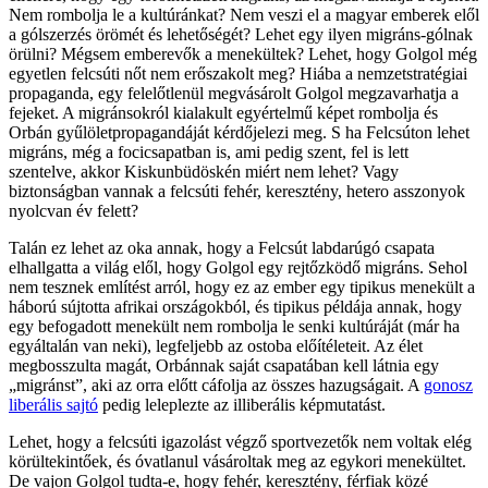
Nem rombolja le a kultúránkat? Nem veszi el a magyar emberek elől
a gólszerzés örömét és lehetőségét? Lehet egy ilyen migráns-gólnak
örülni? Mégsem emberevők a menekültek? Lehet, hogy Golgol még
egyetlen felcsúti nőt nem erőszakolt meg? Hiába a nemzetstratégiai
propaganda, egy felelőtlenül megvásárolt Golgol megzavarhatja a
fejeket. A migránsokról kialakult egyértelmű képet rombolja és
Orbán gyűlöletpropagandáját kérdőjelezi meg. S ha Felcsúton lehet
migráns, még a focicsapatban is, ami pedig szent, fel is lett
szentelve, akkor Kiskunbüdöskén miért nem lehet? Vagy
biztonságban vannak a felcsúti fehér, keresztény, hetero asszonyok
nyolcvan év felett?
Talán ez lehet az oka annak, hogy a Felcsút labdarúgó csapata
elhallgatta a világ elől, hogy Golgol egy rejtőzködő migráns. Sehol
nem tesznek említést arról, hogy ez az ember egy tipikus menekült a
háború sújtotta afrikai országokból, és tipikus példája annak, hogy
egy befogadott menekült nem rombolja le senki kultúráját (már ha
egyáltalán van neki), legfeljebb az ostoba előítéleteit. Az élet
megbosszulta magát, Orbánnak saját csapatában kell látnia egy
„migránst”, aki az orra előtt cáfolja az összes hazugságait. A
gonosz
liberális sajtó
pedig leleplezte az illiberális képmutatást.
Lehet, hogy a felcsúti igazolást végző sportvezetők nem voltak elég
körültekintőek, és óvatlanul vásároltak meg az egykori menekültet.
De vajon Golgol tudta-e, hogy fehér, keresztény, férfiak közé