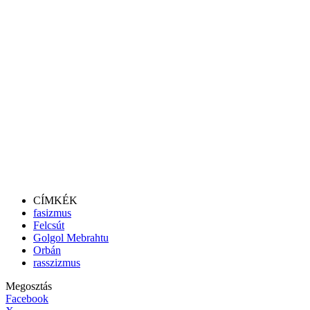
CÍMKÉK
fasizmus
Felcsút
Golgol Mebrahtu
Orbán
rasszizmus
Megosztás
Facebook