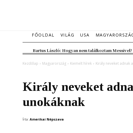
FŐOLDAL
VILÁG
USA
MAGYARORSZÁ
Bartus László: Hogyan nem találkoztam Messivel?
Kezdőlap
Magyarország
Kiemelt hírek
Király neveket adnak
Magyarország
Kiemelt hírek
Király neveket adn
unokáknak
Írta:
Amerikai Népszava