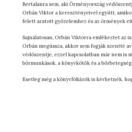
Bertalanra sem, aki Örményország védőszent
Orbán Viktor a keresztényeivel együtt, amiko
felett aratott győzelemhez és az örmények e
Sajnálatosan, Orbán Viktorra emlékeztet az is
Orbán megússza, akkor sem fogják szentté ava
védőszentje, ezzel kapcsolatban már nem is 
bőrmunkások, a könyvkötők és a bőrbetegsége
Esetleg még a könyvfóliázók is kérhetnék, ho