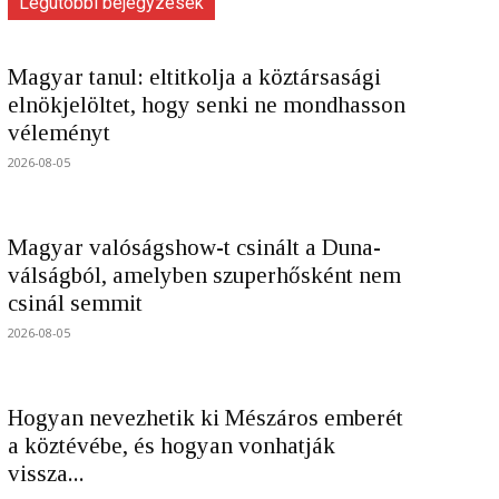
Legutóbbi bejegyzések
Magyar tanul: eltitkolja a köztársasági
elnökjelöltet, hogy senki ne mondhasson
véleményt
2026-08-05
Magyar valóságshow-t csinált a Duna-
válságból, amelyben szuperhősként nem
csinál semmit
2026-08-05
Hogyan nevezhetik ki Mészáros emberét
a köztévébe, és hogyan vonhatják
vissza...