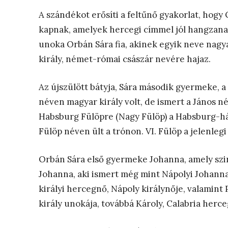
A szándékot erősíti a feltűnő gyakorlat, hogy
kapnak, amelyek hercegi címmel jól hangzana
unoka Orbán Sára fia, akinek egyik neve nag
király, német-római császár nevére hajaz.
Az újszülött bátyja, Sára második gyermeke, a 
néven magyar király volt, de ismert a János név
Habsburg Fülöpre (Nagy Fülöp) a Habsburg-ház
Fülöp néven ült a trónon. VI. Fülöp a jelenlegi
Orbán Sára első gyermeke Johanna, amely szin
Johanna, aki ismert még mint Nápolyi Johanna
királyi hercegnő, Nápoly királynője, valamint
király unokája, továbbá Károly, Calabria herce