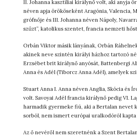
II. Johanna
kasztíliai királynő volt, aki
anyja ör
néven apja örököseként Aragónia, Valencia, Mal
grófnője és III. Johanna néven Nápoly, Navarra
szűzt”, katolikus szentet, francia nemzeti hőst
Orbán Viktor másik lányának, Orbán Ráhelnek
akinek neve szintén királyi házhoz tartozó né
Erzsébet brit királynő anyósát, Battenbergi 
Anna és Adél (Tiborcz Anna Adél), amelyek s
Stuart Anna I. Anna néven Anglia, Skócia és Ír
volt. Savoyai Adél francia királynő pedig VI. 
harmadik gyermeke fiú, aki a Bertalan nevet ka
sorból, nem ismert európai uralkodóról kapta 
Az ő nevéről nem szeretnénk a Szent Bertalan