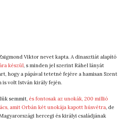
Zsigmond Viktor nevet kapta. A dinasztiát alapító
ára készül
, s minden jel szerint Ráhel lányát
rt, hogy a pápával tetetné fejére a hamisan Szent
s volt István király fején.
őlük semmit,
és fontosak az unokák, 200 millió
lács, amit Orbán két unokája kapott húsvétra
, de
Magyarországi hercegi és királyi családjának