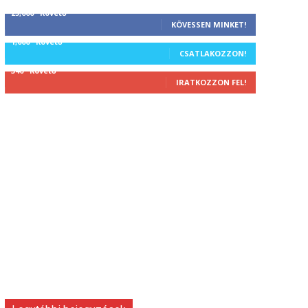
25,000
Követő
KÖVESSEN MINKET!
1,000
Követő
CSATLAKOZZON!
340
Követő
IRATKOZZON FEL!