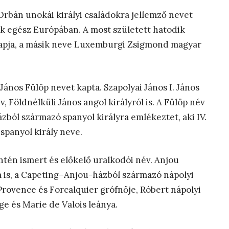
 Orbán unokái királyi családokra jellemző nevet
k egész Európában. A most született hatodik
yapja, a másik neve Luxemburgi Zsigmond magyar
János Fülöp nevet kapta. Szapolyai János I. János
, Földnélküli János angol királyról is. A Fülöp név
ból származó spanyol királyra emlékeztet, aki IV.
 spanyol király neve.
tén ismert és előkelő uralkodói név. Anjou
 is, a Capeting–Anjou-házból származó nápolyi
 Provence és Forcalquier grófnője, Róbert nápolyi
ge és Marie de Valois leánya.