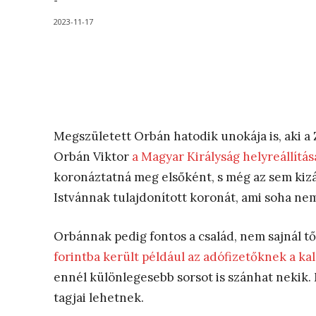
-
2023-11-17
Megszületett Orbán hatodik unokája is, aki a 
Orbán Viktor
a Magyar Királyság helyreállítás
koronáztatná meg elsőként, s még az sem kizá
Istvánnak tulajdonított koronát, ami soha nem i
Orbánnak pedig fontos a család, nem sajnál t
forintba került például az adófizetőknek a ka
ennél különlegesebb sorsot is szánhat nekik. 
tagjai lehetnek.