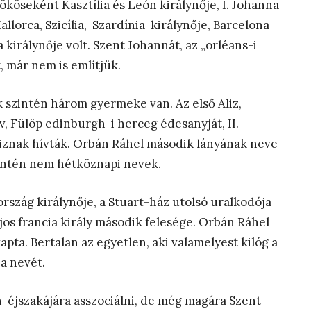
ököseként Kasztília és León királynője, I. Johanna
lorca, Szicília, Szardínia királynője, Barcelona
 királynője volt. Szent Johannát, az „orléans-i
, már nem is említjük.
 szintén három gyermeke van. Az első Aliz,
v, Fülöp edinburgh-i herceg édesanyját, II.
Aliznak hívták. Orbán Ráhel második lányának neve
zintén nem hétköznapi nevek.
ország királynője, a Stuart-ház utolsó uralkodója
Lajos francia király második felesége. Orbán Ráhel
pta. Bertalan az egyetlen, aki valamelyest kilóg a
a nevét.
-éjszakájára asszociálni, de még magára Szent