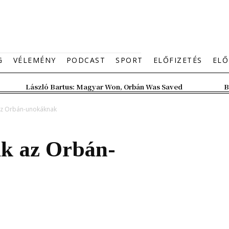
G
VÉLEMÉNY
PODCAST
SPORT
ELŐFIZETÉS
ELŐ
László Bartus: Magyar Won, Orbán Was Saved
B
 az Orbán-unokáknak
ak az Orbán-