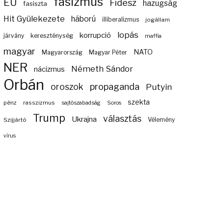
fasizmus
EU
Fidesz
hazugság
fasiszta
Hit Gyülekezete
háború
illiberalizmus
jogállam
lopás
korrupció
járvány
kereszténység
maffia
magyar
NATO
Magyarország
Magyar Péter
NER
Németh Sándor
nácizmus
Orbán
propaganda
oroszok
Putyin
szekta
pénz
rasszizmus
sajtószabadság
Soros
Trump
választás
Ukrajna
Szijjártó
Vélemény
vírus