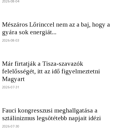
2026-08-04
Mészáros Lőrinccel nem az a baj, hogy a
gyára sok energiát...
2026-08-03
Már firtatják a Tisza-szavazók
felelősségét, itt az idő figyelmeztetni
Magyart
2026-07-31
Fauci kongresszusi meghallgatása a
sztálinizmus legsötétebb napjait idézi
2026-07-30