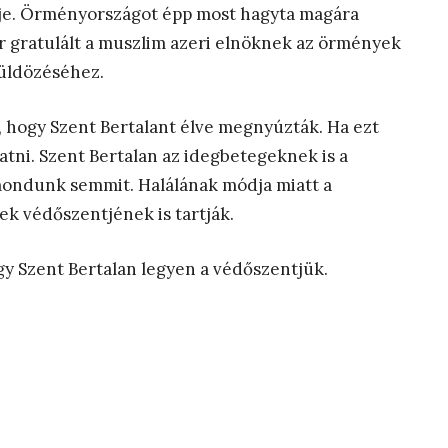
je. Örményországot épp most hagyta magára
r gratulált a muszlim azeri elnöknek az örmények
lüldözéséhez.
, hogy Szent Bertalant élve megnyúzták. Ha ezt
tni. Szent Bertalan az idegbetegeknek is a
mondunk semmit. Halálának módja miatt a
k védőszentjének is tartják.
gy Szent Bertalan legyen a védőszentjük.