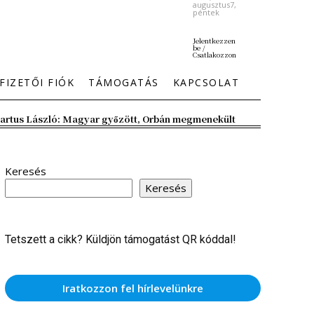
augusztus7,
péntek
Jelentkezzen
be /
Csatlakozzon
FIZETŐI FIÓK
TÁMOGATÁS
KAPCSOLAT
artus László: Magyar győzött, Orbán megmenekült
Keresés
Keresés
Tetszett a cikk? Küldjön támogatást QR kóddal!
Iratkozzon fel hírlevelünkre