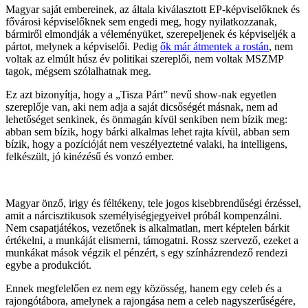
Magyar saját embereinek, az általa kiválasztott EP-képviselőknek és
fővárosi képviselőknek sem engedi meg, hogy nyilatkozzanak,
bármiről elmondják a véleményüket, szerepeljenek és képviseljék a
pártot, melynek a képviselői. Pedig
ők már átmentek a rostán
, nem
voltak az elmúlt húsz év politikai szereplői, nem voltak MSZMP
tagok, mégsem szólalhatnak meg.
Ez azt bizonyítja, hogy a „Tisza Párt” nevű show-nak egyetlen
szereplője van, aki nem adja a saját dicsőségét másnak, nem ad
lehetőséget senkinek, és önmagán kívül senkiben nem bízik meg:
abban sem bízik, hogy bárki alkalmas lehet rajta kívül, abban sem
bízik, hogy a pozícióját nem veszélyeztetné valaki, ha intelligens,
felkészült, jó kinézésű és vonzó ember.
Magyar önző, irigy és féltékeny, tele jogos kisebbrendűségi érzéssel,
amit a nárcisztikusok személyiségjegyeivel próbál kompenzálni.
Nem csapatjátékos, vezetőnek is alkalmatlan, mert képtelen bárkit
értékelni, a munkáját elismerni, támogatni. Rossz szervező, ezeket a
munkákat mások végzik el pénzért, s egy színházrendező rendezi
egybe a produkciót.
Ennek megfelelően ez nem egy közösség, hanem egy celeb és a
rajongótábora, amelynek a rajongása nem a celeb nagyszerűségére,