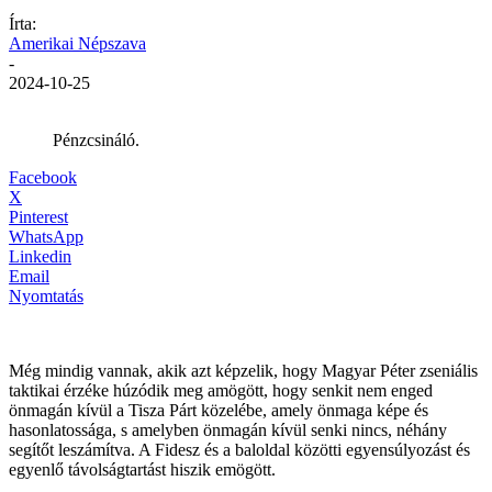
Írta:
Amerikai Népszava
-
2024-10-25
Pénzcsináló.
Facebook
X
Pinterest
WhatsApp
Linkedin
Email
Nyomtatás
Még mindig vannak, akik azt képzelik, hogy Magyar Péter zseniális
taktikai érzéke húzódik meg amögött, hogy senkit nem enged
önmagán kívül a Tisza Párt közelébe, amely önmaga képe és
hasonlatossága, s amelyben önmagán kívül senki nincs, néhány
segítőt leszámítva. A Fidesz és a baloldal közötti egyensúlyozást és
egyenlő távolságtartást hiszik emögött.