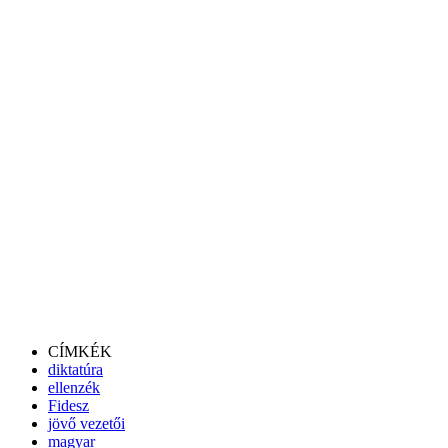
CÍMKÉK
diktatúra
ellenzék
Fidesz
jövő vezetői
magyar