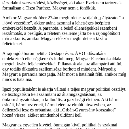
társadalmi szerveződést, közösséget, aki akar. Ezek nem tartoznak
formálisan a Tisza Párthoz, Magyar nem a főnökük.
Amikor Magyar október 23-án meghirdette az újabb „pályázatot” a
„jövő vezetőire”, akkor utána azonnal a lehetséges beépített
emberekről beszélt. A paranoia, a belső ellenségekkel szembeni
leszámolás, a besúgás, a félelem szelleme járta be a rajongótábort
már akkor is, amikor Magyar először meghirdette a kizáró
feltételeket.
A rajongótáboron belül a Gestapo és az ÁVO időszakára
emlékeztető ellenségkeresés indult meg, Magyar Facebook-oldala
megtelt kvázi feljelentésekkel. Pillanatok alatt az állampárti attitűd,
egy totális diktatúra szellemisége borított el mindent. Márpedig
Magyart a paranoia mozgatja. Már most a hatalmát félti, amikor még
nincs is hatalma.
Igazi populistaként le akarja váltani a teljes magyar politikai osztályt,
de tisztogatásra kell számítani az államigazgatásban, az
önkormányzatokban, a kulturális, a gazdasági életben. Aki bármit
csinált, bármihez értett, bármit elért az elmúlt húsz évben, az
óellenzéki lesz és orbánista, aki „Orbán-Gyurcsány korszakot”
hozná vissza, akiket mindenhol üldözni kell.
Magyar az egyetlen kivétel, önmagán kívül politikai és szakmai