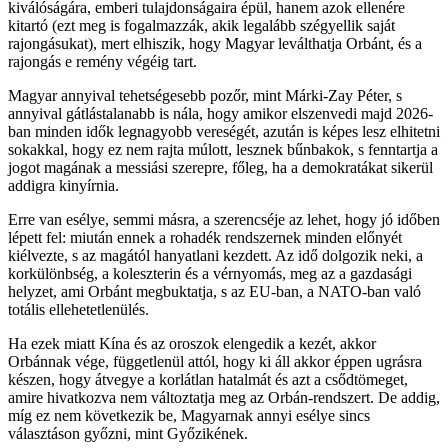
kiválóságára, emberi tulajdonságaira épül, hanem azok ellenére
kitartó (ezt meg is fogalmazzák, akik legalább szégyellik saját
rajongásukat), mert elhiszik, hogy Magyar leválthatja Orbánt, és a
rajongás e remény végéig tart.
Magyar annyival tehetségesebb pozőr, mint Márki-Zay Péter, s
annyival gátlástalanabb is nála, hogy amikor elszenvedi majd 2026-
ban minden idők legnagyobb vereségét, azután is képes lesz elhitetni
sokakkal, hogy ez nem rajta múlott, lesznek bűnbakok, s fenntartja a
jogot magának a messiási szerepre, főleg, ha a demokratákat sikerül
addigra kinyírnia.
Erre van esélye, semmi másra, a szerencséje az lehet, hogy jó időben
lépett fel: miután ennek a rohadék rendszernek minden előnyét
kiélvezte, s az magától hanyatlani kezdett. Az idő dolgozik neki, a
korkülönbség, a koleszterin és a vérnyomás, meg az a gazdasági
helyzet, ami Orbánt megbuktatja, s az EU-ban, a NATO-ban való
totális ellehetetlenülés.
Ha ezek miatt Kína és az oroszok elengedik a kezét, akkor
Orbánnak vége, függetlenül attól, hogy ki áll akkor éppen ugrásra
készen, hogy átvegye a korlátlan hatalmát és azt a csődtömeget,
amire hivatkozva nem változtatja meg az Orbán-rendszert. De addig,
míg ez nem következik be, Magyarnak annyi esélye sincs
választáson győzni, mint Győzikének.