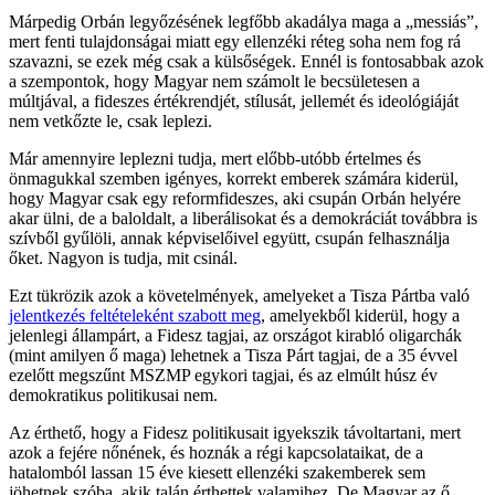
Márpedig Orbán legyőzésének legfőbb akadálya maga a „messiás”,
mert fenti tulajdonságai miatt egy ellenzéki réteg soha nem fog rá
szavazni, se ezek még csak a külsőségek. Ennél is fontosabbak azok
a szempontok, hogy Magyar nem számolt le becsületesen a
múltjával, a fideszes értékrendjét, stílusát, jellemét és ideológiáját
nem vetkőzte le, csak leplezi.
Már amennyire leplezni tudja, mert előbb-utóbb értelmes és
önmagukkal szemben igényes, korrekt emberek számára kiderül,
hogy Magyar csak egy reformfideszes, aki csupán Orbán helyére
akar ülni, de a baloldalt, a liberálisokat és a demokráciát továbbra is
szívből gyűlöli, annak képviselőivel együtt, csupán felhasználja
őket. Nagyon is tudja, mit csinál.
Ezt tükrözik azok a követelmények, amelyeket a Tisza Pártba való
jelentkezés feltételeként szabott meg
, amelyekből kiderül, hogy a
jelenlegi állampárt, a Fidesz tagjai, az országot kirabló oligarchák
(mint amilyen ő maga) lehetnek a Tisza Párt tagjai, de a 35 évvel
ezelőtt megszűnt MSZMP egykori tagjai, és az elmúlt húsz év
demokratikus politikusai nem.
Az érthető, hogy a Fidesz politikusait igyekszik távoltartani, mert
azok a fejére nőnének, és hoznák a régi kapcsolataikat, de a
hatalomból lassan 15 éve kiesett ellenzéki szakemberek sem
jöhetnek szóba, akik talán érthettek valamihez. De Magyar az ő