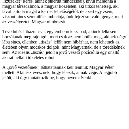
„szüzeket” keres, akinek sikerült mindezidáig kívül maradnia a
magyar társadalmon, a magyar közéleten, aki titkos tehetség, aki
távol tartotta magát a karrier lehetőségétől, de azért egy zseni,
viszont nincs semmiféle ambíciója, önkifejezésre való igénye, mert
az veszélyezteti Magyar nimbuszát.
Tévedni és hibázni csak egy embernek szabad, akinek lelkesen
bocsátanak meg rajongói, mert csak az nem botlik meg, akinek négy
lába sincs, ellenben „tiszás” jelölt nem hibázhat, nem lehetnek az
életében olyan mocskos dolgok, mint Magyarnak, de a töredékének
sem. Az ideális „tiszás” jelölt a jövő vezető pozícióira egy önálló
akarat nélküli tökéletes robot.
A „jövő vezetőinek” láthatatlannak kell lenniük Magyar Péter
mellett. Akit észrevesznek, hogy létezik, annak vége. A legjobb
jelölt, aki úgy mutatkozik be, hogy nevem: Senki.