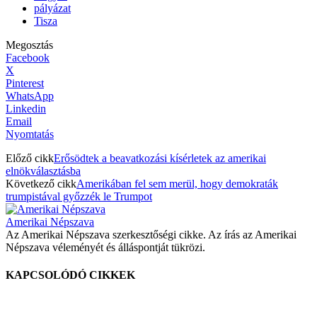
pályázat
Tisza
Megosztás
Facebook
X
Pinterest
WhatsApp
Linkedin
Email
Nyomtatás
Előző cikk
Erősödtek a beavatkozási kísérletek az amerikai
elnökválasztásba
Következő cikk
Amerikában fel sem merül, hogy demokraták
trumpistával győzzék le Trumpot
Amerikai Népszava
Az Amerikai Népszava szerkesztőségi cikke. Az írás az Amerikai
Népszava véleményét és álláspontját tükrözi.
KAPCSOLÓDÓ CIKKEK