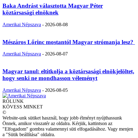
Baka Andrást választotta Magyar Péter
köztársasági elnöknek
Amerikai Népszava
-
2026-08-08
Mészáros Lőrinc mostantól Magyar strómanja lesz?
Amerikai Népszava
-
2026-08-07
Magyar tanul: eltitkolja a köztársasági elnökjelöltet,
hogy senki ne mondhasson véleményt
Amerikai Népszava
-
2026-08-05
RÓLUNK
KÖVESS MINKET
©
Website-unk sütiket használ, hogy jobb élményt nyújthassunk
Önnek, amikor visszatér az oldalra. Kérjük, kattintson az
"Elfogadom" gombra valamennyi süti elfogadásához. Vagy menjen
a "Sütik beállítása" oldalra.