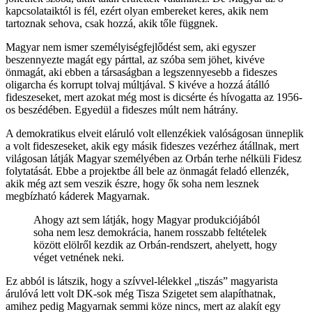
kapcsolataiktól is fél, ezért olyan embereket keres, akik nem
tartoznak sehova, csak hozzá, akik tőle függnek.
Magyar nem ismer személyiségfejlődést sem, aki egyszer
beszennyezte magát egy párttal, az szóba sem jöhet, kivéve
önmagát, aki ebben a társaságban a legszennyesebb a fideszes
oligarcha és korrupt tolvaj múltjával. S kivéve a hozzá átálló
fideszeseket, mert azokat még most is dicsérte és hívogatta az 1956-
os beszédében. Egyedül a fideszes múlt nem hátrány.
A demokratikus elveit eláruló volt ellenzékiek valóságosan ünneplik
a volt fideszeseket, akik egy másik fideszes vezérhez átállnak, mert
világosan látják Magyar személyében az Orbán terhe nélküli Fidesz
folytatását. Ebbe a projektbe áll bele az önmagát feladó ellenzék,
akik még azt sem veszik észre, hogy ők soha nem lesznek
megbízható káderek Magyarnak.
Ahogy azt sem látják, hogy Magyar produkciójából
soha nem lesz demokrácia, hanem rosszabb feltételek
között elölről kezdik az Orbán-rendszert, ahelyett, hogy
véget vetnének neki.
Ez abból is látszik, hogy a szívvel-lélekkel „tiszás” magyarista
árulóvá lett volt DK-sok még Tisza Szigetet sem alapíthatnak,
amihez pedig Magyarnak semmi köze nincs, mert az alakít egy