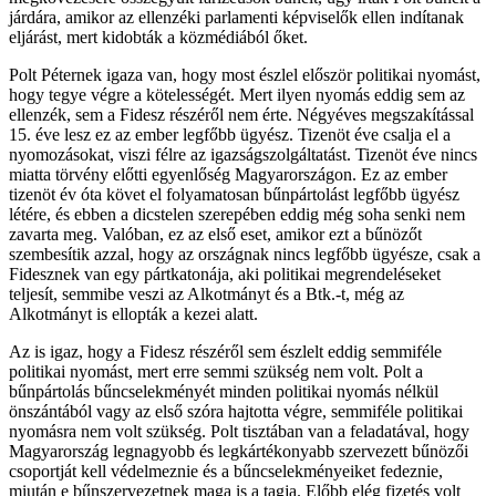
járdára, amikor az ellenzéki parlamenti képviselők ellen indítanak
eljárást, mert kidobták a közmédiából őket.
Polt Péternek igaza van, hogy most észlel először politikai nyomást,
hogy tegye végre a kötelességét. Mert ilyen nyomás eddig sem az
ellenzék, sem a Fidesz részéről nem érte. Négyéves megszakítással
15. éve lesz ez az ember legfőbb ügyész. Tizenöt éve csalja el a
nyomozásokat, viszi félre az igazságszolgáltatást. Tizenöt éve nincs
miatta törvény előtti egyenlőség Magyarországon. Ez az ember
tizenöt év óta követ el folyamatosan bűnpártolást legfőbb ügyész
létére, és ebben a dicstelen szerepében eddig még soha senki nem
zavarta meg. Valóban, ez az első eset, amikor ezt a bűnözőt
szembesítik azzal, hogy az országnak nincs legfőbb ügyésze, csak a
Fidesznek van egy pártkatonája, aki politikai megrendeléseket
teljesít, semmibe veszi az Alkotmányt és a Btk.-t, még az
Alkotmányt is ellopták a kezei alatt.
Az is igaz, hogy a Fidesz részéről sem észlelt eddig semmiféle
politikai nyomást, mert erre semmi szükség nem volt. Polt a
bűnpártolás bűncselekményét minden politikai nyomás nélkül
önszántából vagy az első szóra hajtotta végre, semmiféle politikai
nyomásra nem volt szükség. Polt tisztában van a feladatával, hogy
Magyarország legnagyobb és legkártékonyabb szervezett bűnözői
csoportját kell védelmeznie és a bűncselekményeiket fedeznie,
miután e bűnszervezetnek maga is a tagja. Előbb elég fizetés volt