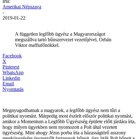
Írta:
Amerikai Népszava
-
2019-01-22
A független legfőbb ügyész a Magyarországot
megszállva tartó bűnszervezet vezetőjével, Orbán
Viktor maffiafőnökkel.
Facebook
X
Pinterest
WhatsApp
Linkedin
Email
Nyomtatás
Megnyugodhatnak a magyarok, a legfőbb ügyész nem tűri a
politikai nyomást. Márpedig most észlelt először politikai nyomást,
amikor a Momentum a Legfőbb Ügyészség épülete előtt járdára írta,
hogy milyen ügyekben nem nyomozott a Polt által vezetett
ügyészség. Mint ahogy Jézus porba írta a házasságtörő asszony
megkövezésére összegyűlt farizeusok bűneit, úgy írták Polt bűneit a