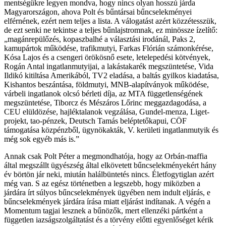
mentségükre legyen mondva, hogy nincs olyan hosszú járda
Magyarországon, ahova Polt és bűntársai bűncselekményei
elférnének, ezért nem teljes a lista. A válogatást azért közzétesszük,
de ezt senki ne tekintse a teljes bűnlajstromnak, ez minössze ízelítő:
„magánrepülőzés, kopaszbalhé a választási irodánál, Paks 2,
kamupártok működése, trafikmutyi, Farkas Flórián számonkérése,
Kósa Lajos és a csengeri örökösnő esete, letelepedési kötvények,
Rogán Antal ingatlanmutyijai, a lakástakarék megszüntetése, Vida
Ildikó kitiltása Amerikából, TV2 eladása, a baltás gyilkos kiadatása,
Kishantos beszántása, földmutyi, MNB-alapítványok működése,
várbeli ingatlanok olcsó bérleti díja, az MTA függetlenségének
megszüntetése, Tiborcz és Mészáros Lőrinc meggazdagodása, a
CEU elüldözése, hajléktalanok vegzálása, Gundel-menza, Liget-
projekt, tao-pénzek, Deutsch Tamás beléptetőkapui, CÖF
támogatása közpénzből, ügynökakták, V. kerületi ingatlanmutyik és
még sok egyéb más is.”
Annak csak Polt Péter a megmondhatója, hogy az Orbán-maffia
által megszállt ügyészség által elkövetett bűncselekményekért hány
év börtön jár neki, miután halálbüntetés nincs. Életfogytiglan azért
még van. S az egész történetben a legszebb, hogy miközben a
járdára írt súlyos bűncselekmények ügyében nem indult eljárás, e
bűncselekmények járdára írása miatt eljárást indítanak. A végén a
Momentum tagjai lesznek a bűnözők, mert ellenzéki pártként a
független iazságszolgáltatást és a törvény előtti egyenlőséget kérik