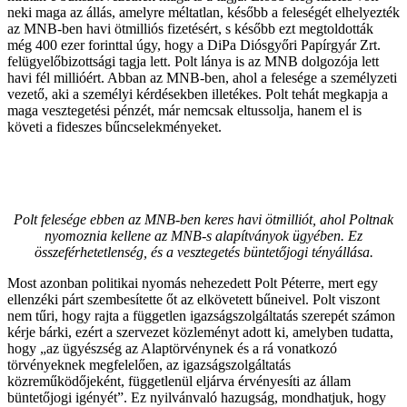
neki maga az állás, amelyre méltatlan, később a feleségét elhelyezték
az MNB-ben havi ötmilliós fizetésért, s később ezt megtoldották
még 400 ezer forinttal úgy, hogy a DiPa Diósgyőri Papírgyár Zrt.
felügyelőbizottsági tagja lett. Polt lánya is az MNB dolgozója lett
havi fél millióért. Abban az MNB-ben, ahol a felesége a személyzeti
vezető, aki a személyi kérdésekben illetékes. Polt tehát megkapja a
maga vesztegetési pénzét, már nemcsak eltussolja, hanem el is
követi a fideszes bűncselekményeket.
Polt felesége ebben az MNB-ben keres havi ötmilliót, ahol Poltnak
nyomoznia kellene az MNB-s alapítványok ügyében. Ez
összeférhetetlenség, és a vesztegetés büntetőjogi tényállása.
Most azonban politikai nyomás nehezedett Polt Péterre, mert egy
ellenzéki párt szembesítette őt az elkövetett bűneivel. Polt viszont
nem tűri, hogy rajta a független igazságszolgáltatás szerepét számon
kérje bárki, ezért a szervezet közleményt adott ki, amelyben tudatta,
hogy „az ügyészség az Alaptörvénynek és a rá vonatkozó
törvényeknek megfelelően, az igazságszolgáltatás
közreműködőjeként, függetlenül eljárva érvényesíti az állam
büntetőjogi igényét”. Ez nyilvánvaló hazugság, mondhatjuk, hogy