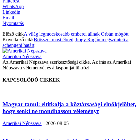
Pinterest
WhatsApp
Linkedin
Email
Nyomtatás
Előző cikk
A világ legmocskosabb emberei állnak Orbán mögött
Következő cikk
Brüsszel most ébred, hogy Rogán megszünteti a
schengeni határt
Amerikai Népszava
Az Amerikai Népszava szerkesztőségi cikke. Az írás az Amerikai
Népszava véleményét és álláspontját tükrözi.
KAPCSOLÓDÓ CIKKEK
Magyar tanul: eltitkolja a köztársasági elnökjelöltet,
hogy senki ne mondhasson véleményt
Amerikai Népszava
-
2026-08-05