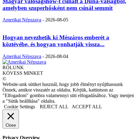
Magyar valóságshow-t csinált a Duna-válságból,
amelyben szuperhősként nem csinál semmit
Amerikai Népszava
-
2026-08-05
Hogyan nevezhetik ki Mészáros emberét a
köztévébe, és hogyan vonhatják vissza...
Amerikai Népszava
-
2026-08-04
RÓLUNK
KÖVESS MINKET
©
Website-unk sütiket használ, hogy jobb élményt nyújthassunk
Önnek, amikor visszatér az oldalra. Kérjük, kattintson az
"Elfogadom" gombra valamennyi süti elfogadásához. Vagy menjen
a "Sütik beállítása" oldalra.
Cookie Settings
REJECT ALL
ACCEPT ALL
Close
Privacy Overview