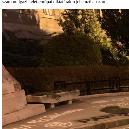
számon. Igazi kelet-európai diktatúrákra jellemző abszurd.