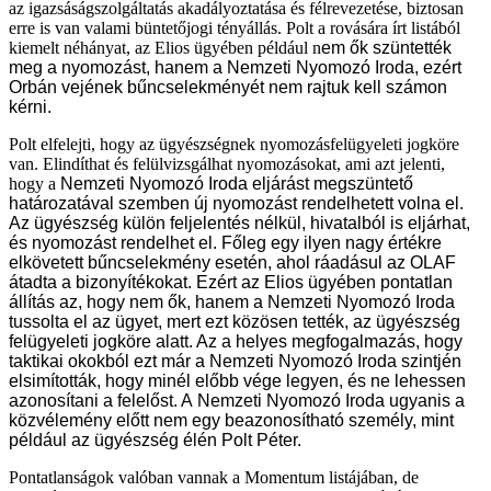
az igazsáságszolgáltatás akadályoztatása és félrevezetése, biztosan
erre is van valami büntetőjogi tényállás. Polt a rovására írt listából
kiemelt néhányat, az Elios ügyében például n
em ők szüntették
meg a nyomozást, hanem a Nemzeti Nyomozó Iroda, ezért
Orbán vejének bűncselekményét nem rajtuk kell számon
kérni.
Polt elfelejti, hogy az ügyészségnek nyomozásfelügyeleti jogköre
van. Elindíthat és felülvizsgálhat nyomozásokat, ami azt jelenti,
hogy a
Nemzeti Nyomozó Iroda eljárást megszüntető
határozatával szemben új nyomozást rendelhetett volna el.
Az ügyészség külön feljelentés nélkül, hivatalból is eljárhat,
és nyomozást rendelhet el. Főleg egy ilyen nagy értékre
elkövetett bűncselekmény esetén, ahol ráadásul az OLAF
átadta a bizonyítékokat. Ezért az Elios ügyében pontatlan
állítás az, hogy nem ők, hanem a Nemzeti Nyomozó Iroda
tussolta el az ügyet, mert ezt közösen tették, az ügyészség
felügyeleti jogköre alatt. Az a helyes megfogalmazás, hogy
taktikai okokból ezt már a Nemzeti Nyomozó Iroda szintjén
elsimították, hogy minél előbb vége legyen, és ne lehessen
azonosítani a felelőst. A Nemzeti Nyomozó Iroda ugyanis a
közvélemény előtt nem egy beazonosítható személy, mint
például az ügyészség élén Polt Péter.
Pontatlanságok valóban vannak a Momentum listájában, de