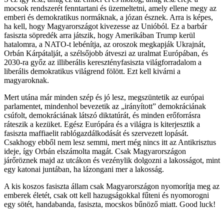
mocsok rendszerét fenntartani és üzemeltetni, amely ellene megy az
emberi és demokratikus normáknak, a józan észnek. Arra is képes,
ha kell, hogy Magyarországot kivezesse az Unióból. Ez a barbár
fasiszta söpredék arra játszik, hogy Amerikában Trump kerül
hatalomra, a NATO-t lebénítja, az oroszok megkapják Ukrajnát,
Orbán Kárpátalját, a szélsőjobb átveszi az uralmat Európában, és
2030-ra győz az illiberális keresztényfasiszta világforradalom a
liberális demokratikus világrend fölött. Ezt kell kivárni a
magyaroknak.
Mert utána már minden szép és jó lesz, megszüntetik az európai
parlamentet, mindenhol bevezetik az „irányított” demokráciának
csúfolt, demokráciának látszó diktatúrát, és minden erőforrásra
ráteszik a kezüket. Egész Európára és a világra is kiterjesztik a
fasiszta maffiaelit rablógazdálkodását és szervezett lopását.
Csakhogy ebből nem lesz semmi, mert még nincs itt az Antikrisztus
ideje, így Orbán elszámolta magát. Csak Magyarországon
járőröznek majd az utcákon és vezénylik dolgozni a lakosságot, mint
egy katonai juntában, ha lázongani mer a lakosság.
A kis koszos fasiszta állam csak Magyarországon nyomorítja meg az
emberek életét, csak ott kell hazugságokkal fűteni és nyomorogni
egy sötét, handabanda, fasiszta, mocskos bűnöző miatt. Good luck!