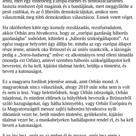
lenni, mert egy elmebeteg Európa-ellenes és demokráciaellenes
fasiszta rendszert épít magának és a bandájának, mert meggyűlölte a
pesti zsidókat, és az ő liberális demokráciájukat, amikor nem
választották meg több demokratikus választáson. Ennek vetett véget.
Ha októberben kitör egy komoly rezsilázadás, rezsiforradalom,
akkor Orbán arra hivatkozva, hogy az „európai gazdaság háborús
gazdaságba” sodródott, kihirdeti a „háborús szükségállapotot”. Az
egész magyar helyzetet úgy állítja be, mintha az egy európai állapot
része lenne, aminek oka Brüsszel és az uniós szankciók, a lázongás
pedig a „Soros-hadsereg” műve: ez alkotmányos rend elleni támadás
(mondja ezt Orbán), amivel szemben háborús szükségállapotot kell
bevezetni, és ha kell, kijárási tilalmat hirdet, betiltja a tüntetést, és
beveti a katonaságot.
Ez a magyarra fordított jelentése annak, amit Orbán mond. A
magyaroknak nincs választásuk, ahogy 2010 után soha nem is volt
és nem is lesz. Vagy beletörődnek, hogy Orbán rabszolgái, Orbán
tulajdonai, és mindent eltűrnek (a hülyébbek beveszik a Brüsszelről
szóló hazugságokat, úgy hátha könnyebb), vagy Orbán Európára és
(a Magyarországtól messze zajló) háborúra hivatkozva nyílt
diktatúrát vezet be, betilt minden tüntetést, gyülekezést, kijárási
tilalmat vezet be, a munkahelyeken hadiállapotot rendel el, és ha kell
beveti a katonaságot.
S ez így lesz, amíg ez az ember él és mozog, amíg lesz ereje a