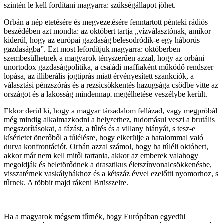
szintén le kell fordítani magyarra: szükségállapot jöhet.
Orbán a nép etetésére és megvezetésére fenntartott pénteki rádiós
beszédében azt mondta: az októbert tartja „vízválasztónak, amikor
kiderül, hogy az európai gazdaság belesodródik-e egy háborús
gazdaságba”. Ezt most lefordítjuk magyarra: októberben
szembesülhetnek a magyarok tényszerűen azzal, hogy az orbáni
unortodox gazdaságpolitika, a családi maffiaként működő rendszer
lopása, az illiberális jogtiprás miatt érvényesített szankciók, a
választási pénzszórás és a rezsicsökkentés hazugsága csődbe vitte az
országot és a lakosság mindennapi megélhetése veszélybe került.
Ekkor derül ki, hogy a magyar társadalom fellázad, vagy megpróbál
még mindig alkalmazkodni a helyzethez, tudomásul veszi a brutális
megszorításokat, a fázást, a fűtés és a villany hiányát, s tesz-e
kísérletet önerőből a túlélésre, hogy elkerülje a hatalommal való
durva konfrontációt. Orbán azzal számol, hogy ha túléli októbert,
akkor már nem kell mitől tartania, akkor az emberek valahogy
megoldják és beletörődnek a drasztikus életszínvonalcsökkenésbe,
visszatérnek vaskályhákhoz és a kétszáz évvel ezelőtti nyomorhoz, s
tűrnek. A többit majd rákeni Brüsszelre.
Ha a magyarok mégsem tűrnék, hogy Európában egyedül