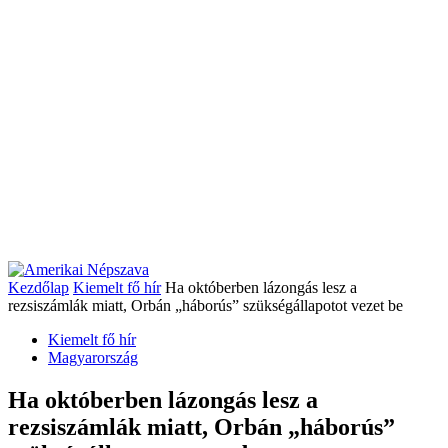
Kezdőlap
Kiemelt fő hír
Ha októberben lázongás lesz a
rezsiszámlák miatt, Orbán „háborús” szükségállapotot vezet be
Kiemelt fő hír
Magyarország
Ha októberben lázongás lesz a
rezsiszámlák miatt, Orbán „háborús”