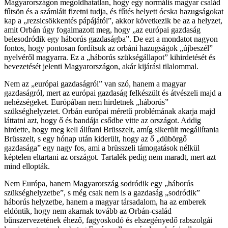
Magyarországon megoldhatatlan, hogy egy normális magyar család
fűtsön és a számláit fizetni tudja, és fűtés helyett ócska hazugságokat
kap a „rezsicsökkentés pápájától”, akkor következik be az a helyzet,
amit Orbán úgy fogalmazott meg, hogy „az európai gazdaság
belesodródik egy háborús gazdaságba”. De ezt a mondatot nagyon
fontos, hogy pontosan fordítsuk az orbáni hazugságok „újbeszél”
nyelvéről magyarra. Ez a „háborús szükségállapot” kihirdetését és
bevezetését jelenti Magyarországon, akár kijárási tilalommal.
Nem az „európai gazdaságról” van szó, hanem a magyar
gazdaságról, mert az európai gazdaság felkészült és átvészeli majd a
nehézségeket. Európában nem hirdetnek „háborús”
szükséghelyzetet. Orbán európai méretű problémának akarja majd
láttatni azt, hogy ő és bandája csődbe vitte az országot. Addig
hirdette, hogy meg kell állítani Brüsszelt, amíg sikerült megállítania
Brüsszelt, s egy hónap után kiderült, hogy az ő „dübörgő
gazdasága” egy nagy fos, ami a brüsszeli támogatások nélkül
képtelen eltartani az országot. Tartalék pedig nem maradt, mert azt
mind ellopták.
Nem Európa, hanem Magyarország sodródik egy „háborús
szükséghelyzetbe”, s még csak nem is a gazdaság „sodródik”
háborús helyzetbe, hanem a magyar társadalom, ha az emberek
eldöntik, hogy nem akarnak tovább az Orbán-család
bűnszervezetének éhező, fagyoskodó és elszegényedő rabszolgái