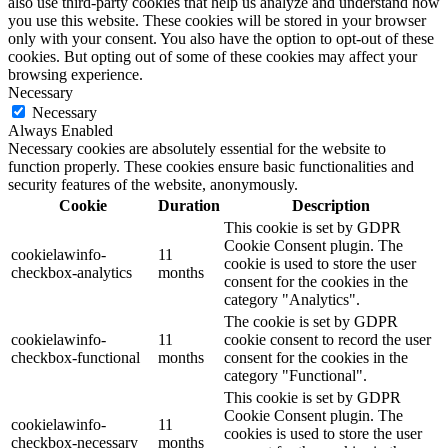
also use third-party cookies that help us analyze and understand how
you use this website. These cookies will be stored in your browser
only with your consent. You also have the option to opt-out of these
cookies. But opting out of some of these cookies may affect your
browsing experience.
Necessary
Necessary
Always Enabled
Necessary cookies are absolutely essential for the website to
function properly. These cookies ensure basic functionalities and
security features of the website, anonymously.
Cookie
Duration
Description
This cookie is set by GDPR
Cookie Consent plugin. The
cookielawinfo-
11
cookie is used to store the user
checkbox-analytics
months
consent for the cookies in the
category "Analytics".
The cookie is set by GDPR
cookielawinfo-
11
cookie consent to record the user
checkbox-functional
months
consent for the cookies in the
category "Functional".
This cookie is set by GDPR
Cookie Consent plugin. The
cookielawinfo-
11
cookies is used to store the user
checkbox-necessary
months