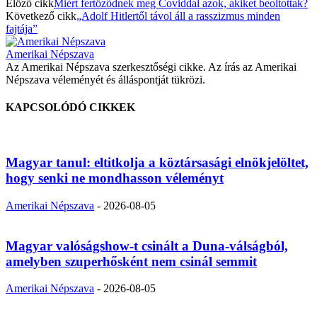
Előző cikk
Miért fertőződnek meg Coviddal azok, akiket beoltottak?
Következő cikk
„Adolf Hitlertől távol áll a rasszizmus minden
fajtája”
Amerikai Népszava
Az Amerikai Népszava szerkesztőségi cikke. Az írás az Amerikai
Népszava véleményét és álláspontját tükrözi.
KAPCSOLÓDÓ CIKKEK
Magyar tanul: eltitkolja a köztársasági elnökjelöltet,
hogy senki ne mondhasson véleményt
Amerikai Népszava
-
2026-08-05
Magyar valóságshow-t csinált a Duna-válságból,
amelyben szuperhősként nem csinál semmit
Amerikai Népszava
-
2026-08-05