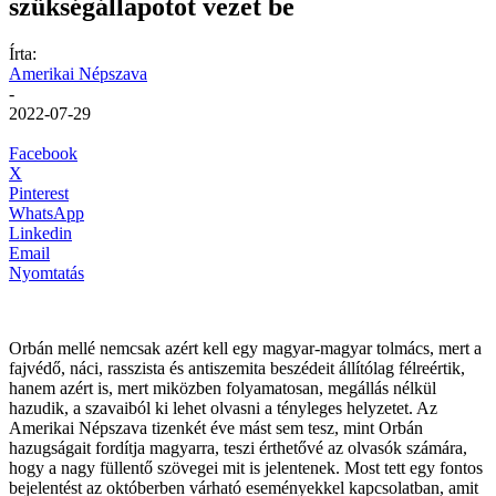
szükségállapotot vezet be
Írta:
Amerikai Népszava
-
2022-07-29
Facebook
X
Pinterest
WhatsApp
Linkedin
Email
Nyomtatás
Orbán mellé nemcsak azért kell egy magyar-magyar tolmács, mert a
fajvédő, náci, rasszista és antiszemita beszédeit állítólag félreértik,
hanem azért is, mert miközben folyamatosan, megállás nélkül
hazudik, a szavaiból ki lehet olvasni a tényleges helyzetet. Az
Amerikai Népszava tizenkét éve mást sem tesz, mint Orbán
hazugságait fordítja magyarra, teszi érthetővé az olvasók számára,
hogy a nagy füllentő szövegei mit is jelentenek. Most tett egy fontos
bejelentést az októberben várható eseményekkel kapcsolatban, amit