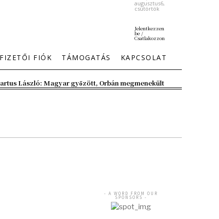
augusztus6,
csütörtök
Jelentkezzen
be /
Csatlakozzon
FIZETŐI FIÓK
TÁMOGATÁS
KAPCSOLAT
artus László: Magyar győzött, Orbán megmenekült
- A WORD FROM OUR
SPONSORS -