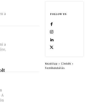
en a
FOLLOW US
ni a
ére,
,
Kezdőlap
Címkék
Festékdobálás
olt
én
. A
 én