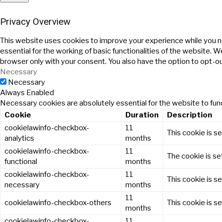
Privacy Overview
This website uses cookies to improve your experience while you n
essential for the working of basic functionalities of the website. 
browser only with your consent. You also have the option to opt-o
Necessary
Necessary
Always Enabled
Necessary cookies are absolutely essential for the website to func
Cookie
Duration
Description
cookielawinfo-checkbox-
11
This cookie is s
analytics
months
cookielawinfo-checkbox-
11
The cookie is se
functional
months
cookielawinfo-checkbox-
11
This cookie is s
necessary
months
11
cookielawinfo-checkbox-others
This cookie is s
months
cookielawinfo-checkbox-
11