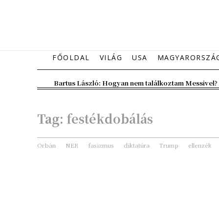
FŐOLDAL
VILÁG
USA
MAGYARORSZÁ
Bartus László: Hogyan nem találkoztam Messivel?
Tag:
festékdobálás
Orbán
NER
fasizmus
diktatúra
Trump
ellenzék