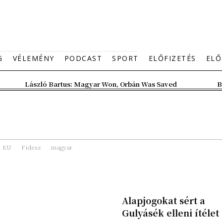
G
VÉLEMÉNY
PODCAST
SPORT
ELŐFIZETÉS
ELŐ
László Bartus: Magyar Won, Orbán Was Saved
B
EU
Fidesz
magyar
Alapjogokat sért a
Gulyásék elleni ítélet