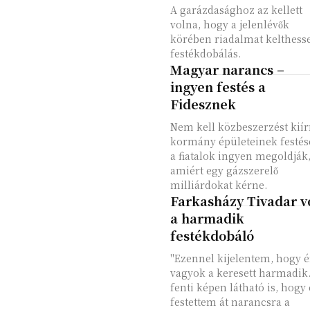
A garázdasághoz az kellett
volna, hogy a jelenlévők
körében riadalmat kelthess
festékdobálás.
Magyar narancs –
ingyen festés a
Fidesznek
Nem kell közbeszerzést kiír
kormány épületeinek festés
a fiatalok ingyen megoldják
amiért egy gázszerelő
milliárdokat kérne.
Farkasházy Tivadar v
a harmadik
festékdobáló
"Ezennel kijelentem, hogy 
vagyok a keresett harmadik
fenti képen látható is, hogy
festettem át narancsra a