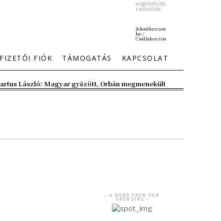
augusztus6,
csütörtök
Jelentkezzen
be /
Csatlakozzon
FIZETŐI FIÓK
TÁMOGATÁS
KAPCSOLAT
artus László: Magyar győzött, Orbán megmenekült
- A WORD FROM OUR
SPONSORS -