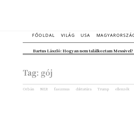
FŐOLDAL
VILÁG
USA
MAGYARORSZÁ
Bartus László: Hogyan nem találkoztam Messivel?
Tag:
gój
Orbán
NER
fasizmus
diktatúra
Trump
ellenzék