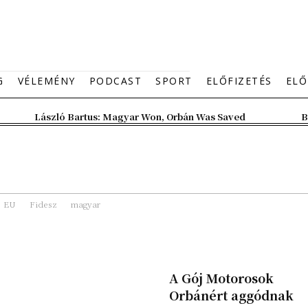
G
VÉLEMÉNY
PODCAST
SPORT
ELŐFIZETÉS
ELŐ
László Bartus: Magyar Won, Orbán Was Saved
B
EU
Fidesz
magyar
A Gój Motorosok
Orbánért aggódnak