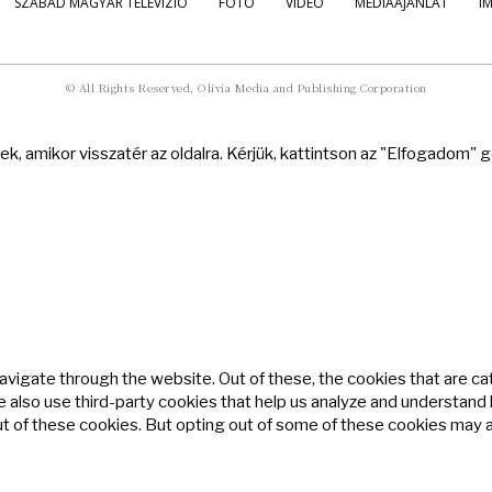
SZABAD MAGYAR TELEVÍZIÓ
FOTÓ
VIDEÓ
MÉDIAAJÁNLAT
I
© All Rights Reserved, Olivia Media and Publishing Corporation
k, amikor visszatér az oldalra. Kérjük, kattintson az "Elfogadom"
avigate through the website. Out of these, the cookies that are c
We also use third-party cookies that help us analyze and understand
ut of these cookies. But opting out of some of these cookies may 