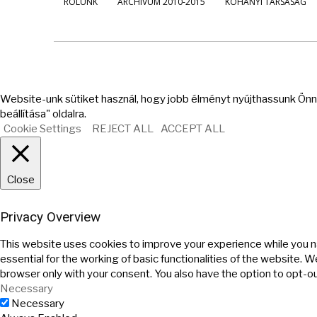
RÓLUNK
ARCHÍVUM 2010-2015
KOHÁNYI TÁRSASÁG
Website-unk sütiket használ, hogy jobb élményt nyújthassunk Önne
beállítása" oldalra.
Cookie Settings
REJECT ALL
ACCEPT ALL
Close
Privacy Overview
This website uses cookies to improve your experience while you n
essential for the working of basic functionalities of the website. 
browser only with your consent. You also have the option to opt-o
Necessary
Necessary