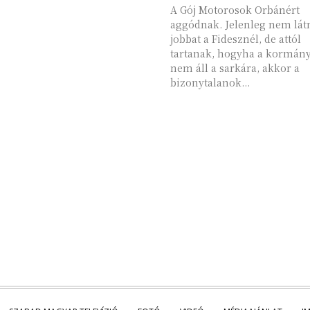
A Gój Motorosok Orbánért
aggódnak. Jelenleg nem lát
jobbat a Fidesznél, de attól
tartanak, hogyha a kormán
nem áll a sarkára, akkor a
bizonytalanok...