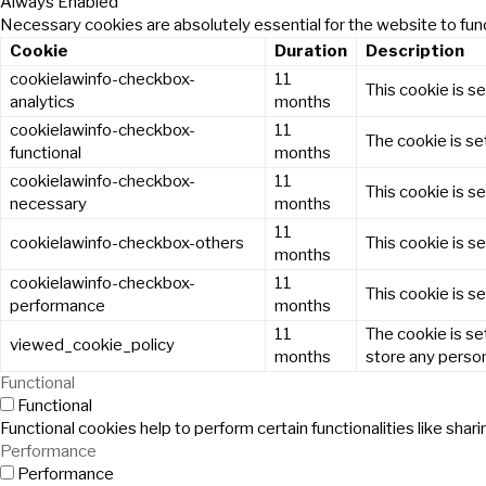
Always Enabled
Necessary cookies are absolutely essential for the website to func
Cookie
Duration
Description
cookielawinfo-checkbox-
11
This cookie is s
analytics
months
cookielawinfo-checkbox-
11
The cookie is se
functional
months
cookielawinfo-checkbox-
11
This cookie is s
necessary
months
11
cookielawinfo-checkbox-others
This cookie is s
months
cookielawinfo-checkbox-
11
This cookie is s
performance
months
11
The cookie is se
viewed_cookie_policy
months
store any person
Functional
Functional
Functional cookies help to perform certain functionalities like sha
Performance
Performance