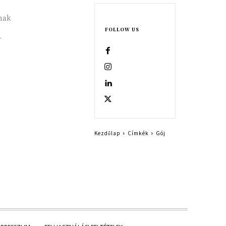
nak
FOLLOW US
y
Kezdőlap
Címkék
Gój