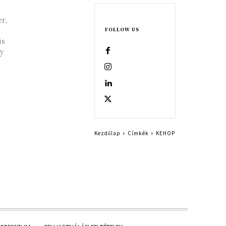
r,
FOLLOW US
is
gy
Kezdőlap
Címkék
KEHOP