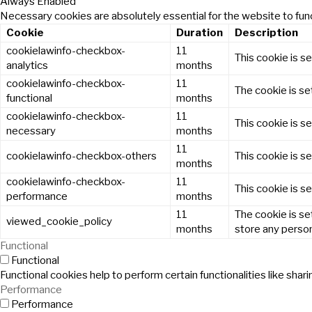
Always Enabled
Necessary cookies are absolutely essential for the website to func
Cookie
Duration
Description
cookielawinfo-checkbox-
11
This cookie is s
analytics
months
cookielawinfo-checkbox-
11
The cookie is se
functional
months
cookielawinfo-checkbox-
11
This cookie is s
necessary
months
11
cookielawinfo-checkbox-others
This cookie is s
months
cookielawinfo-checkbox-
11
This cookie is s
performance
months
11
The cookie is se
viewed_cookie_policy
months
store any person
Functional
Functional
Functional cookies help to perform certain functionalities like sha
Performance
Performance