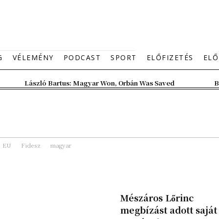
G
VÉLEMÉNY
PODCAST
SPORT
ELŐFIZETÉS
ELŐ
László Bartus: Magyar Won, Orbán Was Saved
B
EU
Fidesz
magyar
Mészáros Lőrinc
megbízást adott saját