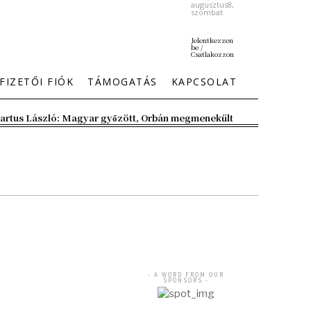
augusztus8,
szombat
Jelentkezzen
be /
Csatlakozzon
FIZETŐI FIÓK
TÁMOGATÁS
KAPCSOLAT
artus László: Magyar győzött, Orbán megmenekült
- A WORD FROM OUR
SPONSORS -