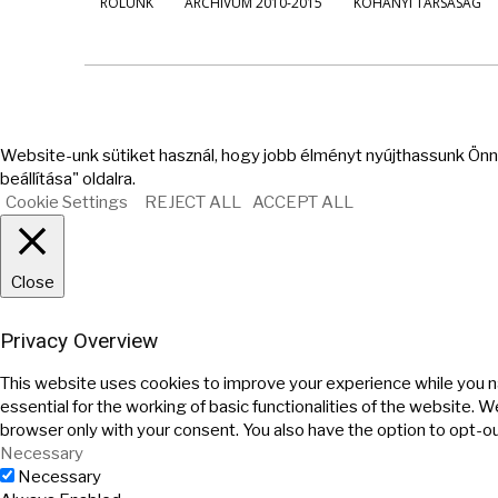
RÓLUNK
ARCHÍVUM 2010-2015
KOHÁNYI TÁRSASÁG
Website-unk sütiket használ, hogy jobb élményt nyújthassunk Önne
beállítása" oldalra.
Cookie Settings
REJECT ALL
ACCEPT ALL
Close
Privacy Overview
This website uses cookies to improve your experience while you n
essential for the working of basic functionalities of the website. 
browser only with your consent. You also have the option to opt-o
Necessary
Necessary