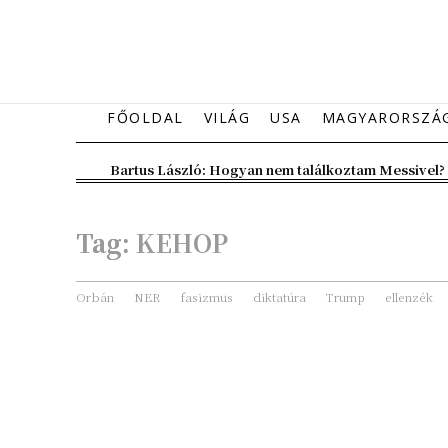
FŐOLDAL
VILÁG
USA
MAGYARORSZÁ
Bartus László: Hogyan nem találkoztam Messivel?
Tag:
KEHOP
Orbán
NER
fasizmus
diktatúra
Trump
ellenzék