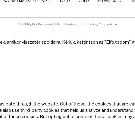
SZABAD MAGYAR TELEVÍZIÓ
FOTÓ
VIDEÓ
MÉDIAAJÁNLAT
I
© All Rights Reserved, Olivia Media and Publishing Corporation
k, amikor visszatér az oldalra. Kérjük, kattintson az "Elfogadom"
avigate through the website. Out of these, the cookies that are c
We also use third-party cookies that help us analyze and understand
ut of these cookies. But opting out of some of these cookies may 