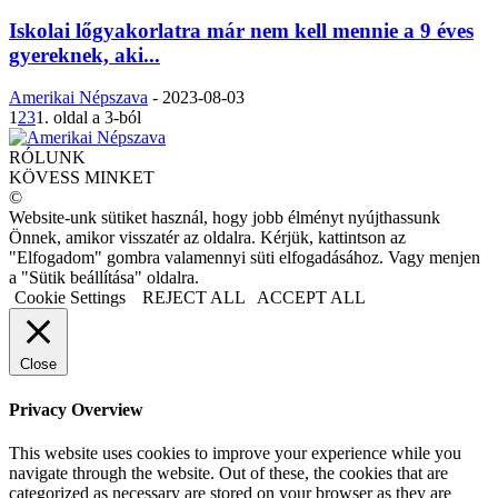
Iskolai lőgyakorlatra már nem kell mennie a 9 éves
gyereknek, aki...
Amerikai Népszava
-
2023-08-03
1
2
3
1. oldal a 3-ból
RÓLUNK
KÖVESS MINKET
©
Website-unk sütiket használ, hogy jobb élményt nyújthassunk
Önnek, amikor visszatér az oldalra. Kérjük, kattintson az
"Elfogadom" gombra valamennyi süti elfogadásához. Vagy menjen
a "Sütik beállítása" oldalra.
Cookie Settings
REJECT ALL
ACCEPT ALL
Close
Privacy Overview
This website uses cookies to improve your experience while you
navigate through the website. Out of these, the cookies that are
categorized as necessary are stored on your browser as they are