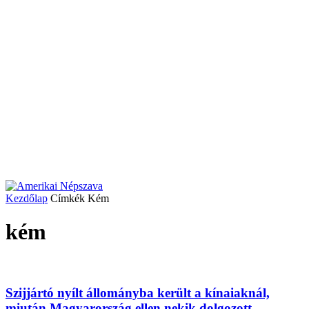
Kezdőlap
Címkék
Kém
kém
Szijjártó nyílt állományba került a kínaiaknál,
miután Magyarország ellen nekik dolgozott