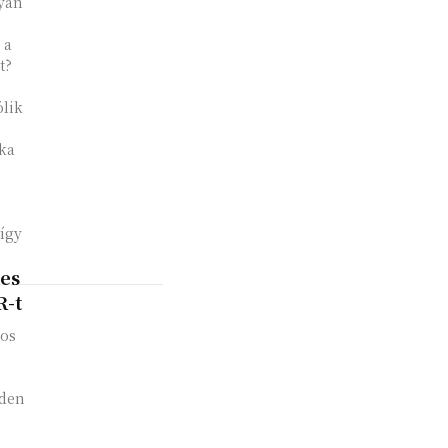
gyan
 a
t?
ölik
ka
 így
es
R-t
nos
nden