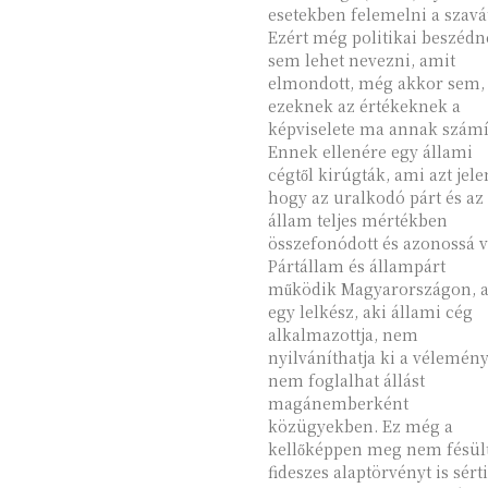
esetekben felemelni a szavá
Ezért még politikai beszéd
sem lehet nevezni, amit
elmondott, még akkor sem,
ezeknek az értékeknek a
képviselete ma annak számí
Ennek ellenére egy állami
cégtől kirúgták, ami azt jelen
hogy az uralkodó párt és az
állam teljes mértékben
összefonódott és azonossá v
Pártállam és állampárt
működik Magyarországon, 
egy lelkész, aki állami cég
alkalmazottja, nem
nyilváníthatja ki a vélemény
nem foglalhat állást
magánemberként
közügyekben. Ez még a
kellőképpen meg nem fésül
fideszes alaptörvényt is sérti