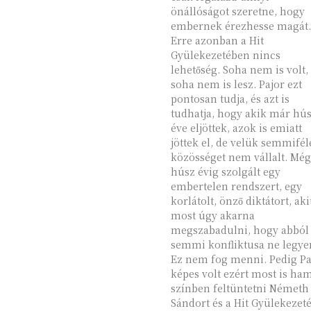
önállóságot szeretne, hogy
embernek érezhesse magát.
Erre azonban a Hit
Gyülekezetében nincs
lehetőség. Soha nem is volt,
soha nem is lesz. Pajor ezt
pontosan tudja, és azt is
tudhatja, hogy akik már hú
éve eljöttek, azok is emiatt
jöttek el, de velük semmifél
közösséget nem vállalt. Még
húsz évig szolgált egy
embertelen rendszert, egy
korlátolt, önző diktátort, aki
most úgy akarna
megszabadulni, hogy abból
semmi konfliktusa ne legye
Ez nem fog menni. Pedig Pajor
képes volt ezért most is ha
színben feltüntetni Németh
Sándort és a Hit Gyülekezeté