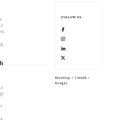
FOLLOW US
s
az
en,
eg
th
Kezdőlap
Címkék
Kirúgás
Az
gy
m
ja