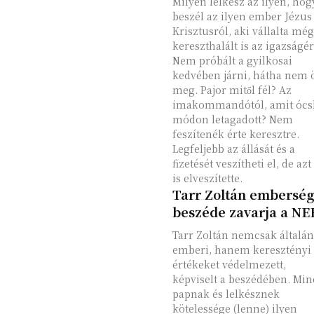
Milyen lelkész az ilyen, ho
beszél az ilyen ember Jézus
Krisztusról, aki vállalta még
kereszthalált is az igazságér
Nem próbált a gyilkosai
kedvében járni, hátha nem 
meg. Pajor mitől fél? Az
imakommandótól, amit ócs
módon letagadott? Nem
feszítenék érte keresztre.
Legfeljebb az állását és a
fizetését veszítheti el, de azt
is elveszítette.
Tarr Zoltán emberség
beszéde zavarja a NE
Tarr Zoltán nemcsak általá
emberi, hanem keresztényi
értékeket védelmezett,
képviselt a beszédében. Mi
papnak és lelkésznek
kötelessége (lenne) ilyen