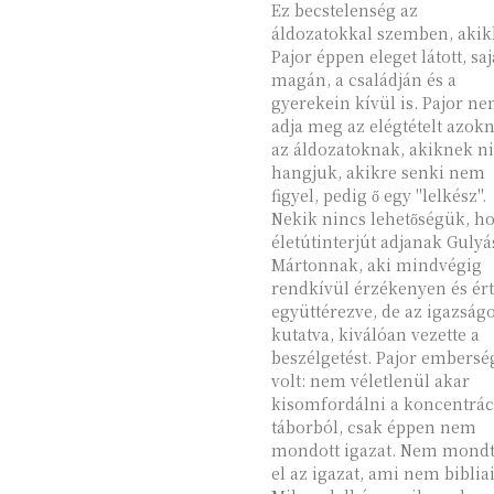
Ez becstelenség az
áldozatokkal szemben, akik
Pajor éppen eleget látott, saj
magán, a családján és a
gyerekein kívül is. Pajor n
adja meg az elégtételt azok
az áldozatoknak, akiknek n
hangjuk, akikre senki nem
figyel, pedig ő egy "lelkész".
Nekik nincs lehetőségük, h
életútinterjút adjanak Gulyá
Mártonnak, aki mindvégig
rendkívül érzékenyen és ért
együttérezve, de az igazságo
kutatva, kiválóan vezette a
beszélgetést. Pajor embersé
volt: nem véletlenül akar
kisomfordálni a koncentrác
táborból, csak éppen nem
mondott igazat. Nem mond
el az igazat, ami nem bibliai