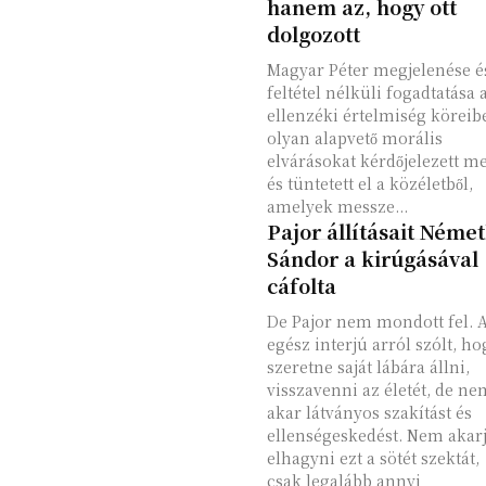
hanem az, hogy ott
dolgozott
Magyar Péter megjelenése é
feltétel nélküli fogadtatása 
ellenzéki értelmiség köreib
olyan alapvető morális
elvárásokat kérdőjelezett m
és tüntetett el a közéletből,
amelyek messze...
Pajor állításait Néme
Sándor a kirúgásával
cáfolta
De Pajor nem mondott fel. 
egész interjú arról szólt, ho
szeretne saját lábára állni,
visszavenni az életét, de ne
akar látványos szakítást és
ellenségeskedést. Nem akar
elhagyni ezt a sötét szektát,
csak legalább annyi