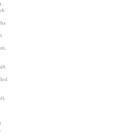
t.
nek
 ha
t.
ti,
ált.
ahol
ét,
t
,