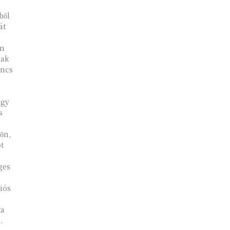
ből
át
em
nak
incs
ogy
s
őn,
t
ges
iós
ta
.