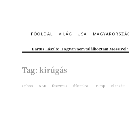
FŐOLDAL
VILÁG
USA
MAGYARORSZÁ
Bartus László: Hogyan nem találkoztam Messivel?
Tag:
kirúgás
Orbán
NER
fasizmus
diktatúra
Trump
ellenzék