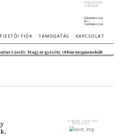
augusztus8,
szombat
Jelentkezzen
be /
Csatlakozzon
FIZETŐI FIÓK
TÁMOGATÁS
KAPCSOLAT
artus László: Magyar győzött, Orbán megmenekült
- A WORD FROM OUR
gy
SPONSORS -
ák,