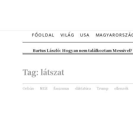
FŐOLDAL
VILÁG
USA
MAGYARORSZÁ
Bartus László: Hogyan nem találkoztam Messivel?
Tag:
látszat
Orbán
NER
fasizmus
diktatúra
Trump
ellenzék