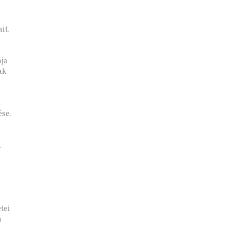
it.
ája
ak
a
ése.
a
tei
n