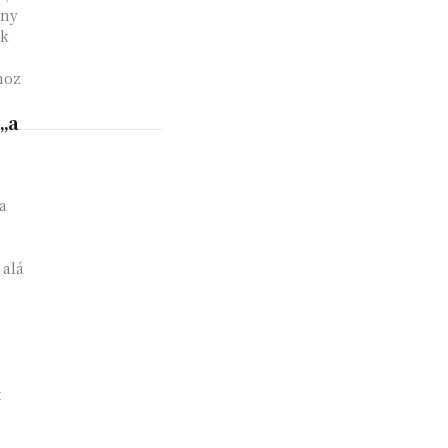
ény
ek
hoz
„a
a
 alá
t