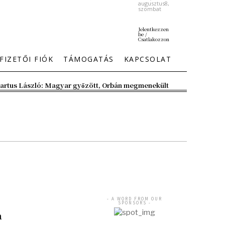
augusztus8,
szombat
Jelentkezzen
be /
Csatlakozzon
FIZETŐI FIÓK
TÁMOGATÁS
KAPCSOLAT
artus László: Magyar győzött, Orbán megmenekült
- A WORD FROM OUR
SPONSORS -
a