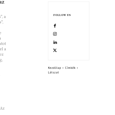
az
FOLLOW US
, a
",
e
a
atot
el a
ez
g,
z
Kezdőlap
Címkék
Látszat
y