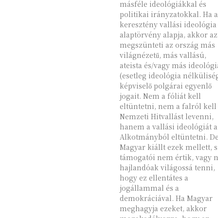
másféle ideológiákkal és
politikai irányzatokkal. Ha a
keresztény vallási ideológia
alaptörvény alapja, akkor az
megszünteti az ország más
világnézetű, más vallású,
ateista és/vagy más ideológi
(esetleg ideológia nélkülisé
képviselő polgárai egyenlő
jogait. Nem a fóliát kell
eltüntetni, nem a falról kell
Nemzeti Hitvallást levenni,
hanem a vallási ideológiát a
Alkotmányból eltüntetni. De
Magyar kiállt ezek mellett, s
támogatói nem értik, vagy
hajlandóak világossá tenni,
hogy ez ellentátes a
jogállammal és a
demokráciával. Ha Magyar
meghagyja ezeket, akkor