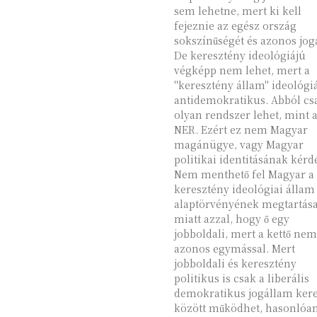
sem lehetne, mert ki kell
fejeznie az egész ország
sokszínűségét és azonos joga
De keresztény ideológiájú
végképp nem lehet, mert a
"keresztény állam" ideológi
antidemokratikus. Abból cs
olyan rendszer lehet, mint 
NER. Ezért ez nem Magyar
magánügye, vagy Magyar
politikai identitásának kérd
Nem menthető fel Magyar a
keresztény ideológiai állam
alaptörvényének megtartás
miatt azzal, hogy ő egy
jobboldali, mert a kettő nem
azonos egymással. Mert
jobboldali és keresztény
politikus is csak a liberális
demokratikus jogállam kere
között működhet, hasonlóa