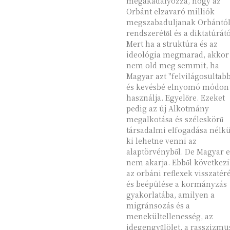
megakadályozza, hogy az
Orbánt elzavaró milliók
megszabaduljanak Orbántól
rendszerétől és a diktatúrátó
Mert ha a struktúra és az
ideológia megmarad, akkor
nem old meg semmit, ha
Magyar azt "felvilágosultab
és kevésbé elnyomó módon
használja. Egyelőre. Ezeket
pedig az új Alkotmány
megalkotása és széleskörű
társadalmi elfogadása nélkü
ki lehetne venni az
alaptörvényből. De Magyar e
nem akarja. Ebből következ
az orbáni reflexek visszatér
és beépülése a kormányzás
gyakorlatába, amilyen a
migránsozás és a
menekültellenesség, az
idegengyűlölet, a rasszizmu