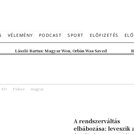
G
VÉLEMÉNY
PODCAST
SPORT
ELŐFIZETÉS
ELŐ
László Bartus: Magyar Won, Orbán Was Saved
B
EU
Fidesz
magyar
A rendszerváltás
elbábozása: leveszik 