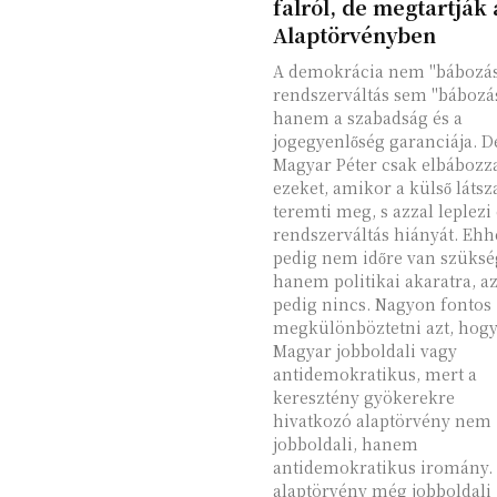
falról, de megtartják 
Alaptörvényben
A demokrácia nem "bábozás"
rendszerváltás sem "bábozás
hanem a szabadság és a
jogegyenlőség garanciája. D
Magyar Péter csak elbábozz
ezeket, amikor a külső látsz
teremti meg, s azzal leplezi 
rendszerváltás hiányát. Ehh
pedig nem időre van szüksé
hanem politikai akaratra, a
pedig nincs. Nagyon fontos
megkülönböztetni azt, hog
Magyar jobboldali vagy
antidemokratikus, mert a
keresztény gyökerekre
hivatkozó alaptörvény nem
jobboldali, hanem
antidemokratikus iromány. Az
alaptörvény még jobboldali