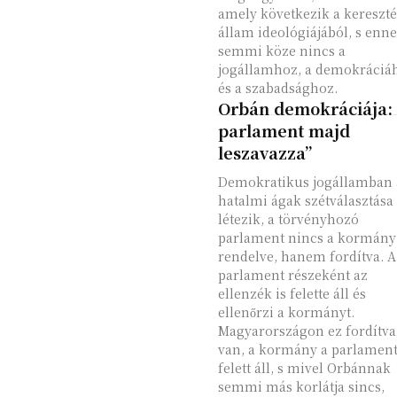
amely következik a kereszt
állam ideológiájából, s enn
semmi köze nincs a
jogállamhoz, a demokráciá
és a szabadsághoz.
Orbán demokráciája: 
parlament majd
leszavazza”
Demokratikus jogállamban 
hatalmi ágak szétválasztása
létezik, a törvényhozó
parlament nincs a kormány
rendelve, hanem fordítva. A
parlament részeként az
ellenzék is felette áll és
ellenőrzi a kormányt.
Magyarországon ez fordítva
van, a kormány a parlamen
felett áll, s mivel Orbánnak
semmi más korlátja sincs,