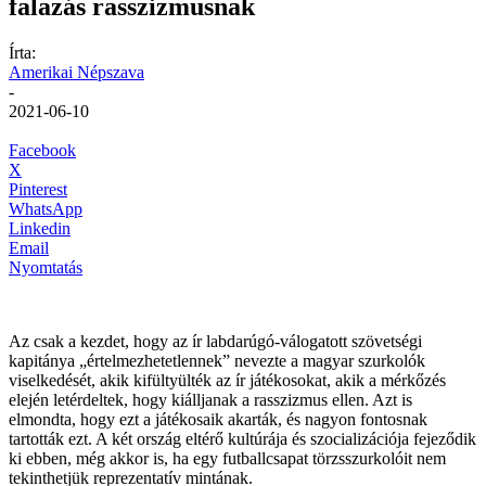
falazás rasszizmusnak
Írta:
Amerikai Népszava
-
2021-06-10
Facebook
X
Pinterest
WhatsApp
Linkedin
Email
Nyomtatás
Az csak a kezdet, hogy az ír labdarúgó-válogatott szövetségi
kapitánya „értelmezhetetlennek” nevezte a magyar szurkolók
viselkedését, akik kifültyülték az ír játékosokat, akik a mérkőzés
elején letérdeltek, hogy kiálljanak a rasszizmus ellen. Azt is
elmondta, hogy ezt a játékosaik akarták, és nagyon fontosnak
tartották ezt. A két ország eltérő kultúrája és szocializációja fejeződik
ki ebben, még akkor is, ha egy futballcsapat törzsszurkolóit nem
tekinthetjük reprezentatív mintának.