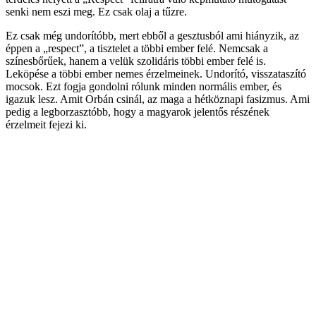
senki nem eszi meg. Ez csak olaj a tűzre.
Ez csak még undorítóbb, mert ebből a gesztusból ami hiányzik, az
éppen a „respect”, a tisztelet a többi ember felé. Nemcsak a
színesbőrűek, hanem a velük szolidáris többi ember felé is.
Leköpése a többi ember nemes érzelmeinek. Undorító, visszataszító
mocsok. Ezt fogja gondolni rólunk minden normális ember, és
igazuk lesz. Amit Orbán csinál, az maga a hétköznapi fasizmus. Ami
pedig a legborzasztóbb, hogy a magyarok jelentős részének
érzelmeit fejezi ki.