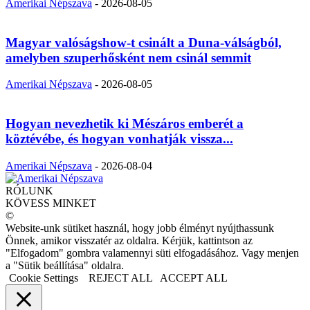
Amerikai Népszava
-
2026-08-05
Magyar valóságshow-t csinált a Duna-válságból,
amelyben szuperhősként nem csinál semmit
Amerikai Népszava
-
2026-08-05
Hogyan nevezhetik ki Mészáros emberét a
köztévébe, és hogyan vonhatják vissza...
Amerikai Népszava
-
2026-08-04
RÓLUNK
KÖVESS MINKET
©
Website-unk sütiket használ, hogy jobb élményt nyújthassunk
Önnek, amikor visszatér az oldalra. Kérjük, kattintson az
"Elfogadom" gombra valamennyi süti elfogadásához. Vagy menjen
a "Sütik beállítása" oldalra.
Cookie Settings
REJECT ALL
ACCEPT ALL