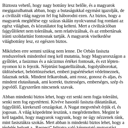
Biztosra vehető, hogy nagy botrány lesz belőle, és a magyarok
megigazulhatnak abban, hogy a butaságukkal egymást igazolják, de
a civilizált világ nagyon fel fog háborodni ezen. Az biztos, hogy a
magyarok megítélése egy százas skálán nyolcvannal fog romlani az
egész világban, és közutálatot fog kelteni. Mert a civilizációban
fajgyűlöletet nem tolerálnak, nem relativizálnak, és az embertársak
iránti szolidaritást fontosnak tartják. A magyarok viselkedése
világbotrány lesz, ez egészen biztos.
Miközben erre semmi szüksg nem lenne. De Orbán fasiszta
rendszerének mindenhol meg kell mutatnia, hogy Magyarországon a
gyűlölet, a fasizmus és a nácizmus értékei fontosak, és ezt lépten-
nyomon ki is fejezik. Népirtást bagatellizálnak, fogolytáborokat,
üldözéseket, bebörtönzéseket, emberi jogsértéseket védelmeznek,
falaznak nekik. Mindent felkarolnak, ami rossz, gonosz és aljas, és
mindent elutasítanak, ami korrekt, tisztességes, emberséges, szép és
jogvédő. Egyszerűen nincsenek szavak.
Abban mindenki biztos lehet, hogy ezt senki nem fogja tolerálni,
senki nem fog egyetérteni. Kivéve hasonló fasiszta diktatúrákat,
fajgyűlölő, kirekesztő országokat. A Nugat megvetését érjük el, és
jogosan. A világ köpedelme leszünk, s megérdemelten. Megint le
kell tagadni, hogy magyarok vagyunk, hogy ne úgy nézzenek ránk,
mint fasisztákra szokás. Mert abban is mindenki biztos lehet, hogy a
térdelés helyett a „Respect” feliratra való képmutató mutogatást