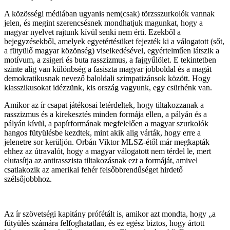
A közösségi médiában ugyanis nem(csak) törzsszurkolók vannak
jelen, és megint szerencsésnek mondhatjuk magunkat, hogy a
magyar nyelvet rajtunk kívül senki nem érti. Ezekből a
bejegyzésekből, amelyek egyetértésüket fejezték ki a válogatott (sőt,
a fütyülő magyar közönség) viselkedésével, egyértelműen látszik a
motívum, a zsigeri és buta rasszizmus, a fajgyűlölet. E tekintetben
szinte alig van különbség a fasiszta magyar jobboldal és a magát
demokratikusnak nevező baloldali szimpatizánsok között. Hogy
klasszikusokat idézzünk, kis ország vagyunk, egy csürhénk van.
Amikor az ír csapat játékosai letérdeltek, hogy tiltakozzanak a
rasszizmus és a kirekesztés minden formája ellen, a pályán és a
pályán kívül, a papírformának megfelelően a magyar szurkolók
hangos fütyülésbe kezdtek, mint akik alig várták, hogy erre a
jelenetre sor kerüljön. Orbán Viktor MLSZ-étől már megkapták
ehhez az útravalót, hogy a magyar válogatott nem térdel le, mert
elutasítja az antirasszista tiltakozásnak ezt a formáját, amivel
csatlakozik az amerikai fehér felsőbbrendűséget hirdető
szélsőjobbhoz.
Az ír szövetségi kapitány prófétált is, amikor azt mondta, hogy „a
fütyülés számára felfoghatatlan, és ez egész biztos, hogy ártott