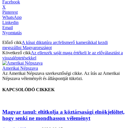
Facebook
X
Pinterest
WhatsApp
Linkedin
Email
Nyomtatás
Előző cikk
A kínai diktatúra arcfelismerő kamerákkal kezdi
megszállni Magyarországot
Következő cikk
Az ellenzék saját maga értékeli le az előválasztást a
visszaléptetésekkel
Amerikai Népszava
Az Amerikai Népszava szerkesztőségi cikke. Az írás az Amerikai
Népszava véleményét és álláspontját tükrözi.
KAPCSOLÓDÓ CIKKEK
Magyar tanul: eltitkolja a köztársasági elnökjelöltet,
hogy senki ne mondhasson véleményt