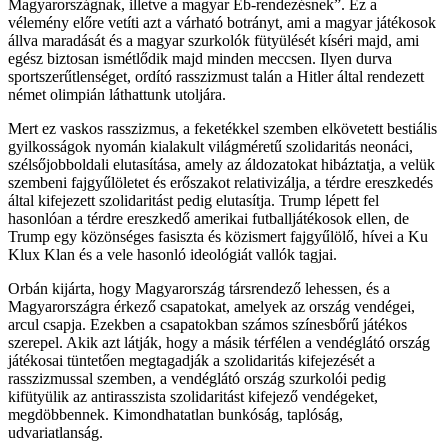
Magyarországnak, illetve a magyar Eb-rendezésnek”. Ez a
vélemény előre vetíti azt a várható botrányt, ami a magyar játékosok
állva maradását és a magyar szurkolók fütyülését kíséri majd, ami
egész biztosan ismétlődik majd minden meccsen. Ilyen durva
sportszerűtlenséget, ordító rasszizmust talán a Hitler által rendezett
német olimpián láthattunk utoljára.
Mert ez vaskos rasszizmus, a feketékkel szemben elkövetett bestiális
gyilkosságok nyomán kialakult világméretű szolidaritás neonáci,
szélsőjobboldali elutasítása, amely az áldozatokat hibáztatja, a velük
szembeni fajgyűlöletet és erőszakot relativizálja, a térdre ereszkedés
által kifejezett szolidaritást pedig elutasítja. Trump lépett fel
hasonlóan a térdre ereszkedő amerikai futballjátékosok ellen, de
Trump egy közönséges fasiszta és közismert fajgyűlölő, hívei a Ku
Klux Klan és a vele hasonló ideológiát vallók tagjai.
Orbán kijárta, hogy Magyarország társrendező lehessen, és a
Magyarországra érkező csapatokat, amelyek az ország vendégei,
arcul csapja. Ezekben a csapatokban számos színesbőrű játékos
szerepel. Akik azt látják, hogy a másik térfélen a vendéglátó ország
játékosai tüntetően megtagadják a szolidaritás kifejezését a
rasszizmussal szemben, a vendéglátó ország szurkolói pedig
kifütyülik az antirasszista szolidaritást kifejező vendégeket,
megdöbbennek. Kimondhatatlan bunkóság, taplóság,
udvariatlanság.