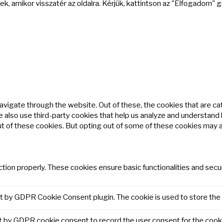
k, amikor visszatér az oldalra. Kérjük, kattintson az "Elfogadom"
avigate through the website. Out of these, the cookies that are c
We also use third-party cookies that help us analyze and understand
ut of these cookies. But opting out of some of these cookies may 
tion properly. These cookies ensure basic functionalities and secu
et by GDPR Cookie Consent plugin. The cookie is used to store the 
t by GDPR cookie consent to record the user consent for the cooki