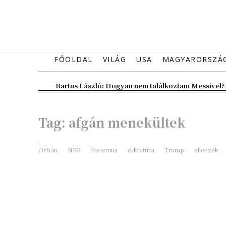
FŐOLDAL
VILÁG
USA
MAGYARORSZÁ
Bartus László: Hogyan nem találkoztam Messivel?
Tag:
afgán menekültek
Orbán
NER
fasizmus
diktatúra
Trump
ellenzék