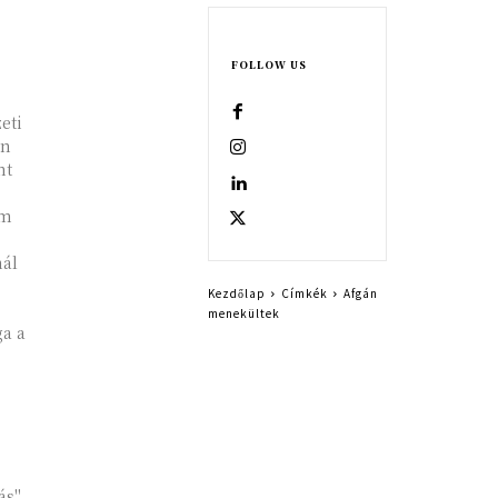
FOLLOW US
eti
en
nt
em
nál
Kezdőlap
Címkék
Afgán
menekültek
ga a
ás"