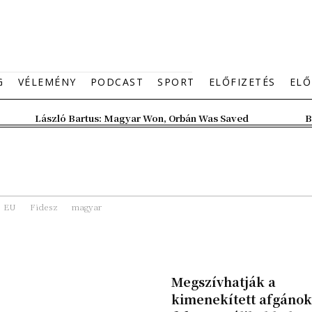
G
VÉLEMÉNY
PODCAST
SPORT
ELŐFIZETÉS
ELŐ
László Bartus: Magyar Won, Orbán Was Saved
B
EU
Fidesz
magyar
Megszívhatják a
kimenekített afgánok