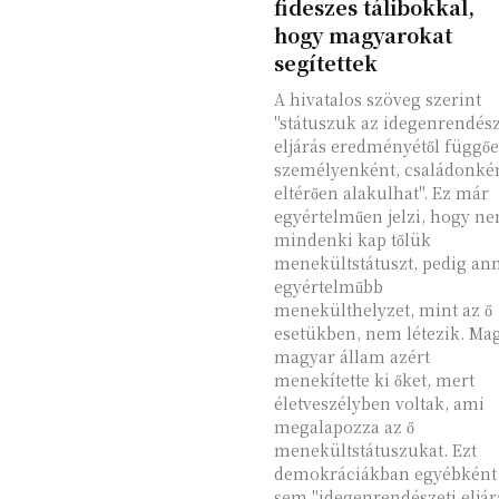
fideszes tálibokkal,
hogy magyarokat
segítettek
A hivatalos szöveg szerint
"státuszuk az idegenrendész
eljárás eredményétől függő
személyenként, családonké
eltérően alakulhat". Ez már
egyértelműen jelzi, hogy n
mindenki kap tőlük
menekültstátuszt, pedig an
egyértelműbb
menekülthelyzet, mint az ő
esetükben, nem létezik. Ma
magyar állam azért
menekítette ki őket, mert
életveszélyben voltak, ami
megalapozza az ő
menekültstátuszukat. Ezt
demokráciákban egyébként
sem "idegenrendészeti eljár