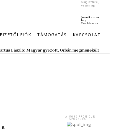
augusztus9,
vasárnap
Jelentkezzen
be /
Csatlakozzon
FIZETŐI FIÓK
TÁMOGATÁS
KAPCSOLAT
artus László: Magyar győzött, Orbán megmenekült
- A WORD FROM OUR
SPONSORS -
 a