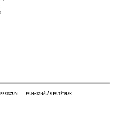
a
n
MPRESSZUM
FELHASZNÁLÁSI FELTÉTELEK