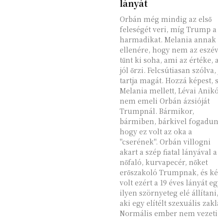
lányát
Orbán még mindig az első
feleségét veri, míg Trump a
harmadikat. Melania annak
ellenére, hogy nem az eszév
tűnt ki soha, ami az értéke, 
jól őrzi. Felcsútiasan szólva, 
tartja magát. Hozzá képest, 
Melania mellett, Lévai Anik
nem emeli Orbán ázsióját
Trumpnál. Bármikor,
bármiben, bárkivel fogadun
hogy ez volt az oka a
"cserének". Orbán villogni
akart a szép fiatal lányával a
nőfaló, kurvapecér, nőket
erőszakoló Trumpnak, és k
volt ezért a 19 éves lányát e
ilyen szörnyeteg elé állítani
aki egy elítélt szexuális zakl
Normális ember nem vezeti