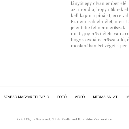
lányát egy olyan ember elé, 
azt mondta, hogy nőknek el
kell kapni a pináját, erre val
Ez nemcsak elmélet, mert 1
jelentette fel nemi erőszak
miatt, jogerős ítélete van arr
hogy szexuális erőszakoló, 
mostanában ért véget a per.
SZABAD MAGYAR TELEVÍZIÓ
FOTÓ
VIDEÓ
MÉDIAAJÁNLAT
I
© All Rights Reserved, Olivia Media and Publishing Corporation