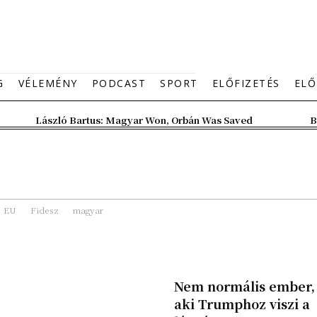
G
VÉLEMÉNY
PODCAST
SPORT
ELŐFIZETÉS
ELŐ
László Bartus: Magyar Won, Orbán Was Saved
B
EU
Fidesz
magyar
Nem normális ember,
aki Trumphoz viszi a