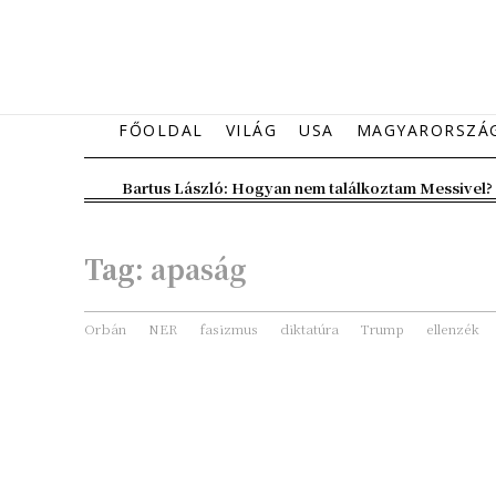
FŐOLDAL
VILÁG
USA
MAGYARORSZÁ
Bartus László: Hogyan nem találkoztam Messivel?
Tag:
apaság
Orbán
NER
fasizmus
diktatúra
Trump
ellenzék