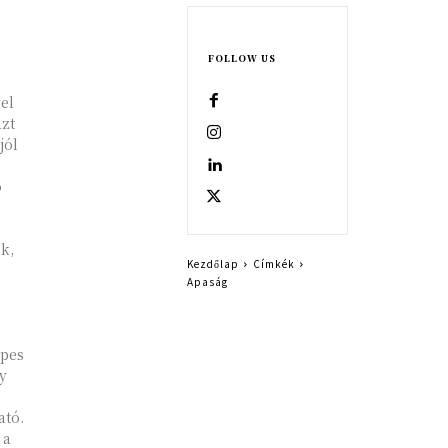
FOLLOW US
el
azt
jól
s
ó
k,
Kezdőlap
Címkék
Apaság
épes
gy
,
ató.
 a