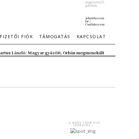
augusztus7,
péntek
Jelentkezzen
be /
Csatlakozzon
FIZETŐI FIÓK
TÁMOGATÁS
KAPCSOLAT
artus László: Magyar győzött, Orbán megmenekült
- A WORD FROM OUR
SPONSORS -