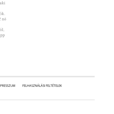
aki
ók.
2 nő
ól,
épp
MPRESSZUM
FELHASZNÁLÁSI FELTÉTELEK