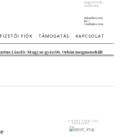
augusztus9,
vasárnap
Jelentkezzen
be /
Csatlakozzon
FIZETŐI FIÓK
TÁMOGATÁS
KAPCSOLAT
artus László: Magyar győzött, Orbán megmenekült
- A WORD FROM OUR
SPONSORS -
ye