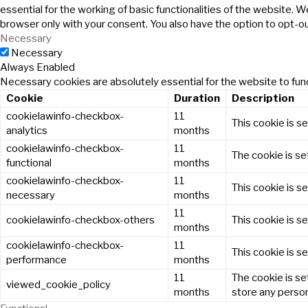
essential for the working of basic functionalities of the website. 
browser only with your consent. You also have the option to opt-o
Necessary
Necessary
Always Enabled
Necessary cookies are absolutely essential for the website to func
Cookie
Duration
Description
cookielawinfo-checkbox-
11
This cookie is s
analytics
months
cookielawinfo-checkbox-
11
The cookie is se
functional
months
cookielawinfo-checkbox-
11
This cookie is s
necessary
months
11
cookielawinfo-checkbox-others
This cookie is s
months
cookielawinfo-checkbox-
11
This cookie is s
performance
months
11
The cookie is se
viewed_cookie_policy
months
store any person