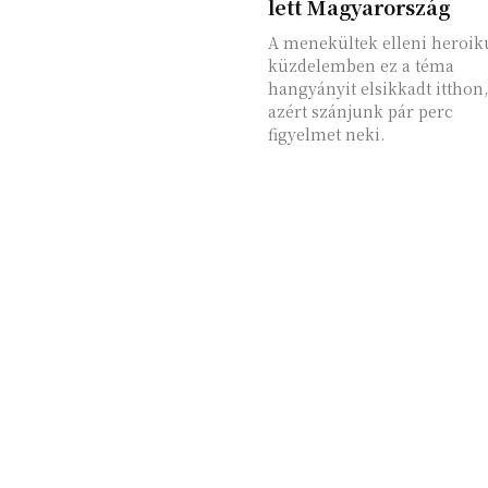
lett Magyarország
A menekültek elleni heroik
küzdelemben ez a téma
hangyányit elsikkadt itthon,
azért szánjunk pár perc
figyelmet neki.