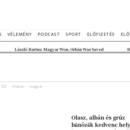
G
VÉLEMÉNY
PODCAST
SPORT
ELŐFIZETÉS
ELŐ
László Bartus: Magyar Won, Orbán Was Saved
B
EU
Fidesz
magyar
Olasz, albán és grúz
bűnözők kedvenc hel