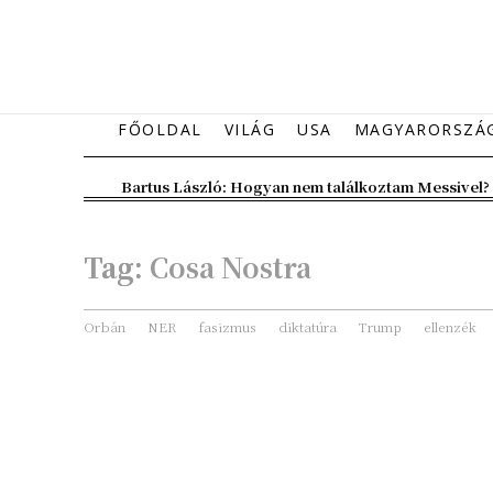
FŐOLDAL
VILÁG
USA
MAGYARORSZÁ
Bartus László: Hogyan nem találkoztam Messivel?
Tag:
Cosa Nostra
Orbán
NER
fasizmus
diktatúra
Trump
ellenzék