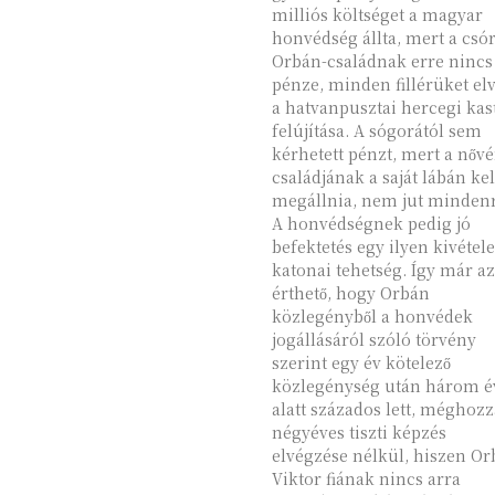
milliós költséget a magyar
honvédség állta, mert a csó
Orbán-családnak erre nincs
pénze, minden fillérüket elv
a hatvanpusztai hercegi kas
felújítása. A sógorától sem
kérhetett pénzt, mert a nővé
családjának a saját lábán kel
megállnia, nem jut mindenr
A honvédségnek pedig jó
befektetés egy ilyen kivétel
katonai tehetség. Így már az is
érthető, hogy Orbán
közlegényből a honvédek
jogállásáról szóló törvény
szerint egy év kötelező
közlegénység után három é
alatt százados lett, méghozz
négyéves tiszti képzés
elvégzése nélkül, hiszen O
Viktor fiának nincs arra