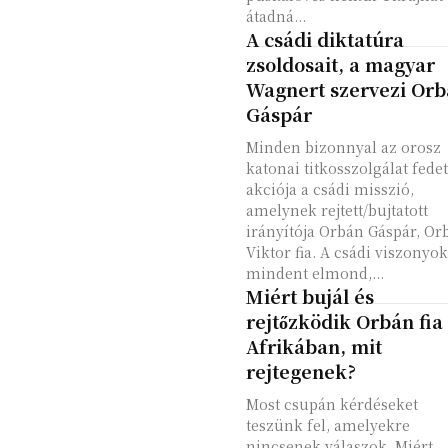
átadná...
A csádi diktatúra
zsoldosait, a magyar
Wagnert szervezi Or
Gáspár
Minden bizonnyal az orosz
katonai titkosszolgálat fedet
akciója a csádi misszió,
amelynek rejtett/bujtatott
irányítója Orbán Gáspár, Or
Viktor fia. A csádi viszonyo
mindent elmond,...
Miért bujál és
rejtőzködik Orbán fia
Afrikában, mit
rejtegenek?
Most csupán kérdéseket
teszünk fel, amelyekre
nincsenek válaszok. Miért