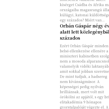
kísérget Csádba és Afrika m
országaiba magasrangú áll
külügyi, katonai küldöttség
egy százados? Miért van...
Orbán Gáspár négy é
alatt lett közlegénybő
százados
Ezért Orbán Gáspár minden
belső ellenkezése ellenére a
miniszteri kabinetben szolg
nem a mosoda alparancsno
valamelyik vidéki laktanyáb
amit sokkal jobban szeretne
De mint tudjuk, a hadsereg
nem kívánságműsor. A
képességei pedig nyilván
brilliánsak, mert volt mit
örökölni az apjától, s egy br
elitakadémia 9 hónapos
gyorstalpalóját végezte el. A 40