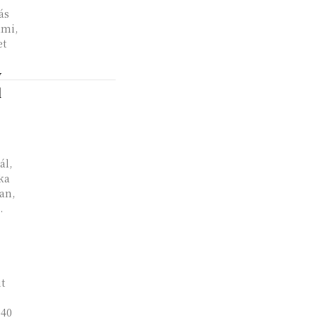
ás
ami,
et
v
l
ál,
ka
an,
.
it