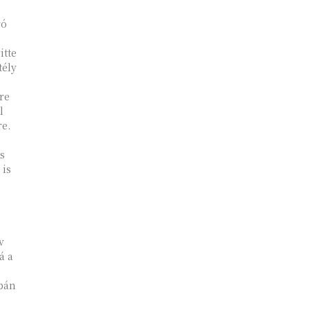
ró
itte
tély
re
l
e.
es
v
á a
rbán