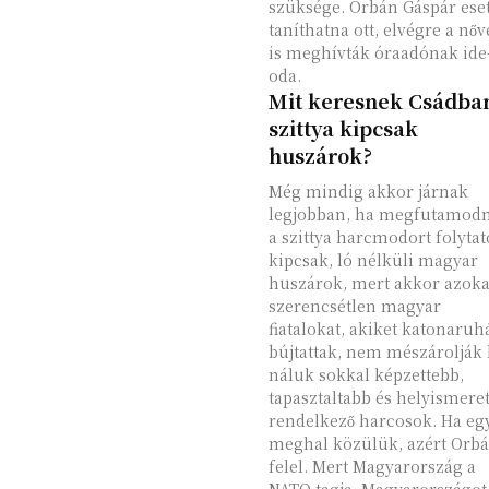
szüksége. Orbán Gáspár ese
taníthatna ott, elvégre a nőv
is meghívták óraadónak ide
oda.
Mit keresnek Csádba
szittya kipcsak
huszárok?
Még mindig akkor járnak
legjobban, ha megfutamod
a szittya harcmodort folytat
kipcsak, ló nélküli magyar
huszárok, mert akkor azoka
szerencsétlen magyar
fiatalokat, akiket katonaruh
bújtattak, nem mészárolják 
náluk sokkal képzettebb,
tapasztaltabb és helyismeret
rendelkező harcosok. Ha egy
meghal közülük, azért Orb
felel. Mert Magyarország a