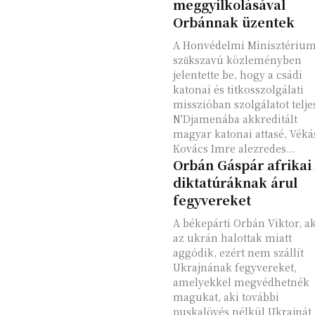
meggyilkolásával
Orbánnak üzentek
A Honvédelmi Minisztériu
szűkszavú közleményben
jelentette be, hogy a csádi
katonai és titkosszolgálati
misszióban szolgálatot teljes
N'Djamenába akkreditált
magyar katonai attasé, Véká
Kovács Imre alezredes...
Orbán Gáspár afrikai
diktatúráknak árul
fegyvereket
A békepárti Orbán Viktor, ak
az ukrán halottak miatt
aggódik, ezért nem szállít
Ukrajnának fegyvereket,
amelyekkel megvédhetnék
magukat, aki további
puskalövés nélkül Ukrajnát