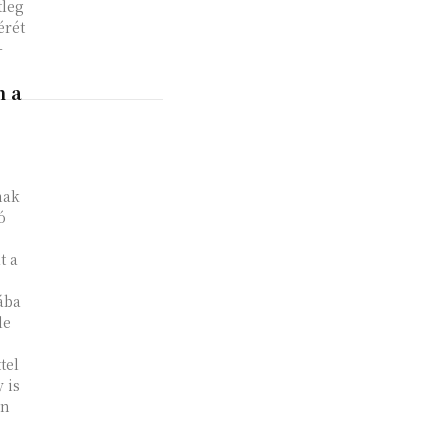
tleg
érét
-
n a
nak
ó
t a
ába
le
tel
 is
án