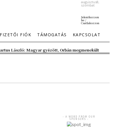
augusztus8,
szombat
Jelentkezzen
be /
Csatlakozzon
FIZETŐI FIÓK
TÁMOGATÁS
KAPCSOLAT
artus László: Magyar győzött, Orbán megmenekült
- A WORD FROM OUR
SPONSORS -