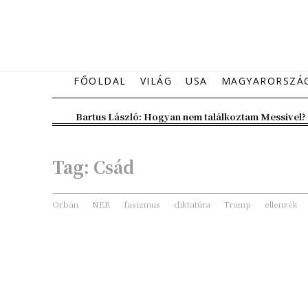
FŐOLDAL
VILÁG
USA
MAGYARORSZÁ
Bartus László: Hogyan nem találkoztam Messivel?
Tag:
Csád
Orbán
NER
fasizmus
diktatúra
Trump
ellenzék