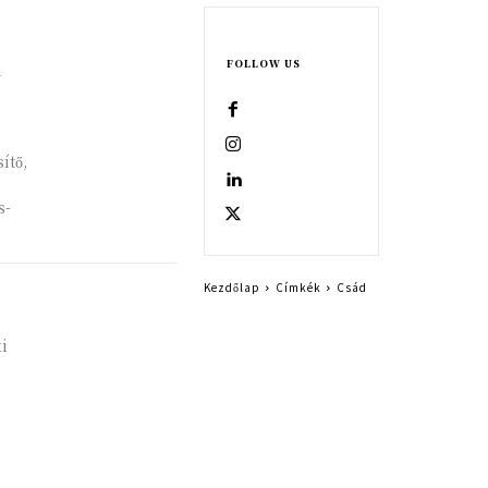
FOLLOW US
m
ítő,
s-
Kezdőlap
Címkék
Csád
i