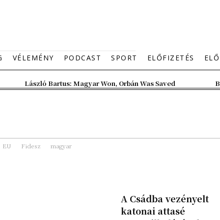
G
VÉLEMÉNY
PODCAST
SPORT
ELŐFIZETÉS
ELŐ
László Bartus: Magyar Won, Orbán Was Saved
B
EU
Fidesz
magyar
A Csádba vezényelt
katonai attasé