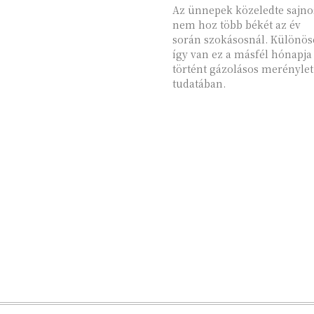
Az ünnepek közeledte sajno
nem hoz több békét az év
során szokásosnál. Különö
így van ez a másfél hónapja
történt gázolásos merénylet
tudatában.