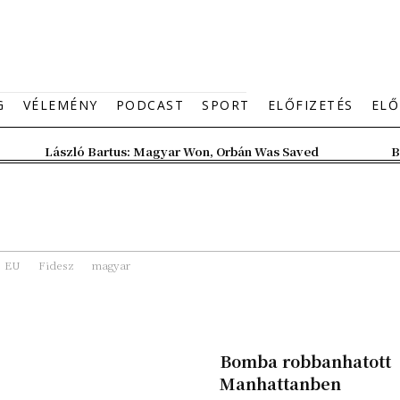
G
VÉLEMÉNY
PODCAST
SPORT
ELŐFIZETÉS
ELŐ
László Bartus: Magyar Won, Orbán Was Saved
B
EU
Fidesz
magyar
Bomba robbanhatott
Manhattanben