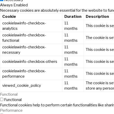
Always Enabled
Necessary cookies are absolutely essential for the website to func
Cookie
Duration
Description
cookielawinfo-checkbox-
11
This cookie is s
analytics
months
cookielawinfo-checkbox-
11
The cookie is se
functional
months
cookielawinfo-checkbox-
11
This cookie is s
necessary
months
11
cookielawinfo-checkbox-others
This cookie is s
months
cookielawinfo-checkbox-
11
This cookie is s
performance
months
11
The cookie is se
viewed_cookie_policy
months
store any person
Functional
Functional
Functional cookies help to perform certain functionalities like sha
Performance