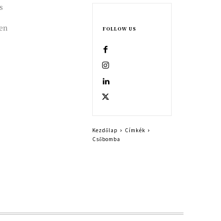
s
sen
FOLLOW US
Kezdőlap
Címkék
Csőbomba