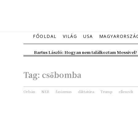
FŐOLDAL
VILÁG
USA
MAGYARORSZÁ
Bartus László: Hogyan nem találkoztam Messivel?
Tag:
csőbomba
Orbán
NER
fasizmus
diktatúra
Trump
ellenzék