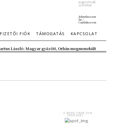
augusztus8,
szombat
Jelentkezzen
be /
Csatlakozzon
FIZETŐI FIÓK
TÁMOGATÁS
KAPCSOLAT
artus László: Magyar győzött, Orbán megmenekült
- A WORD FROM OUR
SPONSORS -