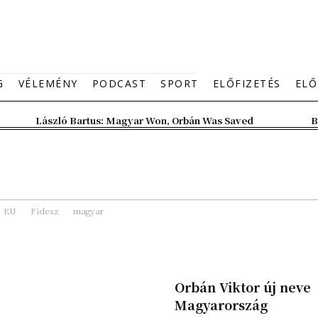
G
VÉLEMÉNY
PODCAST
SPORT
ELŐFIZETÉS
ELŐ
László Bartus: Magyar Won, Orbán Was Saved
B
EU
Fidesz
magyar
Orbán Viktor új neve
Magyarország