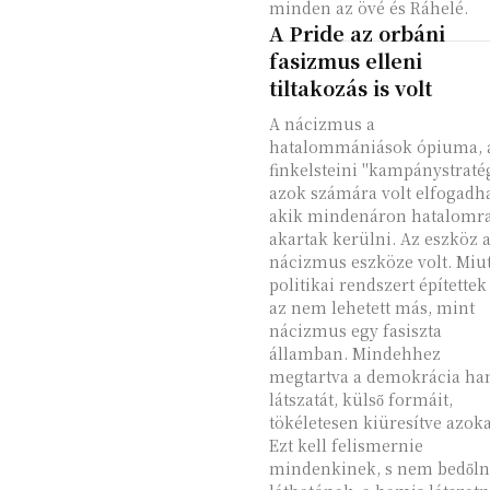
minden az övé és Ráhelé.
A Pride az orbáni
fasizmus elleni
tiltakozás is volt
A nácizmus a
hatalommániások ópiuma, 
finkelsteini "kampánystraté
azok számára volt elfogadha
akik mindenáron hatalomr
akartak kerülni. Az eszköz 
nácizmus eszköze volt. Miu
politikai rendszert építettek 
az nem lehetett más, mint
nácizmus egy fasiszta
államban. Mindehhez
megtartva a demokrácia ha
látszatát, külső formáit,
tökéletesen kiüresítve azoka
Ezt kell felismernie
mindenkinek, s nem bedőln