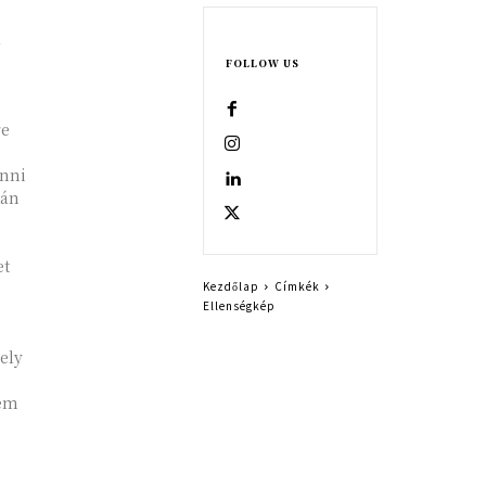
a
FOLLOW US
re
enni
tán
,
et
Kezdőlap
Címkék
Ellenségkép
ely
nem