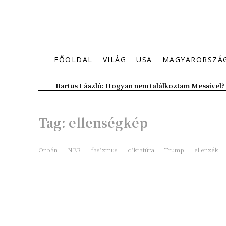
FŐOLDAL
VILÁG
USA
MAGYARORSZÁ
Bartus László: Hogyan nem találkoztam Messivel?
Tag:
ellenségkép
Orbán
NER
fasizmus
diktatúra
Trump
ellenzék