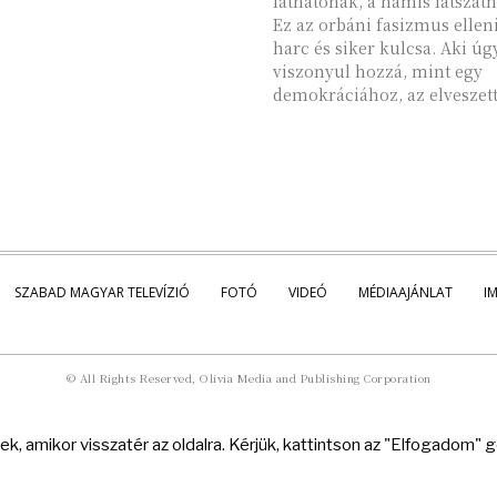
láthatónak, a hamis látszatn
Ez az orbáni fasizmus ellen
harc és siker kulcsa. Aki úg
viszonyul hozzá, mint egy
demokráciához, az elveszett
SZABAD MAGYAR TELEVÍZIÓ
FOTÓ
VIDEÓ
MÉDIAAJÁNLAT
I
© All Rights Reserved, Olivia Media and Publishing Corporation
k, amikor visszatér az oldalra. Kérjük, kattintson az "Elfogadom"