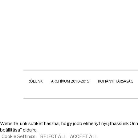
RÓLUNK
ARCHÍVUM 2010-2015
KOHÁNYI TÁRSASÁG
Website-unk sütiket használ, hogy jobb élményt nyújthassunk Önne
beállítása" oldalra.
Cookie Settings
REJECT ALL
ACCEPT ALL