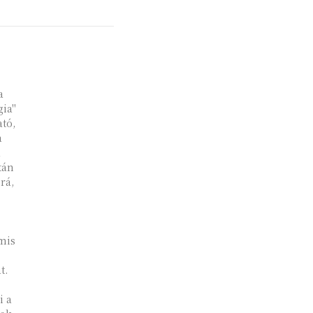
a
gia"
tó,
a
a
tán
rá,
mis
t.
i a