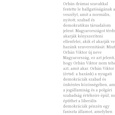
Orbán drámai szavakkal
festette le hallgatóságának 
veszélyt, amit a normális,
nyitott, szabad és
demokratikus társadalom
jelent. Magyarországot térd
akarják kényszeríteni
ellenfelei, akik el akarják v
hazánk szuverenitását. Miu
Orbán Viktor új neve
Magyarország, ez azt jelenti
hogy Orbán Viktor nem teh
azt, amit akar. Orbán Viktor
(értsd: a hazánk) a nyugati
demokráciák szabad és
önkéntes közösségében, am
a jogállamiság és a polgári
szabadság értékeire épül, 
éptíthet a liberális
demokráciák pénzén egy
fasiszta államot, amelyben