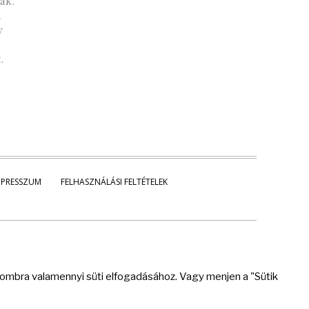
ak.
i
y
.
MPRESSZUM
FELHASZNÁLÁSI FELTÉTELEK
 gombra valamennyi süti elfogadásához. Vagy menjen a "Sütik