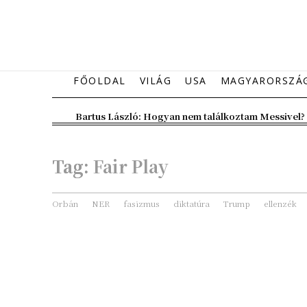
FŐOLDAL
VILÁG
USA
MAGYARORSZÁ
Bartus László: Hogyan nem találkoztam Messivel?
Tag:
Fair Play
Orbán
NER
fasizmus
diktatúra
Trump
ellenzék