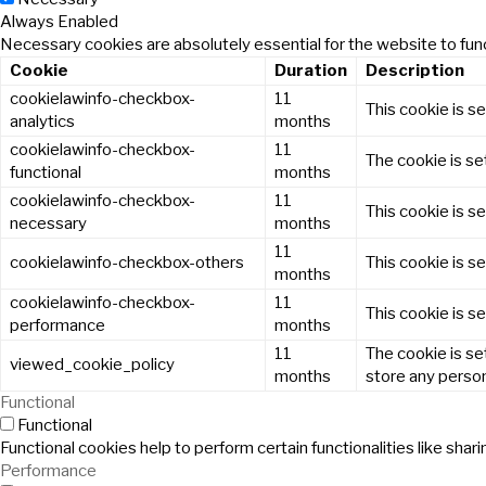
Always Enabled
Necessary cookies are absolutely essential for the website to func
Cookie
Duration
Description
cookielawinfo-checkbox-
11
This cookie is s
analytics
months
cookielawinfo-checkbox-
11
The cookie is se
functional
months
cookielawinfo-checkbox-
11
This cookie is s
necessary
months
11
cookielawinfo-checkbox-others
This cookie is s
months
cookielawinfo-checkbox-
11
This cookie is s
performance
months
11
The cookie is se
viewed_cookie_policy
months
store any person
Functional
Functional
Functional cookies help to perform certain functionalities like sha
Performance