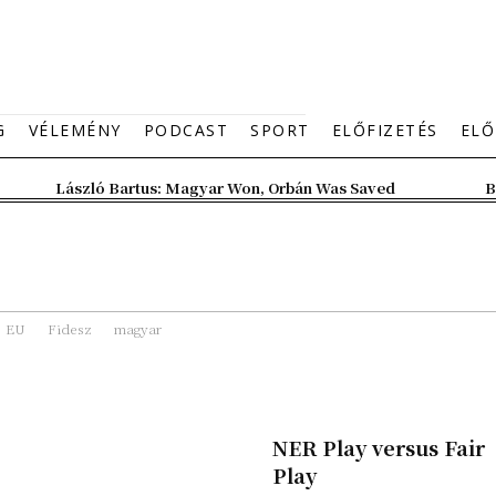
G
VÉLEMÉNY
PODCAST
SPORT
ELŐFIZETÉS
ELŐ
László Bartus: Magyar Won, Orbán Was Saved
B
EU
Fidesz
magyar
NER Play versus Fair
Play