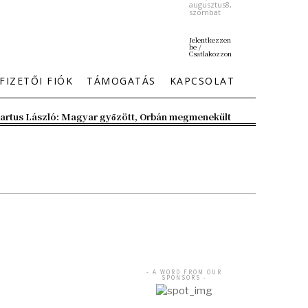
augusztus8,
szombat
Jelentkezzen
be /
Csatlakozzon
FIZETŐI FIÓK
TÁMOGATÁS
KAPCSOLAT
artus László: Magyar győzött, Orbán megmenekült
- A WORD FROM OUR
SPONSORS -