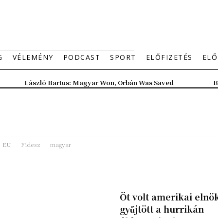
G
VÉLEMÉNY
PODCAST
SPORT
ELŐFIZETÉS
ELŐ
László Bartus: Magyar Won, Orbán Was Saved
B
EU
Fidesz
magyar
Öt volt amerikai elnö
gyűjtött a hurrikán