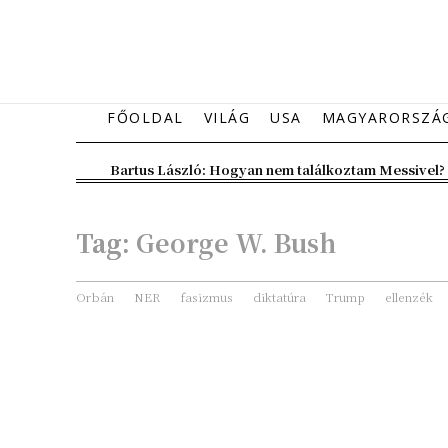
FŐOLDAL
VILÁG
USA
MAGYARORSZÁ
Bartus László: Hogyan nem találkoztam Messivel?
Tag:
George W. Bush
Orbán
NER
fasizmus
diktatúra
Trump
ellenzék