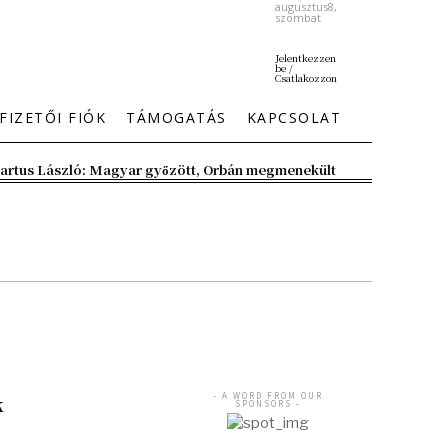
augusztus8,
szombat
Jelentkezzen
be /
Csatlakozzon
FIZETŐI FIÓK
TÁMOGATÁS
KAPCSOLAT
artus László: Magyar győzött, Orbán megmenekült
- A WORD FROM OUR
k
SPONSORS -