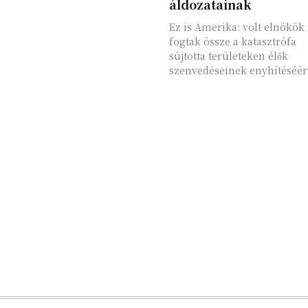
áldozatainak
Ez is Amerika: volt elnökök
fogtak össze a katasztrófa
sújtotta területeken élők
szenvedéseinek enyhítéséér