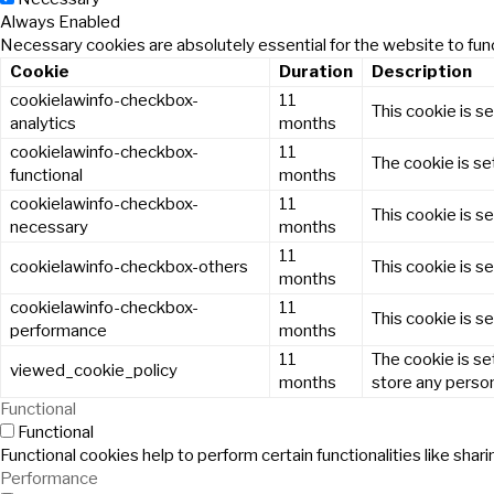
Always Enabled
Necessary cookies are absolutely essential for the website to func
Cookie
Duration
Description
cookielawinfo-checkbox-
11
This cookie is s
analytics
months
cookielawinfo-checkbox-
11
The cookie is se
functional
months
cookielawinfo-checkbox-
11
This cookie is s
necessary
months
11
cookielawinfo-checkbox-others
This cookie is s
months
cookielawinfo-checkbox-
11
This cookie is s
performance
months
11
The cookie is se
viewed_cookie_policy
months
store any person
Functional
Functional
Functional cookies help to perform certain functionalities like sha
Performance