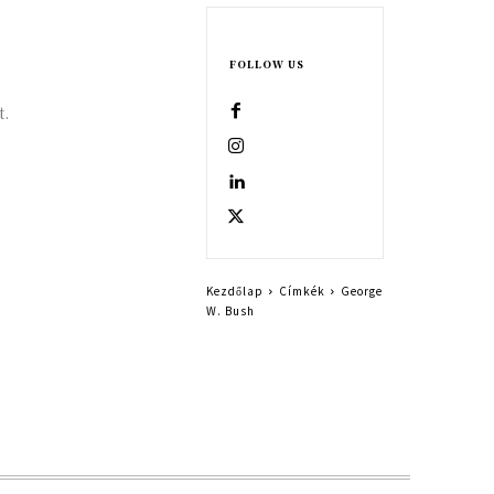
FOLLOW US
t.
Kezdőlap
Címkék
George
W. Bush