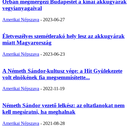
Orbán megmérgezi Budapestet a kínai akkugyárak
vegyianyagaival
Amerikai Népszava
-
2023-06-27
Életveszélyes szemétlerakó hely lesz az akkugyárak
miatt Magyarország
Amerikai Népszava
-
2023-06-23
A Németh Sándor-kultusz vége: a Hit Gyülekezete
volt elnökének fia megsemmisítette...
Amerikai Népszava
-
2022-11-19
Németh Sándor vezető lelkész: az oltatlanokat nem
kell megsiratni, ha meghalnak
Amerikai Népszava
-
2021-08-28