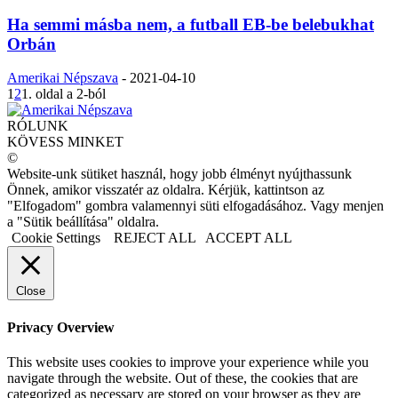
Ha semmi másba nem, a futball EB-be belebukhat
Orbán
Amerikai Népszava
-
2021-04-10
1
2
1. oldal a 2-ból
RÓLUNK
KÖVESS MINKET
©
Website-unk sütiket használ, hogy jobb élményt nyújthassunk
Önnek, amikor visszatér az oldalra. Kérjük, kattintson az
"Elfogadom" gombra valamennyi süti elfogadásához. Vagy menjen
a "Sütik beállítása" oldalra.
Cookie Settings
REJECT ALL
ACCEPT ALL
Close
Privacy Overview
This website uses cookies to improve your experience while you
navigate through the website. Out of these, the cookies that are
categorized as necessary are stored on your browser as they are