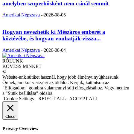
amelyben szuperhősként nem csinál semmit
Amerikai Népszava
-
2026-08-05
Hogyan nevezhetik ki Mészáros emberét a
köztévébe, és hogyan vonhatják vissza...
Amerikai Népszava
-
2026-08-04
RÓLUNK
KÖVESS MINKET
©
Website-unk sütiket használ, hogy jobb élményt nyújthassunk
Önnek, amikor visszatér az oldalra. Kérjük, kattintson az
"Elfogadom" gombra valamennyi süti elfogadásához. Vagy menjen
a "Sütik beállítása" oldalra.
Cookie Settings
REJECT ALL
ACCEPT ALL
Close
Privacy Overview