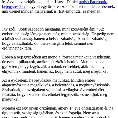
le. Azzal elveszítjük magunkat. Karsai Dániel
utolsó Facebook-
bejegyzésében
hagyott egy örökre szóló üzenetet minden embernek,
ami üzenet minden magyarnak is. Ezt elmondta, és meghalt.
Így szól: „Jobb szabadon meghalni, mint szolgaként élni.” Az
emberi méltóság lényege nem más, mint a szabadság. Ez pedig nem
a külső szabadság, hanem a belső szabadság. Annak szabadsága,
hogy választhatok, dönthetek magam felől, semmit nem
erőltethetnek rám.
Ebben a bejegyzésében azt mondja, forradalmainkat elveszítettük,
de ezek a pillanatok, amikre büszkék lehetünk. Mert nem az a
győzelem, hogy legyőzzük a nálunk erősebbet, akik fizikailag
elnyomnak mindent, hanem az, hogy nem adtuk meg magunkat.
Az a győzelem, ha legyőzzük magunkat. Minden ember
alaptermészete a megalkuvás, a beletörődés, a meghunyászkodás.
Szabadnak, de szolgaként születünk a világba. Az emberi élet
feladata, hogy ezt a természetünket legyőzzük, és ne adjuk meg
magunkat.
Mondja ezt egy olyan országnak, amely 14 éve önfeladásban él, ha
úgy tetszik, szolgaság igájában, és azt elfogadja. Nem az a
veszteség, amit fizikailag elveszít, hanem a méltóság. A szabadság