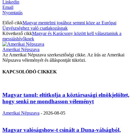
Linkedin
Email
Nyomtatás
Előző cikk
Magyar mentelmi jogához semmi köze az Európai
Ügyészséghez való csatlakozásnak
Következő cikk
Magyar és Karácsony között kell választaniuk a
messiáshívőknek
Amerikai Népszava
Az Amerikai Népszava szerkesztőségi cikke. Az írás az Amerikai
Népszava véleményét és álláspontját tükrözi.
KAPCSOLÓDÓ CIKKEK
Magyar tanul: eltitkolja a köztársasági elnökjelöltet,
hogy senki ne mondhasson véleményt
Amerikai Népszava
-
2026-08-05
Magyar valóságshow-t csinált a Duna-válságból,