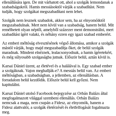
ellenállására igen. De mit várhatott ott, ahol a szolgák lemondanak a
szabadságukról. Hamis messiásoktól várják a szabadítást. Nem
tudják, hogy szolgákat megszabadítani nem lehet.
Szolgák nem lesznek szabadok, akkor sem, ha az elnyomóiktól
megszabadulnak. Mert nem kívül van a szabadság, hanem belül. Mit
remélhetett olyan néptől, amelyből százezer ment demonstrálni, mert
szabadítást ígért valaki, és néhány ezren egy igazi szabad emberért.
Az emberi méltóság elvesztésének végső állomása, amikor a szolgák
mástól várják, hogy majd megszabadítja őket, de belül szolgák
maradnak. Mindent elnéznek, lealacsonyodnak, a hamis ígéretekért,
és még súlyosabb szolgaságba jutnak. Először belül, aztán kívül is.
Karsai Dániel üzent, az életével és a halálával is. Egy szabad ember
a szolgáknak. Vajon meghallják-e? A messiás belül van. Az emberi
méltóságban, a szabadságban, a jellemben, az ellenállásban. A
forradalom belül kezdődik. Először belül kell győzni. Nem
kapitulálni.
Karsai Dániel utolsó Facebook-bejegyzése az Orbán Balázs által
megfogalmazott világgal szembeni ellenállás. Orbán Balázs
nemcsak a maga, nem csupán a Fidesz, az elnyomók, hanem a
Fidesz alattvalói, a szolgák életérzését és életfelfogását fogalmazta
meg.