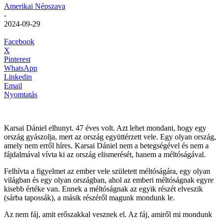
Amerikai Népszava
-
2024-09-29
Facebook
X
Pinterest
WhatsApp
Linkedin
Email
Nyomtatás
Karsai Dániel elhunyt. 47 éves volt. Azt lehet mondani, hogy egy
ország gyászolja, mert az ország együttérzett vele. Egy olyan ország,
amely nem erről híres. Karsai Dániel nem a betegségével és nem a
fájdalmával vívta ki az ország elismerését, hanem a méltóságával.
Felhívta a figyelmet az ember vele született méltóságára, egy olyan
világban és egy olyan országban, ahol az emberi méltóságnak egyre
kisebb értéke van. Ennek a méltóságnak az egyik részét elveszik
(sárba tapossák), a másik részéről magunk mondunk le.
Az nem fáj, amit erőszakkal vesznek el. Az fáj, amiről mi mondunk