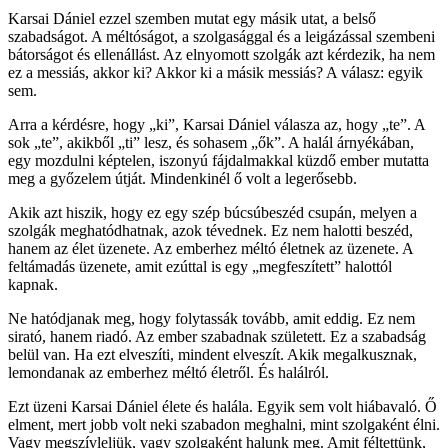
Karsai Dániel ezzel szemben mutat egy másik utat, a belső
szabadságot. A méltóságot, a szolgasággal és a leigázással szembeni
bátorságot és ellenállást. Az elnyomott szolgák azt kérdezik, ha nem
ez a messiás, akkor ki? Akkor ki a másik messiás? A válasz: egyik
sem.
Arra a kérdésre, hogy „ki”, Karsai Dániel válasza az, hogy „te”. A
sok „te”, akikből „ti” lesz, és sohasem „ők”. A halál árnyékában,
egy mozdulni képtelen, iszonyú fájdalmakkal küzdő ember mutatta
meg a győzelem útját. Mindenkinél ő volt a legerősebb.
Akik azt hiszik, hogy ez egy szép búcsúbeszéd csupán, melyen a
szolgák meghatódhatnak, azok tévednek. Ez nem halotti beszéd,
hanem az élet üzenete. Az emberhez méltó életnek az üzenete. A
feltámadás üzenete, amit ezúttal is egy „megfeszített” halottól
kapnak.
Ne hatódjanak meg, hogy folytassák tovább, amit eddig. Ez nem
sirató, hanem riadó. Az ember szabadnak született. Ez a szabadság
belül van. Ha ezt elveszíti, mindent elveszít. Akik megalkusznak,
lemondanak az emberhez méltó életről. És halálról.
Ezt üzeni Karsai Dániel élete és halála. Egyik sem volt hiábavaló. Ő
elment, mert jobb volt neki szabadon meghalni, mint szolgaként élni.
Vagy megszívleljük, vagy szolgaként halunk meg. Amit féltettünk,