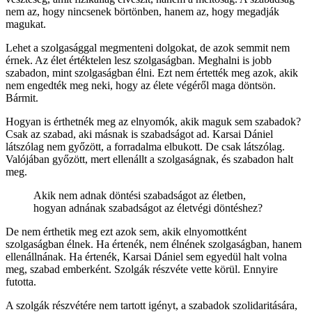
nem az, hogy nincsenek börtönben, hanem az, hogy megadják
magukat.
Lehet a szolgasággal megmenteni dolgokat, de azok semmit nem
érnek. Az élet értéktelen lesz szolgaságban. Meghalni is jobb
szabadon, mint szolgaságban élni. Ezt nem értették meg azok, akik
nem engedték meg neki, hogy az élete végéről maga döntsön.
Bármit.
Hogyan is érthetnék meg az elnyomók, akik maguk sem szabadok?
Csak az szabad, aki másnak is szabadságot ad. Karsai Dániel
látszólag nem győzött, a forradalma elbukott. De csak látszólag.
Valójában győzött, mert ellenállt a szolgaságnak, és szabadon halt
meg.
Akik nem adnak döntési szabadságot az életben,
hogyan adnának szabadságot az életvégi döntéshez?
De nem érthetik meg ezt azok sem, akik elnyomottként
szolgaságban élnek. Ha értenék, nem élnének szolgaságban, hanem
ellenállnának. Ha értenék, Karsai Dániel sem egyedül halt volna
meg, szabad emberként. Szolgák részvéte vette körül. Ennyire
futotta.
A szolgák részvétére nem tartott igényt, a szabadok szolidaritására,