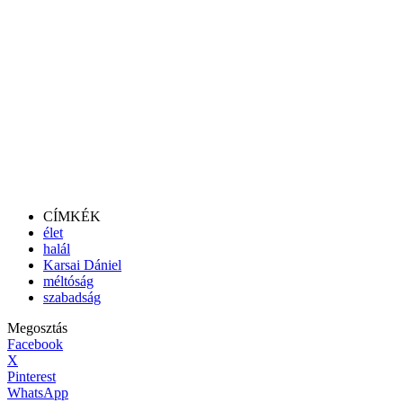
CÍMKÉK
élet
halál
Karsai Dániel
méltóság
szabadság
Megosztás
Facebook
X
Pinterest
WhatsApp