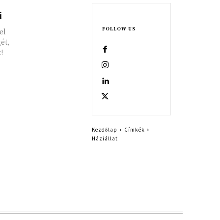
i
FOLLOW US
el
ét,
!
Kezdőlap
Címkék
Háziállat