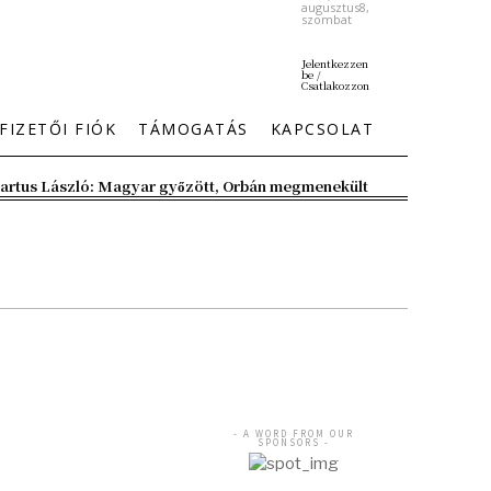
augusztus8,
szombat
Jelentkezzen
be /
Csatlakozzon
FIZETŐI FIÓK
TÁMOGATÁS
KAPCSOLAT
artus László: Magyar győzött, Orbán megmenekült
- A WORD FROM OUR
SPONSORS -