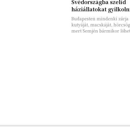
Svédországba szelíd
háziállatokat gyilkoln
Budapesten mindenki zárja 
kutyáját, macskáját, hörcsög
mert Semjén bármikor lőhet