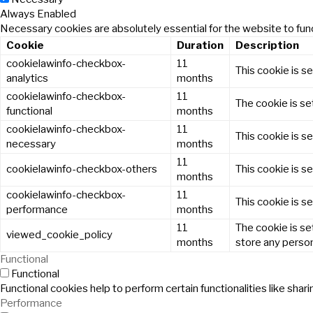
Always Enabled
Necessary cookies are absolutely essential for the website to func
Cookie
Duration
Description
cookielawinfo-checkbox-
11
This cookie is s
analytics
months
cookielawinfo-checkbox-
11
The cookie is se
functional
months
cookielawinfo-checkbox-
11
This cookie is s
necessary
months
11
cookielawinfo-checkbox-others
This cookie is s
months
cookielawinfo-checkbox-
11
This cookie is s
performance
months
11
The cookie is se
viewed_cookie_policy
months
store any person
Functional
Functional
Functional cookies help to perform certain functionalities like sha
Performance