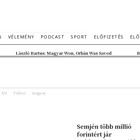
G
VÉLEMÉNY
PODCAST
SPORT
ELŐFIZETÉS
ELŐ
László Bartus: Magyar Won, Orbán Was Saved
B
EU
Fidesz
magyar
Semjén több millió
forintért jár