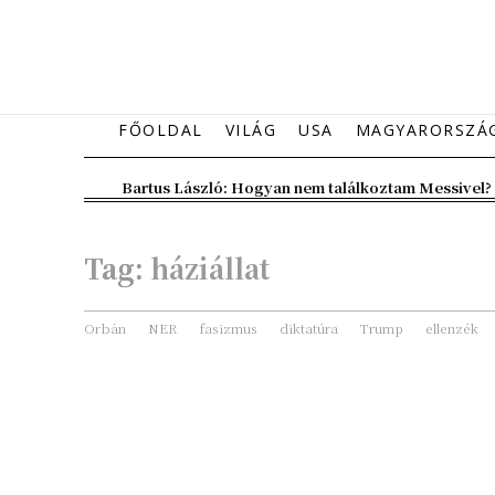
FŐOLDAL
VILÁG
USA
MAGYARORSZÁ
Bartus László: Hogyan nem találkoztam Messivel?
Tag:
háziállat
Orbán
NER
fasizmus
diktatúra
Trump
ellenzék