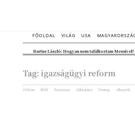
FŐOLDAL
VILÁG
USA
MAGYARORSZÁ
Bartus László: Hogyan nem találkoztam Messivel?
Tag:
igazságügyi reform
Orbán
NER
fasizmus
diktatúra
Trump
ellenzék