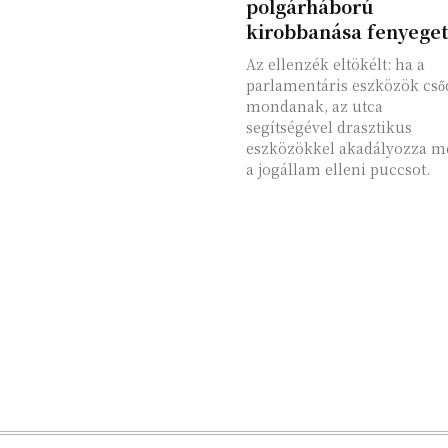
polgárháború
kirobbanása fenyeget
Az ellenzék eltökélt: ha a
parlamentáris eszközök cső
mondanak, az utca
segítségével drasztikus
eszközökkel akadályozza m
a jogállam elleni puccsot.