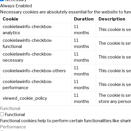
Always Enabled
Necessary cookies are absolutely essential for the website to func
Cookie
Duration
Description
cookielawinfo-checkbox-
11
This cookie is s
analytics
months
cookielawinfo-checkbox-
11
The cookie is se
functional
months
cookielawinfo-checkbox-
11
This cookie is s
necessary
months
11
cookielawinfo-checkbox-others
This cookie is s
months
cookielawinfo-checkbox-
11
This cookie is s
performance
months
11
The cookie is se
viewed_cookie_policy
months
store any person
Functional
Functional
Functional cookies help to perform certain functionalities like sha
Performance