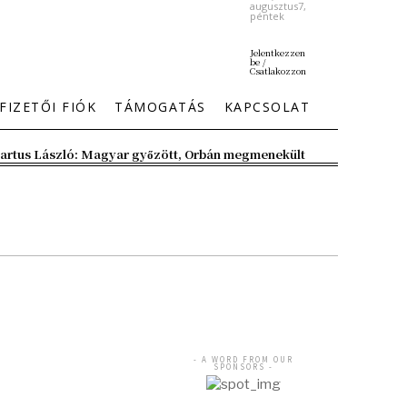
augusztus7,
péntek
Jelentkezzen
be /
Csatlakozzon
FIZETŐI FIÓK
TÁMOGATÁS
KAPCSOLAT
artus László: Magyar győzött, Orbán megmenekült
- A WORD FROM OUR
SPONSORS -