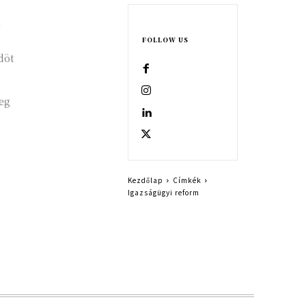
FOLLOW US
döt
eg
Kezdőlap
Címkék
Igazságügyi reform