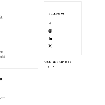
FOLLOW US
t,
en
enlő
Kezdőlap
Címkék
Illegitim
 a
ott