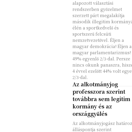
alapozott választási
rendszerben győzelmet
szerzett párt megalakítja
második illegitim kormányá
élén a sportkedvelő és
sportszerű felcsúti
nemzetvezetővel. Éljen a
magyar demokrácia! Éljen a
magyar parlamentarizmus!
49% egyenlő 2/3-dal. Persze
nincs okunk panaszra, hisz
4 évvel ezelőtt 44% volt egy
2/3-dal.
Az alkotmányjog
professzora szerint
továbbra sem legitim
kormány és az
országgyűlés
Az alkotmányjogász határoz
álláspontja szerint