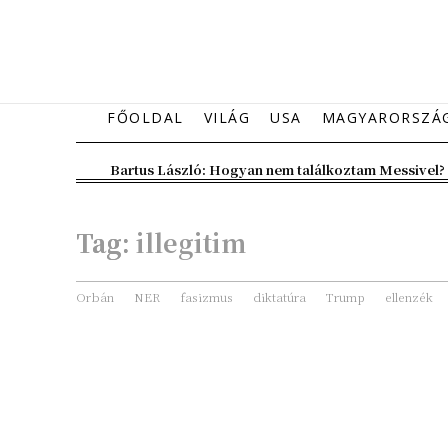
FŐOLDAL
VILÁG
USA
MAGYARORSZÁ
Bartus László: Hogyan nem találkoztam Messivel?
Tag:
illegitim
Orbán
NER
fasizmus
diktatúra
Trump
ellenzék