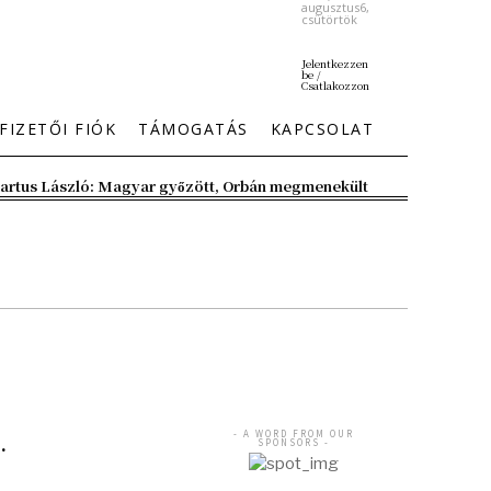
augusztus6,
csütörtök
Jelentkezzen
be /
Csatlakozzon
FIZETŐI FIÓK
TÁMOGATÁS
KAPCSOLAT
artus László: Magyar győzött, Orbán megmenekült
- A WORD FROM OUR
.
SPONSORS -