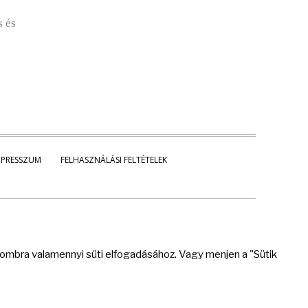
s és
MPRESSZUM
FELHASZNÁLÁSI FELTÉTELEK
 gombra valamennyi süti elfogadásához. Vagy menjen a "Sütik