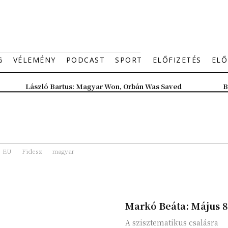
G
VÉLEMÉNY
PODCAST
SPORT
ELŐFIZETÉS
ELŐ
László Bartus: Magyar Won, Orbán Was Saved
B
EU
Fidesz
magyar
Markó Beáta: Május 8
A szisztematikus csalásra