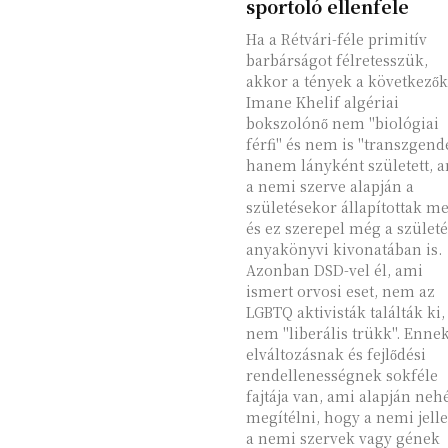
sportoló ellenfele
Ha a Rétvári-féle primitív
barbárságot félretesszük,
akkor a tények a következők
Imane Khelif algériai
bokszolónő nem "biológiai
férfi" és nem is "transzgende
hanem lányként született, a
a nemi szerve alapján a
születésekor állapítottak me
és ez szerepel még a születé
anyakönyvi kivonatában is.
Azonban DSD-vel él, ami
ismert orvosi eset, nem az
LGBTQ aktivisták találták ki,
nem "liberális trükk". Enne
elváltozásnak és fejlődési
rendellenességnek sokféle
fajtája van, ami alapján neh
megítélni, hogy a nemi jell
a nemi szervek vagy gének