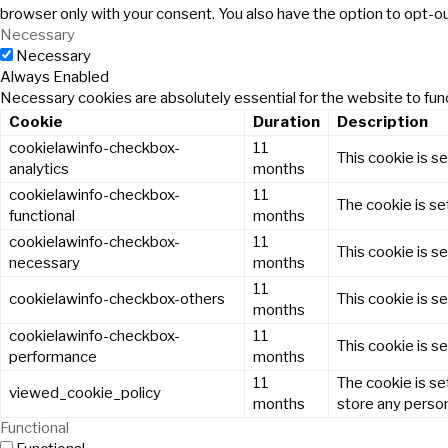
browser only with your consent. You also have the option to opt-o
Necessary
Necessary
Always Enabled
Necessary cookies are absolutely essential for the website to func
Cookie
Duration
Description
cookielawinfo-checkbox-
11
This cookie is s
analytics
months
cookielawinfo-checkbox-
11
The cookie is se
functional
months
cookielawinfo-checkbox-
11
This cookie is s
necessary
months
11
cookielawinfo-checkbox-others
This cookie is s
months
cookielawinfo-checkbox-
11
This cookie is s
performance
months
11
The cookie is se
viewed_cookie_policy
months
store any person
Functional