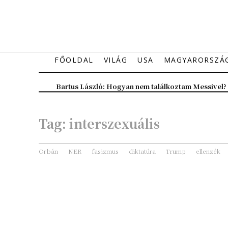
FŐOLDAL
VILÁG
USA
MAGYARORSZÁ
Bartus László: Hogyan nem találkoztam Messivel?
Tag:
interszexuális
Orbán
NER
fasizmus
diktatúra
Trump
ellenzék