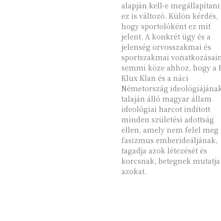
alapján kell-e megállapítani,
ez is változó. Külön kérdés,
hogy sportolóként ez mit
jelent. A konkrét ügy és a
jelenség orvosszakmai és
sportszakmai vonatkozásai
semmi köze ahhoz, hogy a 
Klux Klan és a náci
Németország ideológiájána
talaján álló magyar állam
ideológiai harcot indított
minden születési adottság
ellen, amely nem felel meg 
fasizmus emberideáljának,
tagadja azok létezését és
korcsnak, betegnek mutatja
azokat.