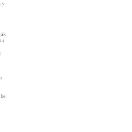
 s
nak
Ku
k
a
 be