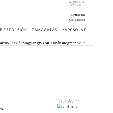
augusztus8,
szombat
Jelentkezzen
be /
Csatlakozzon
FIZETŐI FIÓK
TÁMOGATÁS
KAPCSOLAT
artus László: Magyar győzött, Orbán megmenekült
- A WORD FROM OUR
SPONSORS -
ex