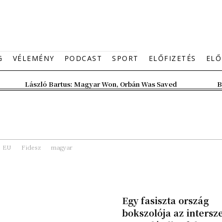
G
VÉLEMÉNY
PODCAST
SPORT
ELŐFIZETÉS
ELŐ
László Bartus: Magyar Won, Orbán Was Saved
B
EU
Fidesz
magyar
Egy fasiszta ország
bokszolója az intersz