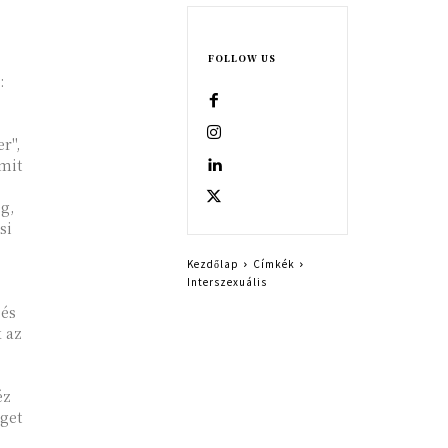
FOLLOW US
:
r",
mit
g,
si
Kezdőlap
Címkék
Interszexuális
 és
k az
éz
eget