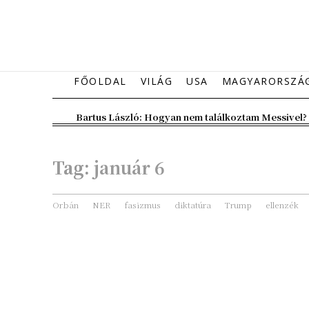
FŐOLDAL
VILÁG
USA
MAGYARORSZÁ
Bartus László: Hogyan nem találkoztam Messivel?
Tag:
január 6
Orbán
NER
fasizmus
diktatúra
Trump
ellenzék