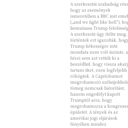
A szerkesztői szabadság rész
hogy az események
ismeretében a BBC mit emel
(„and we fight like hell”), h
bemutassa Trump felelősség
A szerkesztő úgy ítélte meg, 
történtek ezt igazolták, hog
Trump békességre intő
mondata nem volt őszinte, a
hívei sem azt vették ki a
beszédből, hogy vissza akarj
tartani őket, ezen legfeljebb
röhögtek. A Capitoliumot
megrohamozó szélsőjobbold
tömeg nemcsak bátorítást,
hanem engedélyt kapott
Trumptól arra, hogy
megrohamozza a kongress
épületét. A tények és az
amerikai jogi eljárások
fényében mindez