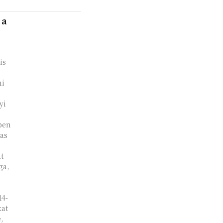
 a
is
i
mi
yi
ben
-as
t
ga,
14-
kat
,