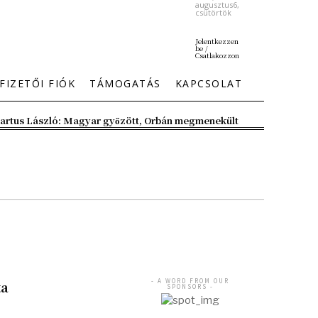
augusztus6,
csütörtök
Jelentkezzen
be /
Csatlakozzon
FIZETŐI FIÓK
TÁMOGATÁS
KAPCSOLAT
artus László: Magyar győzött, Orbán megmenekült
- A WORD FROM OUR
ta
SPONSORS -