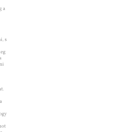
g a
i, s
meg
s
ni
t.
a
mot