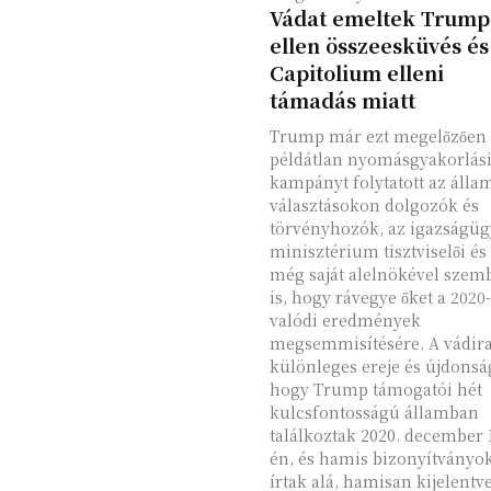
Vádat emeltek Trump
ellen összeesküvés és
Capitolium elleni
támadás miatt
Trump már ezt megelőzően 
példátlan nyomásgyakorlás
kampányt folytatott az álla
választásokon dolgozók és
törvényhozók, az igazságüg
minisztérium tisztviselői és
még saját alelnökével szem
is, hogy rávegye őket a 2020
valódi eredmények
megsemmisítésére. A vádira
különleges ereje és újdonsá
hogy Trump támogatói hét
kulcsfontosságú államban
találkoztak 2020. december 
én, és hamis bizonyítványo
írtak alá, hamisan kijelentve