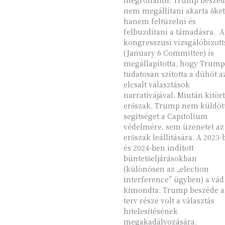
megrohanni. Trump beszéd
nem megállítani akarta őket
hanem feltüzelni és
felbuzdítani a támadásra. A
kongresszusi vizsgálóbizott
(January 6 Committee) is
megállapította, hogy Trump
tudatosan szította a dühöt a
elcsalt választások
narratívájával. Miután kitört az
erőszak, Trump nem küldöt
segítséget a Capitolium
védelmére, sem üzenetet az
erőszak leállítására. A 2023
és 2024-ben indított
büntetőeljárásokban
(különösen az „election
interference” ügyben) a vád 
kimondta: Trump beszéde a
terv része volt a választás
hitelesítésének
megakadályozására.