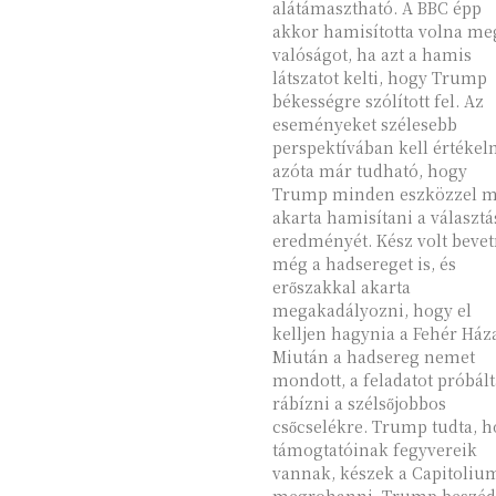
alátámasztható. A BBC épp
akkor hamisította volna me
valóságot, ha azt a hamis
látszatot kelti, hogy Trump
békességre szólított fel. Az
eseményeket szélesebb
perspektívában kell értékeln
azóta már tudható, hogy
Trump minden eszközzel 
akarta hamisítani a választá
eredményét. Kész volt bevet
még a hadsereget is, és
erőszakkal akarta
megakadályozni, hogy el
kelljen hagynia a Fehér Háza
Miután a hadsereg nemet
mondott, a feladatot próbált
rábízni a szélsőjobbos
csőcselékre. Trump tudta, hogy
támogtatóinak fegyvereik
vannak, készek a Capitoliu