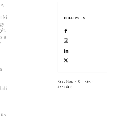
e,
t ki
FOLLOW US
ogy
ét.
s a
y
a
Kezdőlap
Címkék
Január 6
ali
zus