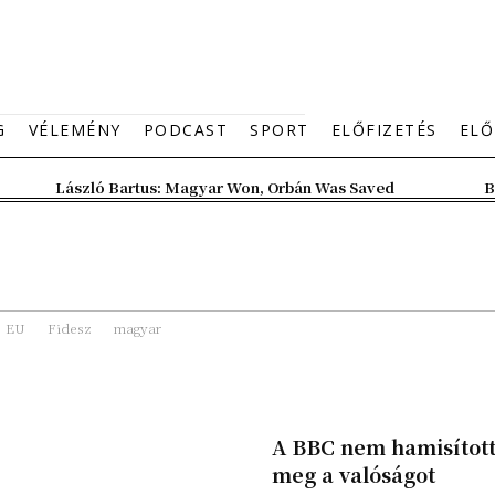
G
VÉLEMÉNY
PODCAST
SPORT
ELŐFIZETÉS
ELŐ
László Bartus: Magyar Won, Orbán Was Saved
B
EU
Fidesz
magyar
A BBC nem hamisítot
meg a valóságot