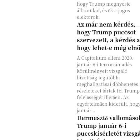
hogy Trump megnyerte
államukat, és ők a jogos
elektorok.
Az már nem kérdés,
hogy Trump puccsot
szervezett, a kérdés a
hogy lehet-e még eln
A Capitolium elleni 2020.
január 6-i terrortámadás
körülményeit vizsgáló
bizottság legutóbbi
meghallgatásai döbbenetes
részleteket tártak fel Trump
felelősségét illetően. Az
egyértelműen kiderült, hog
január...
Dermesztő vallomáso
Trump január 6-i
puccskísérletét vizsg