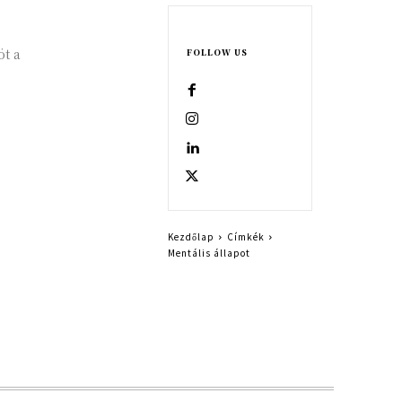
öt a
FOLLOW US
Kezdőlap
Címkék
Mentális állapot