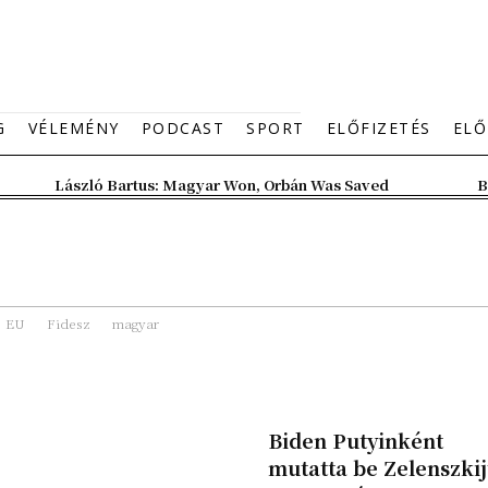
G
VÉLEMÉNY
PODCAST
SPORT
ELŐFIZETÉS
ELŐ
László Bartus: Magyar Won, Orbán Was Saved
B
EU
Fidesz
magyar
Biden Putyinként
mutatta be Zelenszkij