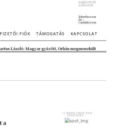
augusztus6,
csütörtök
Jelentkezzen
be /
Csatlakozzon
FIZETŐI FIÓK
TÁMOGATÁS
KAPCSOLAT
artus László: Magyar győzött, Orbán megmenekült
- A WORD FROM OUR
SPONSORS -
t a