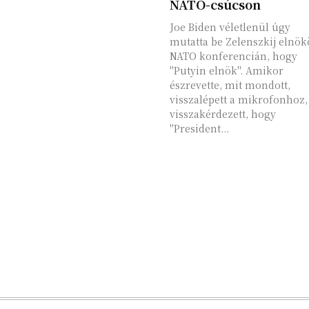
NATO-csúcson
Joe Biden véletlenül úgy
mutatta be Zelenszkij elnök
NATO konferencián, hogy
"Putyin elnök". Amikor
észrevette, mit mondott,
visszalépett a mikrofonhoz,
visszakérdezett, hogy
"President...