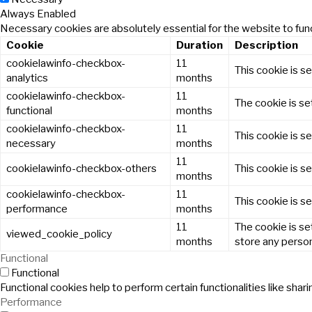
Always Enabled
Necessary cookies are absolutely essential for the website to func
Cookie
Duration
Description
cookielawinfo-checkbox-
11
This cookie is s
analytics
months
cookielawinfo-checkbox-
11
The cookie is se
functional
months
cookielawinfo-checkbox-
11
This cookie is s
necessary
months
11
cookielawinfo-checkbox-others
This cookie is s
months
cookielawinfo-checkbox-
11
This cookie is s
performance
months
11
The cookie is se
viewed_cookie_policy
months
store any person
Functional
Functional
Functional cookies help to perform certain functionalities like sha
Performance