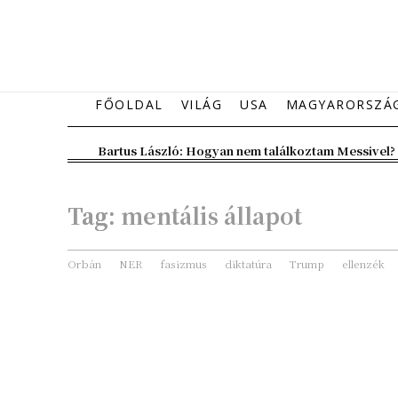
FŐOLDAL
VILÁG
USA
MAGYARORSZÁ
Bartus László: Hogyan nem találkoztam Messivel?
Tag:
mentális állapot
Orbán
NER
fasizmus
diktatúra
Trump
ellenzék