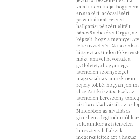
Jézusról beszélnének. Ha
valaki nem tudja, hogy nem
erőszakért, adócsalásért,
prostituáltnak fizetett
hallgatási pénzért elítélt
bűnöző a dicséret tárgya, az 
képzeli, hogy a mennyei At
tette tiszteletét. Aki azonban
látta ezt az undorító keresz
mázt, amivel bevonták a
gyűlöletet, ahogyan egy
istentelen szörnyeteget
magasztalnak, annak nem
rejtély többé, hogyan jön m
el az Antikrisztus. Ezek az
istentelen keresztény töme
tárt karokkal várják az ördö
Mindebben az álvallásos
giccsben a legundorítóbb a
volt, amikor az istentelen
keresztény lelkészek
megerősítették azt a hazug