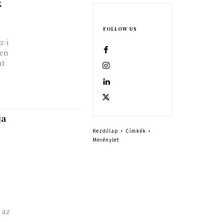
k
FOLLOW US
z-i
yen
nt
ja
Kezdőlap
Címkék
Merénylet
 az