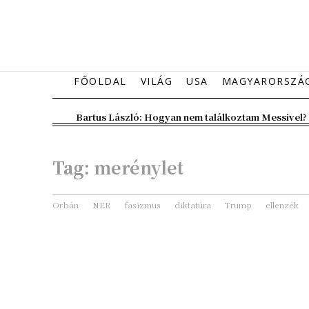
FŐOLDAL
VILÁG
USA
MAGYARORSZÁ
Bartus László: Hogyan nem találkoztam Messivel?
Tag:
merénylet
Orbán
NER
fasizmus
diktatúra
Trump
ellenzék