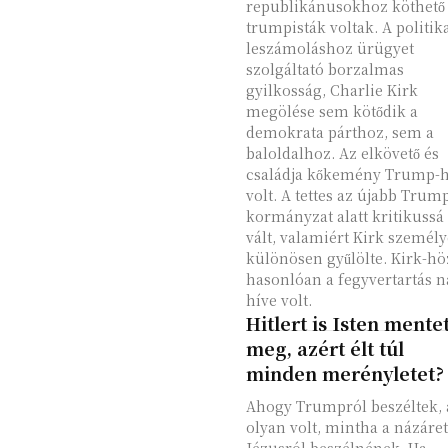
republikánusokhoz köthető
trumpisták voltak. A politikai
leszámoláshoz ürügyet
szolgáltató borzalmas
gyilkosság, Charlie Kirk
megölése sem kötődik a
demokrata párthoz, sem a
baloldalhoz. Az elkövető és
családja kőkemény Trump-h
volt. A tettes az újabb Trum
kormányzat alatt kritikussá
vált, valamiért Kirk személy
különösen gyűlölte. Kirk-hö
hasonlóan a fegyvertartás 
híve volt.
Hitlert is Isten mente
meg, azért élt túl
minden merényletet?
Ahogy Trumpról beszéltek, 
olyan volt, mintha a názáret