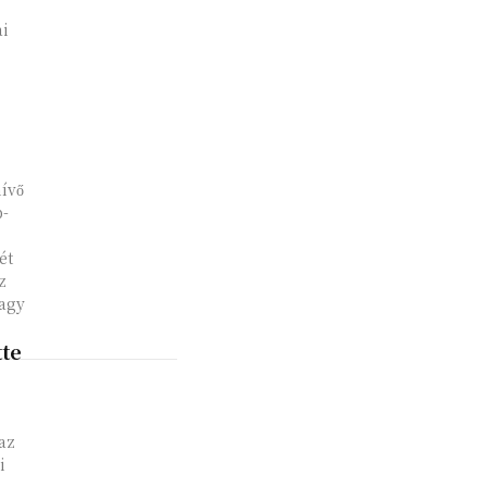
ívő
p-
ét
z
nagy
tte
az
i