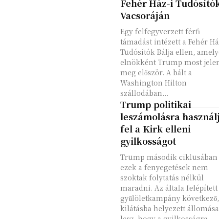
Fehér Ház-i Tudósító
Vacsoráján
Egy felfegyverzett férfi
támadást intézett a Fehér Há
Tudósítók Bálja ellen, amel
elnökként Trump most jele
meg először. A bált a
Washington Hilton
szállodában...
Trump politikai
leszámolásra használ
fel a Kirk elleni
gyilkosságot
Trump második ciklusában
ezek a fenyegetések nem
szoktak folytatás nélkül
maradni. Az általa felépített
gyűlöletkampány következő,
kilátásba helyezett állomása
lesz, hogy a gyilkosságra