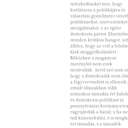
intézkedéseket tesz, hogy
korlátozza a politikájára és
választási győzelmére veszé
politikusokat, szervezeteket
mozgalmakat, s az egész
demokrata pártot. Elnémíts
minden kritikus hangot, azt
állítva, hogy az volt a felelős
Kirk meggyilkolásáért.
Miközben a magányos
merénylőt nem ezek
motiválták. Arról szó sem esik,
hogy a demokraták nem öln
a fegyverviselést is ellenzik
emúlt időszakban több
erőszakos támadás ért balol
és demokrata politikust (a
pennsylvániai kormányzór
rágyújtották a házát, s ha n
tud kimenekülni, ő is megh
ért támadás, s a támadók