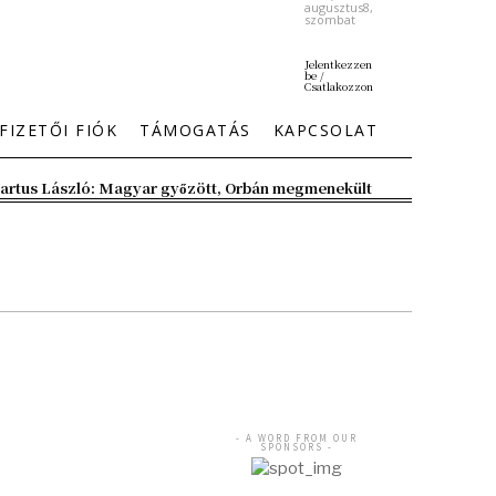
augusztus8,
szombat
Jelentkezzen
be /
Csatlakozzon
FIZETŐI FIÓK
TÁMOGATÁS
KAPCSOLAT
artus László: Magyar győzött, Orbán megmenekült
- A WORD FROM OUR
SPONSORS -