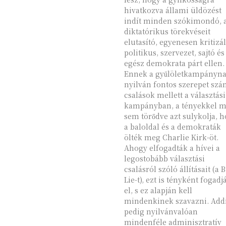
hivatkozva állami üldözést
indít minden szókimondó, 
diktatórikus törekvéseit
elutasító, egyenesen kritizá
politikus, szervezet, sajtó és
egész demokrata párt ellen.
Ennek a gyűlöletkampányn
nyilván fontos szerepet szá
csalások mellett a választási
kampányban, a tényekkel m
sem törődve azt sulykolja, 
a baloldal és a demokraták
ölték meg Charlie Kirk-öt.
Ahogy elfogadták a hívei a
legostobább választási
csalásról szóló állításait (a B
Lie-t), ezt is tényként fogadj
el, s ez alapján kell
mindenkinek szavazni. Addig
pedig nyilvánvalóan
mindenféle adminisztratív