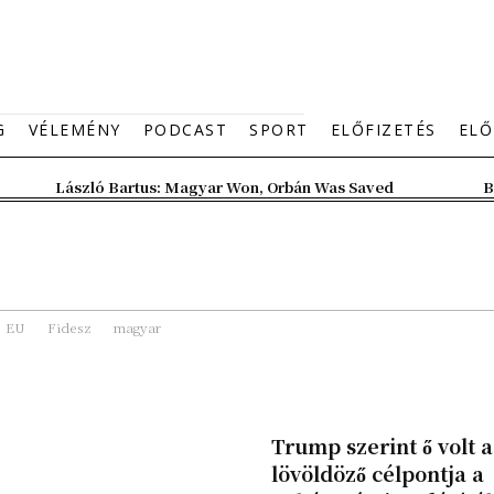
G
VÉLEMÉNY
PODCAST
SPORT
ELŐFIZETÉS
ELŐ
László Bartus: Magyar Won, Orbán Was Saved
B
EU
Fidesz
magyar
Trump szerint ő volt a
lövöldöző célpontja a