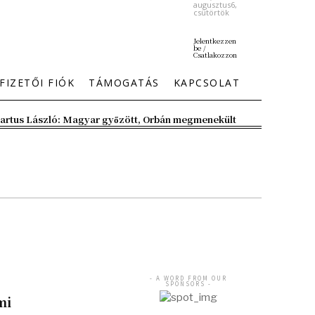
augusztus6,
csütörtök
Jelentkezzen
be /
Csatlakozzon
FIZETŐI FIÓK
TÁMOGATÁS
KAPCSOLAT
artus László: Magyar győzött, Orbán megmenekült
- A WORD FROM OUR
SPONSORS -
mi