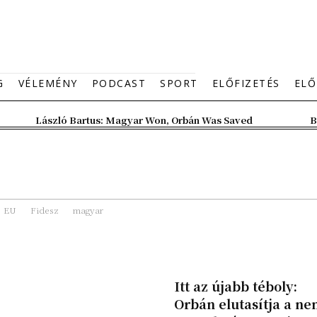
G
VÉLEMÉNY
PODCAST
SPORT
ELŐFIZETÉS
ELŐ
László Bartus: Magyar Won, Orbán Was Saved
B
EU
Fidesz
magyar
Itt az újabb téboly:
Orbán elutasítja a ne