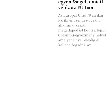
egyenlőséget, emiatt
vétóz az EU-ban
Az Európai Unió 79 afrikai,
karibi és csendes-óceáni
állammal készül
megállapodást kötni a lejárt
Cotontou-egyezmény helyet
amelyet a nyár elejéig el
kellene fogadni. Az...