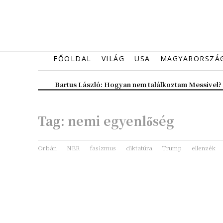
FŐOLDAL
VILÁG
USA
MAGYARORSZÁ
Bartus László: Hogyan nem találkoztam Messivel?
Tag:
nemi egyenlőség
Orbán
NER
fasizmus
diktatúra
Trump
ellenzék