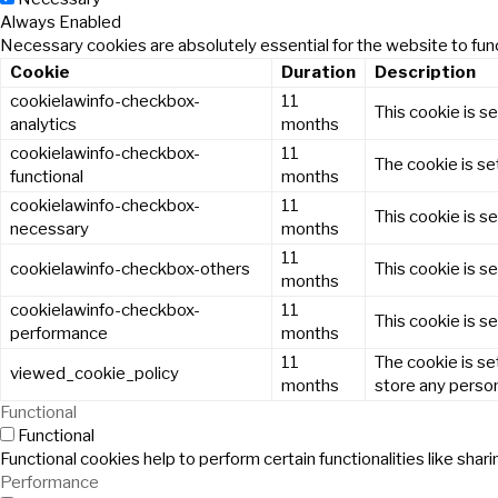
Always Enabled
Necessary cookies are absolutely essential for the website to func
Cookie
Duration
Description
cookielawinfo-checkbox-
11
This cookie is s
analytics
months
cookielawinfo-checkbox-
11
The cookie is se
functional
months
cookielawinfo-checkbox-
11
This cookie is s
necessary
months
11
cookielawinfo-checkbox-others
This cookie is s
months
cookielawinfo-checkbox-
11
This cookie is s
performance
months
11
The cookie is se
viewed_cookie_policy
months
store any person
Functional
Functional
Functional cookies help to perform certain functionalities like sha
Performance