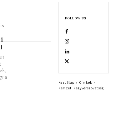
FOLLOW US
is
i
l
ot
t
ek,
gy a
Kezdőlap
Címkék
Nemzeti Fegyverszövetség