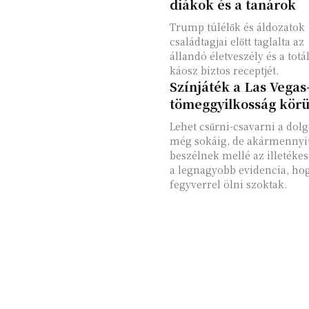
diákok és a tanárok
Trump túlélők és áldozatok
családtagjai előtt taglalta az
állandó életveszély és a totál
káosz biztos receptjét.
Színjáték a Las Vegas-
tömeggyilkosság körü
Lehet csűrni-csavarni a dolg
még sokáig, de akármennyi
beszélnek mellé az illetékes
a legnagyobb evidencia, ho
fegyverrel ölni szoktak.