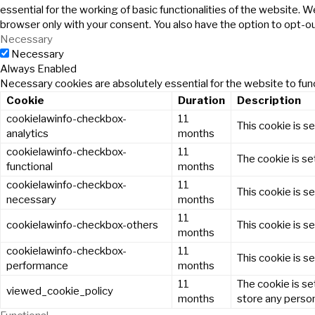
essential for the working of basic functionalities of the website. 
browser only with your consent. You also have the option to opt-o
Necessary
Necessary
Always Enabled
Necessary cookies are absolutely essential for the website to func
Cookie
Duration
Description
cookielawinfo-checkbox-
11
This cookie is s
analytics
months
cookielawinfo-checkbox-
11
The cookie is se
functional
months
cookielawinfo-checkbox-
11
This cookie is s
necessary
months
11
cookielawinfo-checkbox-others
This cookie is s
months
cookielawinfo-checkbox-
11
This cookie is s
performance
months
11
The cookie is se
viewed_cookie_policy
months
store any person