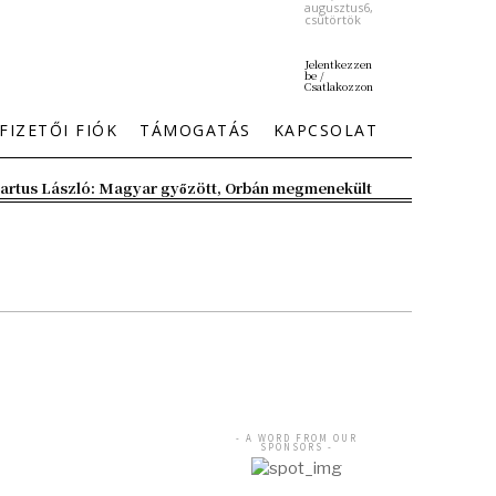
augusztus6,
csütörtök
Jelentkezzen
be /
Csatlakozzon
FIZETŐI FIÓK
TÁMOGATÁS
KAPCSOLAT
artus László: Magyar győzött, Orbán megmenekült
- A WORD FROM OUR
SPONSORS -