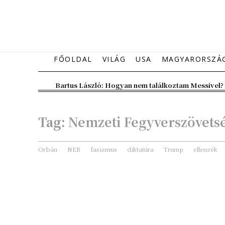
FŐOLDAL
VILÁG
USA
MAGYARORSZÁ
Bartus László: Hogyan nem találkoztam Messivel?
Tag:
Nemzeti Fegyverszövets
Orbán
NER
fasizmus
diktatúra
Trump
ellenzék