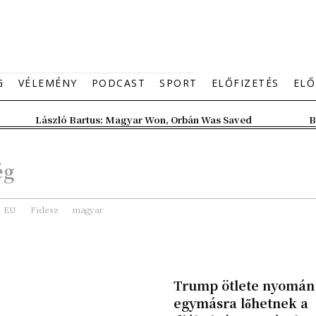
G
VÉLEMÉNY
PODCAST
SPORT
ELŐFIZETÉS
ELŐ
László Bartus: Magyar Won, Orbán Was Saved
B
ég
EU
Fidesz
magyar
Trump ötlete nyomán
egymásra lőhetnek a