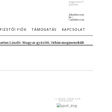
augusztus7,
péntek
Jelentkezzen
be /
Csatlakozzon
FIZETŐI FIÓK
TÁMOGATÁS
KAPCSOLAT
artus László: Magyar győzött, Orbán megmenekült
- A WORD FROM OUR
SPONSORS -