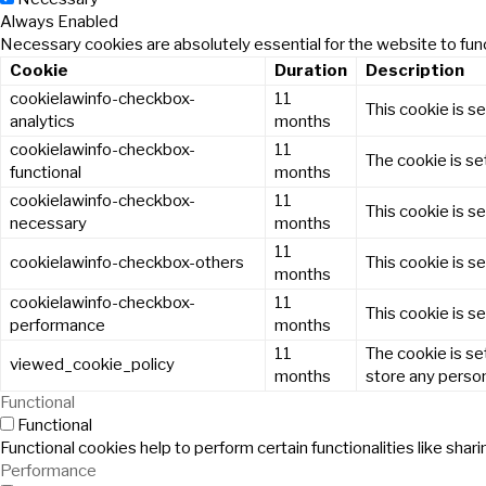
Always Enabled
Necessary cookies are absolutely essential for the website to func
Cookie
Duration
Description
cookielawinfo-checkbox-
11
This cookie is s
analytics
months
cookielawinfo-checkbox-
11
The cookie is se
functional
months
cookielawinfo-checkbox-
11
This cookie is s
necessary
months
11
cookielawinfo-checkbox-others
This cookie is s
months
cookielawinfo-checkbox-
11
This cookie is s
performance
months
11
The cookie is se
viewed_cookie_policy
months
store any person
Functional
Functional
Functional cookies help to perform certain functionalities like sha
Performance