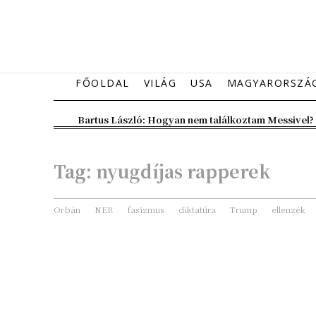
FŐOLDAL
VILÁG
USA
MAGYARORSZÁ
Bartus László: Hogyan nem találkoztam Messivel?
Tag:
nyugdíjas rapperek
Orbán
NER
fasizmus
diktatúra
Trump
ellenzék