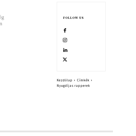
ég
FOLLOW US
an
Kezdőlap
Címkék
Nyugdíjas rapperek