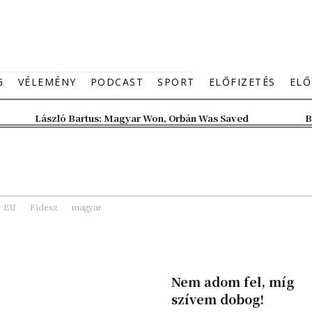
G
VÉLEMÉNY
PODCAST
SPORT
ELŐFIZETÉS
ELŐ
László Bartus: Magyar Won, Orbán Was Saved
B
EU
Fidesz
magyar
Nem adom fel, míg
szívem dobog!