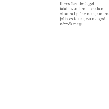
Kevés őszinteséggel
találkozunk mostanában,
olyannal pláne nem, ami m
jól is esik. Hát, ezt nyugodt
nézzék meg!