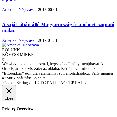
Amerikai Népszava
-
2017-06-01
A saját lábán álló Magyarország és a német szoptató
malac
Amerikai Népszava
-
2017-01-31
RÓLUNK
KÖVESS MINKET
©
Website-unk sütiket használ, hogy jobb élményt nyújthassunk
Önnek, amikor visszatér az oldalra. Kérjük, kattintson az
"Elfogadom" gombra valamennyi süti elfogadásához. Vagy menjen
a "Sütik beállítása" oldalra.
Cookie Settings
REJECT ALL
ACCEPT ALL
Close
Privacy Overview