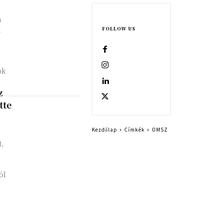
m
a
FOLLOW US
ok
z
tte
Kezdőlap
Címkék
OMSZ
,