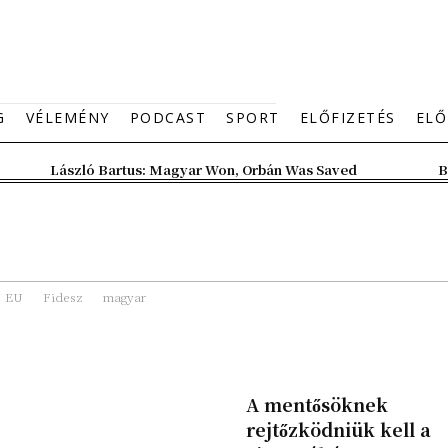
G
VÉLEMÉNY
PODCAST
SPORT
ELŐFIZETÉS
ELŐ
László Bartus: Magyar Won, Orbán Was Saved
B
EU
Fidesz
magyar
A mentősöknek
rejtőzködniük kell a