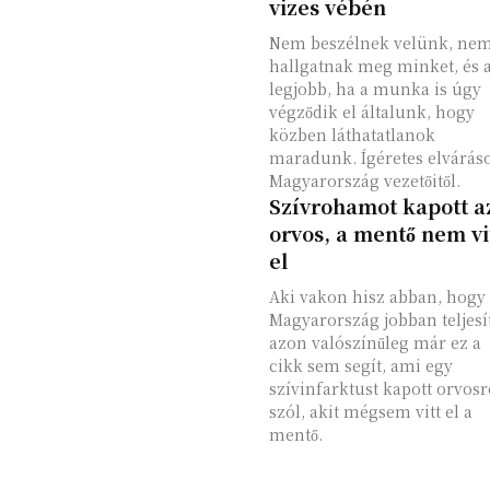
vizes vébén
Nem beszélnek velünk, ne
hallgatnak meg minket, és 
legjobb, ha a munka is úgy
végződik el általunk, hogy
közben láthatatlanok
maradunk. Ígéretes elvárás
Magyarország vezetőitől.
Szívrohamot kapott a
orvos, a mentő nem vi
el
Aki vakon hisz abban, hogy
Magyarország jobban teljesít
azon valószínűleg már ez a
cikk sem segít, ami egy
szívinfarktust kapott orvosról
szól, akit mégsem vitt el a
mentő.