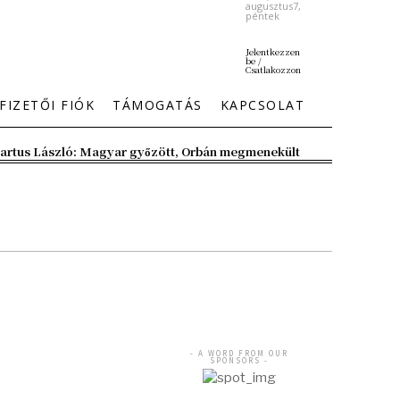
augusztus7,
péntek
Jelentkezzen
be /
Csatlakozzon
FIZETŐI FIÓK
TÁMOGATÁS
KAPCSOLAT
artus László: Magyar győzött, Orbán megmenekült
- A WORD FROM OUR
SPONSORS -