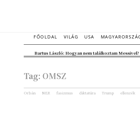
FŐOLDAL
VILÁG
USA
MAGYARORSZÁ
Bartus László: Hogyan nem találkoztam Messivel?
Tag:
OMSZ
Orbán
NER
fasizmus
diktatúra
Trump
ellenzék