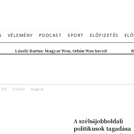
G
VÉLEMÉNY
PODCAST
SPORT
ELŐFIZETÉS
ELŐ
László Bartus: Magyar Won, Orbán Was Saved
B
EU
Fidesz
magyar
A szélsőjobboldali
politikusok tagadása