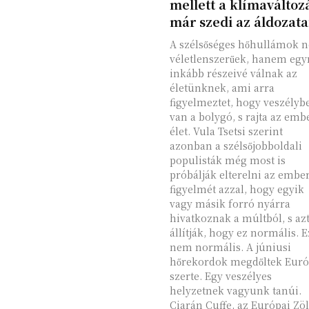
mellett a klímaváltoz
már szedi az áldozata
A szélsőséges hőhullámok 
véletlenszerűek, hanem egy
inkább részeivé válnak az
életünknek, ami arra
figyelmeztet, hogy veszélyb
van a bolygó, s rajta az emb
élet. Vula Tsetsi szerint
azonban a szélsőjobboldali
populisták még most is
próbálják elterelni az embe
figyelmét azzal, hogy egyik
vagy másik forró nyárra
hivatkoznak a múltból, s az
állítják, hogy ez normális. E
nem normális. A júniusi
hőrekordok megdőltek Euró
szerte. Egy veszélyes
helyzetnek vagyunk tanúi.
Ciarán Cuffe, az Európai Zö