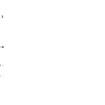
b
li
eni
ói
al.