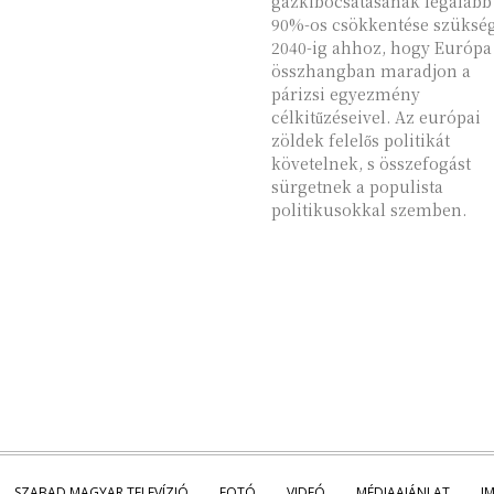
gázkibocsátásának legalább
90%-os csökkentése szüksé
2040-ig ahhoz, hogy Európa
összhangban maradjon a
párizsi egyezmény
célkitűzéseivel. Az európai
zöldek felelős politikát
követelnek, s összefogást
sürgetnek a populista
politikusokkal szemben.
SZABAD MAGYAR TELEVÍZIÓ
FOTÓ
VIDEÓ
MÉDIAAJÁNLAT
I