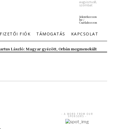
augusztus8,
szombat
Jelentkezzen
be /
Csatlakozzon
FIZETŐI FIÓK
TÁMOGATÁS
KAPCSOLAT
artus László: Magyar győzött, Orbán megmenekült
- A WORD FROM OUR
SPONSORS -