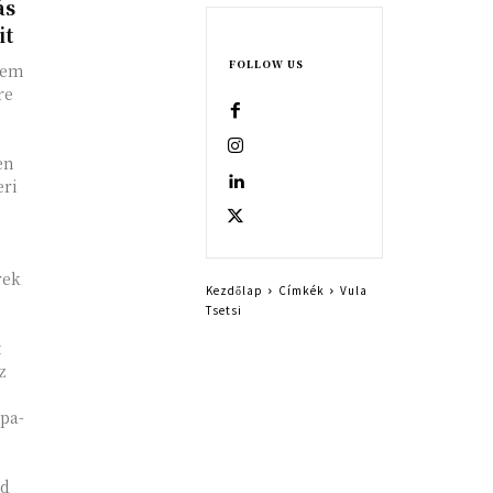
ás
it
FOLLOW US
nem
re
en
eri
rek
Kezdőlap
Címkék
Vula
Tsetsi
t
z
pa-
ld