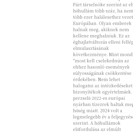
Párt társelnöke szerint az e
hőhullám több száz, ha ne
több ezer halálesethez vezet
Európában. Olyan emberek
halnak meg, akiknek nem
kellene meghalniuk. Ez az
éghajlatváltozás elleni fellé
elmulasztásának
következménye. Mint mondt
"most kell cselekednün az
ehhez hasonló események
súlyosságának csökkentése
érdekében. Nem lehet
halogatni az intézkedéseket."
bizonyítékok egyértelműek.
perzselő 2022-es európai
nyárban tízezrek haltak me
hőség miatt. 2024 volt a
legmelegebb év a feljegyzé
szerint. A hőhullámok
előfordulása az elmúlt