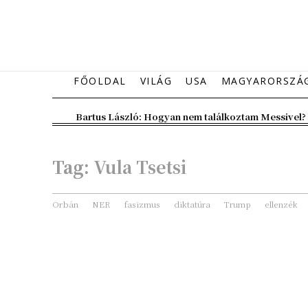
FŐOLDAL
VILÁG
USA
MAGYARORSZÁ
Bartus László: Hogyan nem találkoztam Messivel?
Tag:
Vula Tsetsi
Orbán
NER
fasizmus
diktatúra
Trump
ellenzék