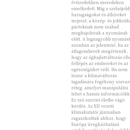
évtizedekben meredeken
emelkedett. Míg a szélsőjob
hazugságokat és álhíreket
terjeszt, a közép- és jobbolda
pártoknak nem szabad
meghajolniuk a nyomásuk
előtt. A legnagyobb nyomást
azonban az jelentené, ha az
átlagemberek megértenék,
hogy az éghajlatváltozás ell
fellépés az embereket és az
egészségüket védi. Ha nem
lenne a klímaváltozás
tagadására fogékony szavaz
réteg, amelyet manipulálni
lehet a hamis információkk
Ez szó szerint életbe vágó
kérdés. Az EU vezető
klímakutatói júniusban
ragaszkodtak ahhoz, hogy
Európa üvegházhatású