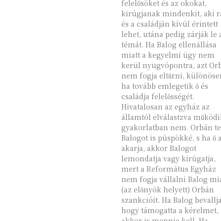
felelősöket és az okokat,
kirúgjanak mindenkit, aki r
és a családján kívül érintett
lehet, utána pedig zárják le 
témát. Ha Balog ellenállása
miatt a kegyelmi ügy nem
kerül nyugvópontra, azt Or
nem fogja eltűrni, különöse
ha tovább emlegetik ő és
családja felelősségét.
Hivatalosan az egyház az
államtól elválastzva működi
gyakorlatban nem. Orbán te
Balogot is püspökké, s ha ő 
akarja, akkor Balogot
lemondatja vagy kirúgatja,
mert a Református Egyház
nem fogja vállalni Balog mi
(az előnyök helyett) Orbán
szankcióit. Ha Balog bevallja
hogy támogatta a kérelmet,
akkor is mennie kell. Ha