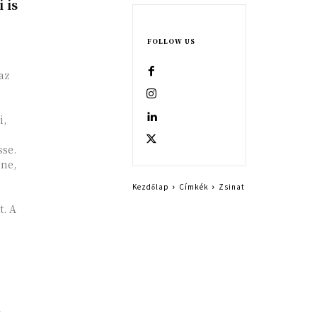
 is
FOLLOW US
az
i,
sse.
ne,
Kezdőlap
Címkék
Zsinat
t. A
y