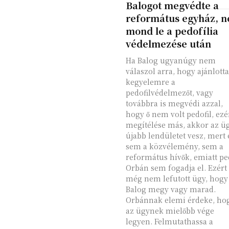
Balogot megvédte a
református egyház, 
mond le a pedofília
védelmezése után
Ha Balog ugyanúgy nem
válaszol arra, hogy ajánlotta
kegyelemre a
pedofilvédelmezőt, vagy
továbbra is megvédi azzal,
hogy ő nem volt pedofil, ezé
megítélése más, akkor az ü
újabb lendületet vesz, mert 
sem a közvélemény, sem a
református hívők, emiatt pe
Orbán sem fogadja el. Ezért
még nem lefutott ügy, hogy
Balog megy vagy marad.
Orbánnak elemi érdeke, ho
az ügynek mielőbb vége
legyen. Felmutathassa a