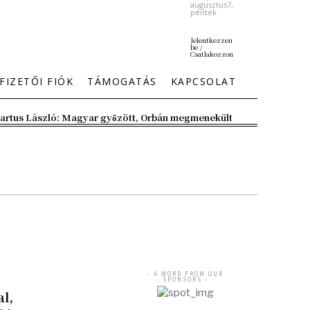
augusztus7,
péntek
Jelentkezzen
be /
Csatlakozzon
FIZETŐI FIÓK
TÁMOGATÁS
KAPCSOLAT
artus László: Magyar győzött, Orbán megmenekült
- A WORD FROM OUR
SPONSORS -
l,