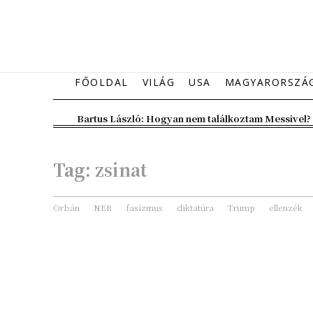
FŐOLDAL
VILÁG
USA
MAGYARORSZÁ
Bartus László: Hogyan nem találkoztam Messivel?
Tag:
zsinat
Orbán
NER
fasizmus
diktatúra
Trump
ellenzék