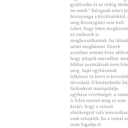
gyalázatba és az ördög tőrib
ne essék." Balognak nincs jó
bizonysága a kívülvalóktól, 
még bizonygatni sem kell.
Lehet, hogy Isten megbocsát
az emberek is
megbocsáthatnak, ha látna
némi megbánást. Ennek
azonban semmi köze ahhoz
hogy püspök maradhat, mer
bibliai normáknak nem fele
meg. Saját egyházának
lelkészei és hívei is követeli
távozását. Ő báránybőrbe bú
farkasként manipulálja
egyháza vezetőségét, a zsina
A Telex szerint még az sem
kizárt, hogy a zsinati
elnökségről való lemondása
csak színjáték, ha a zsinat a
nem fogadja el.