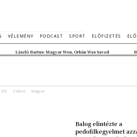
G
VÉLEMÉNY
PODCAST
SPORT
ELŐFIZETÉS
ELŐ
László Bartus: Magyar Won, Orbán Was Saved
B
EU
Fidesz
magyar
Balog elintézte a
pedofilkegyelmet azza