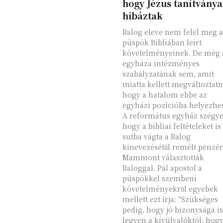
hogy Jézus tanítványai
hibáztak
Balog eleve nem felel meg a
püspök Bibliában leírt
követelményeinek. De még 
egyháza intézményes
szabályzatának sem, amit
miatta kellett megváltoztatn
hogy a hatalom ebbe az
egyházi pozícióba helyezhe
A református egyház szégye
hogy a bibliai feltételeket is
sutba vágta a Balog
kinevezésétől remélt pénzér
Mammont választották
Baloggal. Pál apostol a
püspökkel szembeni
követelményekről egyebek
mellett ezt írja: "Szükséges
pedig, hogy jó bizonysága is
legyen a kívülvalóktól; hog