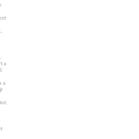
e
ezt
,
k
,
t a
l
k a
jt
tot.
zt