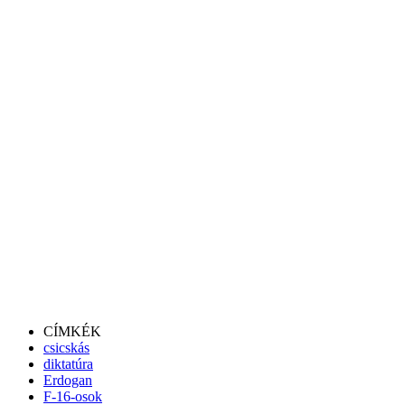
CÍMKÉK
csicskás
diktatúra
Erdogan
F-16-osok