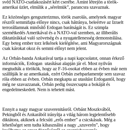
svéd NATO-csatlakozásért kért cserébe. Amint létrejön a török-
amerikai üzlet, elmúlik a „sérelmük”, parancsra szavaznak.
Ez közönséges gengszterizmus, török zsarolás, amelynek magyar
részről semmifajta előnye nincs, csak hátránya, beleértve az Izraelt
terrorállamnak minősítő Erdogan barátságát is. Ez szimpla
szemétkedés Amerikával és a NATO-val szemben, az illiberális
diktatúrákkal való szövetség és a nyugatellenesség demonstrálása.
Egy beteg ember torz lelkének kielégítése, ami Magyarországnak
csak károkat okoz és semmi előnyt nem jelent.
Az Orbán-banda Ankarával tartja a napi kapcsolatot, onnan érkező
információk, Erdogan utasításai alapján jár el. Most nyilván
megtudták a törökök, hogy az F-16-osokat ebben az évben már nem
szállítják le az amerikaiak, ezért Orbán zsebparlamentje sem szavaz
róla ebben az évben. Orbán megkapta az utasítást Erdogantól, hogy
még ne szavazzanak, Orbán pedig összecsapta a bokáját és
engedelmeskedett. Nem is tehetett mást.
Ennyit a nagy magyar szuverenitásról. Orbánt Moszkvából,
Pekingből és Ankarából irányítja a világ három legjelentősebb
diktátora, akiknek a felcsúti „erős ember” a csicskásuk. Még a
lehetőséget sem tudta kihasználni a nagy „szuverén”, hogy