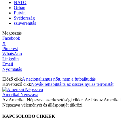
NATO
Orbán
Putyin
Svédország
szuverenitás
Megosztás
Facebook
X
Pinterest
WhatsApp
Linkedin
Email
Nyomtatás
Előző cikk
A nacionalizmus nőtt, nem a futballtudás
Következő cikk
Novák rehabilitálta az összes nyilas terroristát
Amerikai Népszava
Az Amerikai Népszava szerkesztőségi cikke. Az írás az Amerikai
Népszava véleményét és álláspontját tükrözi.
KAPCSOLÓDÓ CIKKEK