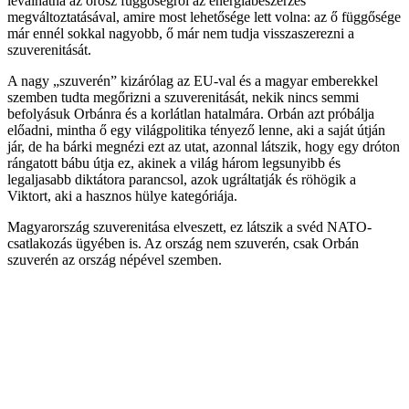
leválhatna az orosz függőségről az energiabeszerzés
megváltoztatásával, amire most lehetősége lett volna: az ő függősége
már ennél sokkal nagyobb, ő már nem tudja visszaszerezni a
szuverenitását.
A nagy „szuverén” kizárólag az EU-val és a magyar emberekkel
szemben tudta megőrizni a szuverenitását, nekik nincs semmi
befolyásuk Orbánra és a korlátlan hatalmára. Orbán azt próbálja
előadni, mintha ő egy világpolitika tényező lenne, aki a saját útján
jár, de ha bárki megnézi ezt az utat, azonnal látszik, hogy egy dróton
rángatott bábu útja ez, akinek a világ három legsunyibb és
legaljasabb diktátora parancsol, azok ugráltatják és röhögik a
Viktort, aki a hasznos hülye kategóriája.
Magyarország szuverenitása elveszett, ez látszik a svéd NATO-
csatlakozás ügyében is. Az ország nem szuverén, csak Orbán
szuverén az ország népével szemben.