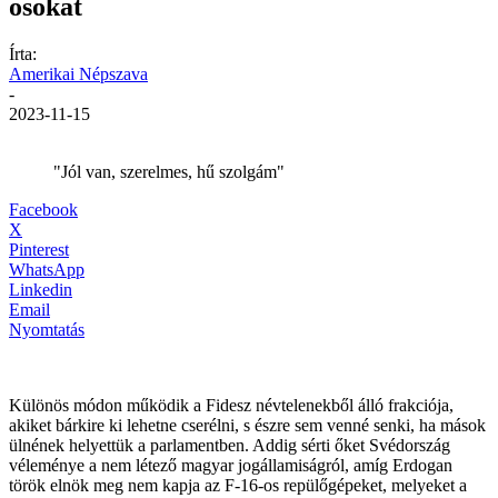
osokat
Írta:
Amerikai Népszava
-
2023-11-15
"Jól van, szerelmes, hű szolgám"
Facebook
X
Pinterest
WhatsApp
Linkedin
Email
Nyomtatás
Különös módon működik a Fidesz névtelenekből álló frakciója,
akiket bárkire ki lehetne cserélni, s észre sem venné senki, ha mások
ülnének helyettük a parlamentben. Addig sérti őket Svédország
véleménye a nem létező magyar jogállamiságról, amíg Erdogan
török elnök meg nem kapja az F-16-os repülőgépeket, melyeket a