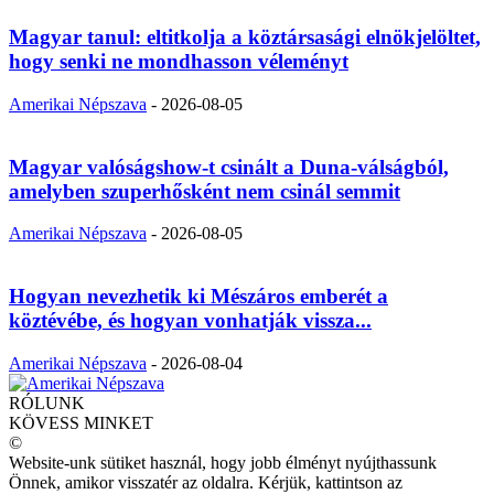
Magyar tanul: eltitkolja a köztársasági elnökjelöltet,
hogy senki ne mondhasson véleményt
Amerikai Népszava
-
2026-08-05
Magyar valóságshow-t csinált a Duna-válságból,
amelyben szuperhősként nem csinál semmit
Amerikai Népszava
-
2026-08-05
Hogyan nevezhetik ki Mészáros emberét a
köztévébe, és hogyan vonhatják vissza...
Amerikai Népszava
-
2026-08-04
RÓLUNK
KÖVESS MINKET
©
Website-unk sütiket használ, hogy jobb élményt nyújthassunk
Önnek, amikor visszatér az oldalra. Kérjük, kattintson az