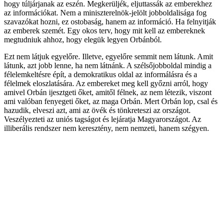
hogy túljárjanak az eszén. Megkerüljék, eljuttassák az emberekhez
az információkat. Nem a miniszterelnök-jelölt jobboldalisága fog
szavazókat hozni, ez ostobaság, hanem az információ. Ha felnyitják
az emberek szemét. Egy okos terv, hogy mit kell az embereknek
megtudniuk ahhoz, hogy elegük legyen Orbánból.
Ezt nem látjuk egyelőre. Illetve, egyelőre semmit nem látunk. Amit
látunk, azt jobb lenne, ha nem látnánk. A szélsőjobboldal mindig a
félelemkeltésre épít, a demokratikus oldal az informálásra és a
félelmek eloszlatására. Az embereket meg kell győzni arról, hogy
amivel Orbán ijesztgeti őket, amitől félnek, az nem létezik, viszont
ami valóban fenyegeti őket, az maga Orbán. Mert Orbán lop, csal és
hazudik, elveszi azt, ami az övék és tönkreteszi az országot.
Veszélyezteti az uniós tagságot és lejáratja Magyarországot. Az
illiberális rendszer nem keresztény, nem nemzeti, hanem szégyen.