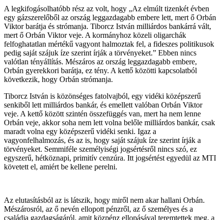
A legkifogásolhatóbb rész az volt, hogy „Az elmúlt tizenkét évben
egy gázszerelőből az ország leggazdagabb embere lett, mert ő Orbán
Viktor barátja és strómanja. Tiborcz István milliárdos bankárrá vált,
mert ő Orbán Viktor veje. A kormányhoz közeli oligarchák
felfoghatatlan mértékű vagyont halmoztak fel, a fideszes politikusok
pedig saját szájuk íze szerint írják a törvényeket.” Ebben nincs
valótlan tényállítás. Mészáros az ország leggazdagabb embere,
Orbán gyerekkori barátja, ez tény. A kettő közötti kapcsolatból
következik, hogy Orbán strómanja.
Tiborcz István is közönséges fatolvajból, egy vidéki középszerű
senkiből lett milliárdos bankár, és emellett valóban Orbán Viktor
veje. A kettő között szintén összefüggés van, mert ha nem lenne
Orbán veje, akkor soha nem lett volna belőle milliárdos bankár, csak
maradt volna egy középszerű vidéki senki. Igaz a
vagyonfelhalmozás, és az is, hogy saját szájuk íze szerint írják a
törvényeket. Semmiféle személyiségi jogsértésről nincs szó, ez
egyszerű, hétköznapi, primitív cenzúra. Itt jogsértést egyedül az MTI
követett el, amiért be kellene perelni.
Az elutasításból az is látszik, hogy miről nem akar hallani Orbán.
Mészárosról, az ő nevén ellopott pénzről, az ő személyes és a
családja gazdagságáról, amit közpénz ellopásával teremtettek meg, a