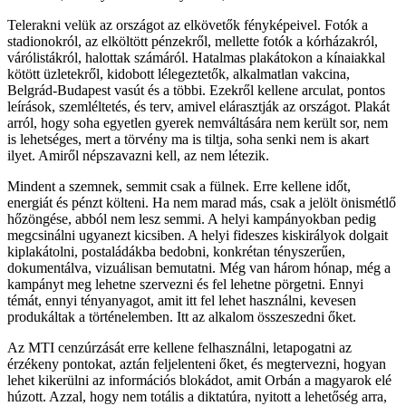
Telerakni velük az országot az elkövetők fényképeivel. Fotók a
stadionokról, az elköltött pénzekről, mellette fotók a kórházakról,
várólistákról, halottak számáról. Hatalmas plakátokon a kínaiakkal
kötött üzletekről, kidobott lélegeztetők, alkalmatlan vakcina,
Belgrád-Budapest vasút és a többi. Ezekről kellene arculat, pontos
leírások, szemléltetés, és terv, amivel elárasztják az országot. Plakát
arról, hogy soha egyetlen gyerek nemváltására nem került sor, nem
is lehetséges, mert a törvény ma is tiltja, soha senki nem is akart
ilyet. Amiről népszavazni kell, az nem létezik.
Mindent a szemnek, semmit csak a fülnek. Erre kellene időt,
energiát és pénzt költeni. Ha nem marad más, csak a jelölt önismétlő
hőzöngése, abból nem lesz semmi. A helyi kampányokban pedig
megcsinálni ugyanezt kicsiben. A helyi fideszes kiskirályok dolgait
kiplakátolni, postaládákba bedobni, konkrétan tényszerűen,
dokumentálva, vizuálisan bemutatni. Még van három hónap, még a
kampányt meg lehetne szervezni és fel lehetne pörgetni. Ennyi
témát, ennyi tényanyagot, amit itt fel lehet használni, kevesen
produkáltak a történelemben. Itt az alkalom összeszedni őket.
Az MTI cenzúrzását erre kellene felhasználni, letapogatni az
érzékeny pontokat, aztán feljelenteni őket, és megtervezni, hogyan
lehet kikerülni az információs blokádot, amit Orbán a magyarok elé
húzott. Azzal, hogy nem totális a diktatúra, nyitott a lehetőség arra,