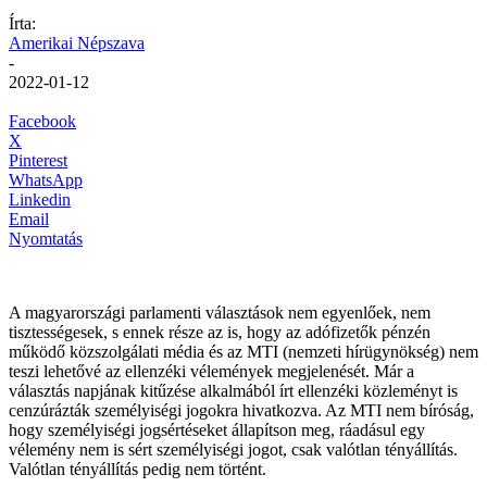
Írta:
Amerikai Népszava
-
2022-01-12
Facebook
X
Pinterest
WhatsApp
Linkedin
Email
Nyomtatás
A magyarországi parlamenti választások nem egyenlőek, nem
tisztességesek, s ennek része az is, hogy az adófizetők pénzén
működő közszolgálati média és az MTI (nemzeti hírügynökség) nem
teszi lehetővé az ellenzéki vélemények megjelenését. Már a
választás napjának kitűzése alkalmából írt ellenzéki közleményt is
cenzúrázták személyiségi jogokra hivatkozva. Az MTI nem bíróság,
hogy személyiségi jogsértéseket állapítson meg, ráadásul egy
vélemény nem is sért személyiségi jogot, csak valótlan tényállítás.
Valótlan tényállítás pedig nem történt.