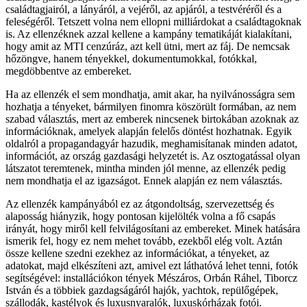
családtagjairól, a lányáról, a vejéről, az apjáról, a testvéréről és a
feleségéről. Tetszett volna nem ellopni milliárdokat a családtagoknak
is. Az ellenzéknek azzal kellene a kampány tematikáját kialakítani,
hogy amit az MTI cenzúráz, azt kell ütni, mert az fáj. De nemcsak
hőzöngve, hanem tényekkel, dokumentumokkal, fotókkal,
megdöbbentve az embereket.
Ha az ellenzék el sem mondhatja, amit akar, ha nyilvánosságra sem
hozhatja a tényeket, bármilyen finomra köszörült formában, az nem
szabad választás, mert az emberek nincsenek birtokában azoknak az
információknak, amelyek alapján felelős döntést hozhatnak. Egyik
oldalról a propagandagyár hazudik, meghamisítanak minden adatot,
információt, az ország gazdasági helyzetét is. Az osztogatással olyan
látszatot teremtenek, mintha minden jól menne, az ellenzék pedig
nem mondhatja el az igazságot. Ennek alapján ez nem választás.
Az ellenzék kampányából ez az átgondoltság, szervezettség és
alaposság hiányzik, hogy pontosan kijelölték volna a fő csapás
irányát, hogy miről kell felvilágosítani az embereket. Minek hatására
ismerik fel, hogy ez nem mehet tovább, ezekből elég volt. Aztán
össze kellene szedni ezekhez az információkat, a tényeket, az
adatokat, majd elkészíteni azt, amivel ezt láthatóvá lehet tenni, fotók
segítségével: installációkon tények Mészáros, Orbán Ráhel, Tiborcz
István és a többiek gazdagságáról hajók, yachtok, repülőgépek,
szállodák, kastélyok és luxusnyaralók, luxuskórházak fotói.