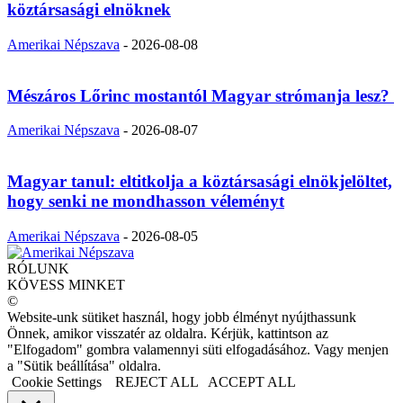
köztársasági elnöknek
Amerikai Népszava
-
2026-08-08
Mészáros Lőrinc mostantól Magyar strómanja lesz?
Amerikai Népszava
-
2026-08-07
Magyar tanul: eltitkolja a köztársasági elnökjelöltet,
hogy senki ne mondhasson véleményt
Amerikai Népszava
-
2026-08-05
RÓLUNK
KÖVESS MINKET
©
Website-unk sütiket használ, hogy jobb élményt nyújthassunk
Önnek, amikor visszatér az oldalra. Kérjük, kattintson az
"Elfogadom" gombra valamennyi süti elfogadásához. Vagy menjen
a "Sütik beállítása" oldalra.
Cookie Settings
REJECT ALL
ACCEPT ALL