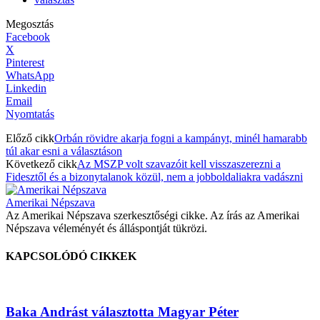
Megosztás
Facebook
X
Pinterest
WhatsApp
Linkedin
Email
Nyomtatás
Előző cikk
Orbán rövidre akarja fogni a kampányt, minél hamarabb
túl akar esni a választáson
Következő cikk
Az MSZP volt szavazóit kell visszaszerezni a
Fidesztől és a bizonytalanok közül, nem a jobboldaliakra vadászni
Amerikai Népszava
Az Amerikai Népszava szerkesztőségi cikke. Az írás az Amerikai
Népszava véleményét és álláspontját tükrözi.
KAPCSOLÓDÓ CIKKEK
Baka Andrást választotta Magyar Péter