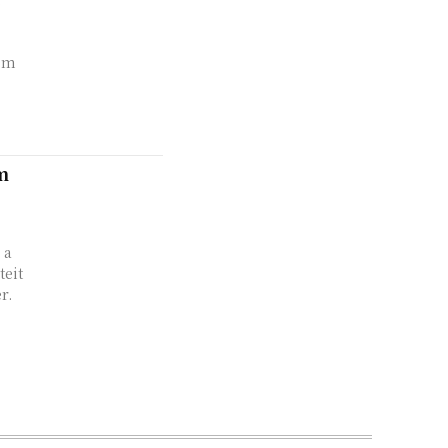
em
m
 a
teit
r.