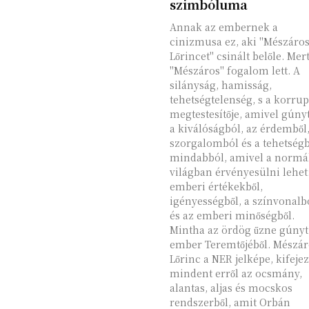
szimbóluma
Annak az embernek a
cinizmusa ez, aki "Mészáro
Lőrincet" csinált belőle. Mer
"Mészáros" fogalom lett. A
silányság, hamisság,
tehetségtelenség, s a korru
megtestesítője, amivel gúnyt
a kiválóságból, az érdemből,
szorgalomból és a tehetségb
mindabból, amivel a normá
világban érvényesülni lehet
emberi értékekből,
igényességből, a színvonalb
és az emberi minőségből.
Mintha az ördög űzne gúnyt
ember Teremtőjéből. Mészáros
Lőrinc a NER jelképe, kifejez
mindent erről az ocsmány,
alantas, aljas és mocskos
rendszerből, amit Orbán