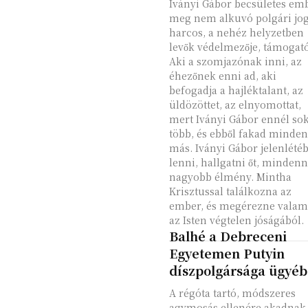
Iványi Gábor becsületes emb
meg nem alkuvó polgári jog
harcos, a nehéz helyzetben
levők védelmezője, támogató
Aki a szomjazónak inni, az
éhezőnek enni ad, aki
befogadja a hajléktalant, az
üldözöttet, az elnyomottat,
mert Iványi Gábor ennél so
több, és ebből fakad minden
más. Iványi Gábor jelenlété
lenni, hallgatni őt, mindenn
nagyobb élmény. Mintha
Krisztussal találkozna az
ember, és megérezne valam
az Isten végtelen jóságából.
Balhé a Debreceni
Egyetemen Putyin
díszpolgársága ügyé
A régóta tartó, módszeres
agymosás ellenére akadnak