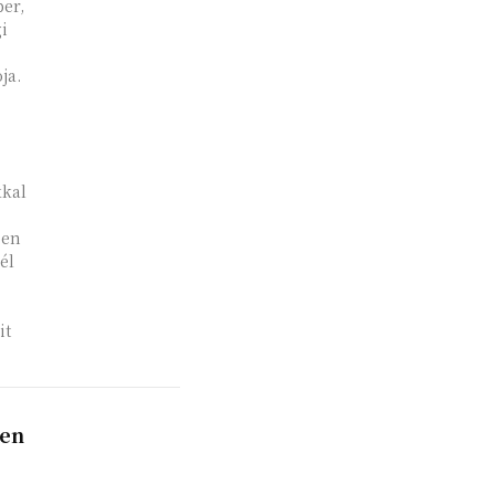
er,
i
ja.
kkal
ben
él
it
ben
,