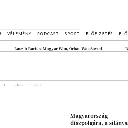
G
VÉLEMÉNY
PODCAST
SPORT
ELŐFIZETÉS
ELŐ
László Bartus: Magyar Won, Orbán Was Saved
B
EU
Fidesz
magyar
Magyarország
díszpolgára, a silány