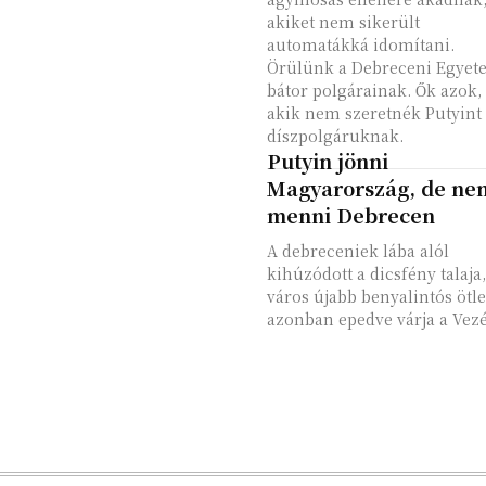
akiket nem sikerült
automatákká idomítani.
Örülünk a Debreceni Egyet
bátor polgárainak. Ők azok,
akik nem szeretnék Putyint
díszpolgáruknak.
Putyin jönni
Magyarország, de ne
menni Debrecen
A debreceniek lába alól
kihúzódott a dicsfény talaja,
város újabb benyalintós ötle
azonban epedve várja a Vezé