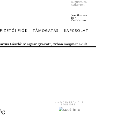
augusztus6,
csütörtök
Jelentkezzen
be /
Csatlakozzon
FIZETŐI FIÓK
TÁMOGATÁS
KAPCSOLAT
artus László: Magyar győzött, Orbán megmenekült
- A WORD FROM OUR
SPONSORS -
ság