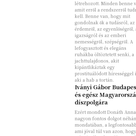
létrehozott. Minden benne 
amit erről a rendszerről tud
kell. Benne van, hogy mit
gondolnak ők a tudásról, az
érdemről, az egyenlőségről, 
igazságról és az emberi
nemességről, szépségről. A
lefogyasztott és elegáns
ruhákba öltöztetett senki, a
jachttulajdonos, akit
kipántlikáztak egy
prostituálódott hírességgel i
aki a hab a tortán.
Iványi Gábor Budapes
és egész Magyarorsz
díszpolgára
Ezért mondott Donáth Anna
nagyon fontos dolgot néhá
mondatában, a legfontosabb
ami jóval túl van azon, hog