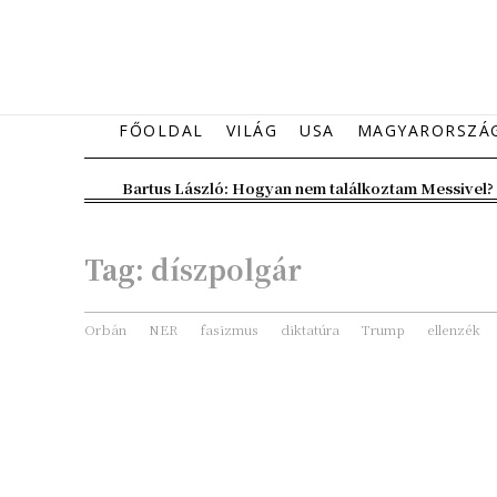
FŐOLDAL
VILÁG
USA
MAGYARORSZÁ
Bartus László: Hogyan nem találkoztam Messivel?
Tag:
díszpolgár
Orbán
NER
fasizmus
diktatúra
Trump
ellenzék