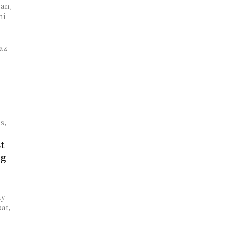
van,
ni
az
s,
t
ág
ny
at,
y