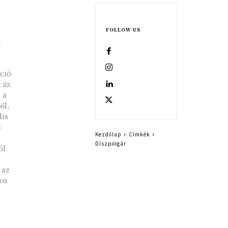
s
FOLLOW US
t
pció
 űz
 a
ől,
lis
:
Kezdőlap
Címkék
Díszpolgár
ól
 az